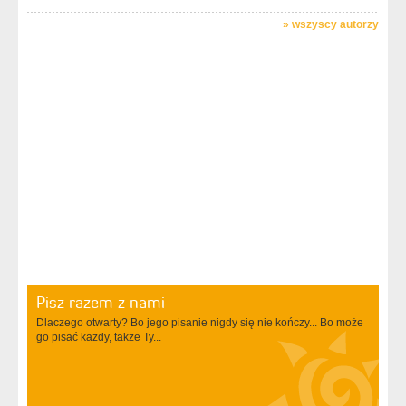
»
wszyscy autorzy
Pisz razem z nami
Dlaczego otwarty? Bo jego pisanie nigdy się nie kończy... Bo może
go pisać każdy, także Ty...