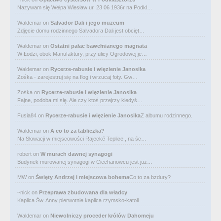
Nazywam się Wełpa Wiesław ur. 23 06 1936r na Podkl…
Waldemar
on
Salvador Dali i jego muzeum
Zdjęcie domu rodzinnego Salvadora Dali jest obcięt…
Waldemar
on
Ostatni pałac bawełnianego magnata
W Łodzi, obok Manufaktury, przy ulicy Ogrodowej je…
Waldemar
on
Rycerze-rabusie i więzienie Janosika
Zośka - zarejestruj się na flog i wrzucaj foty. Gw…
Zośka
on
Rycerze-rabusie i więzienie Janosika
Fajne, podoba mi się. Ale czy ktoś przejrzy kiedyś…
Fusia84
on
Rycerze-rabusie i więzienie Janosika
Z albumu rodzinnego.
Waldemar
on
A co to za tabliczka?
Na Słowacji w miejscowości Rajecké Teplice , na śc…
robert
on
W murach dawnej synagogi
Budynek murowanej synagogi w Ciechanowcu jest już…
MW
on
Święty Andrzej i miejscowa bohema
Co to za bzdury?
~nick
on
Przeprawa zbudowana dla władcy
Kaplica Św. Anny pierwotnie kaplica rzymsko-katoli…
Waldemar
on
Niewolniczy proceder królów Dahomeju