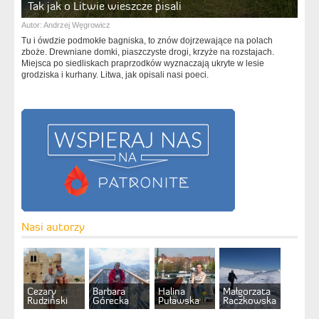
Tak jak o Litwie wieszcze pisali
Autor:
Andrzej Węgrowicz
Tu i ówdzie podmokłe bagniska, to znów dojrzewające na polach
zboże. Drewniane domki, piaszczyste drogi, krzyże na rozstajach.
Miejsca po siedliskach praprzodków wyznaczają ukryte w lesie
grodziska i kurhany. Litwa, jak opisali nasi poeci.
Nasi autorzy
Cezary
Barbara
Halina
Małgorzata
Rudziński
Górecka
Puławska
Raczkowska