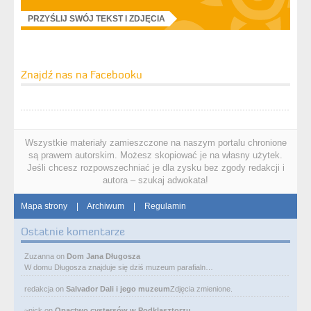
PRZYŚLIJ SWÓJ TEKST I ZDJĘCIA
Znajdź nas na Facebooku
Wszystkie materiały zamieszczone na naszym portalu chronione
są prawem autorskim. Możesz skopiować je na własny użytek.
Jeśli chcesz rozpowszechniać je dla zysku bez zgody redakcji i
autora – szukaj adwokata!
Mapa strony
|
Archiwum
|
Regulamin
Ostatnie komentarze
Zuzanna
on
Dom Jana Długosza
W domu Długosza znajduje się dziś muzeum parafialn…
redakcja
on
Salvador Dali i jego muzeum
Zdjęcia zmienione.
~nick
on
Opactwo cystersów w Podklasztorzu