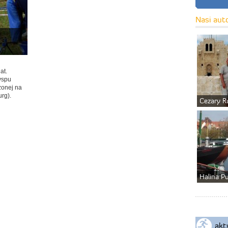
Nasi aut
at.
yspu
żonej na
urg).
Cezary R
Halina P
akt