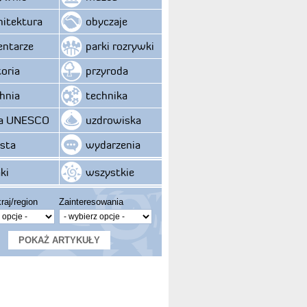
hitektura
obyczaje
ntarze
parki rozrywki
toria
przyroda
hnia
technika
ta UNESCO
uzdrowiska
sta
wydarzenia
ki
wszystkie
raj/region
Zainteresowania