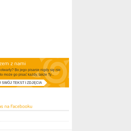
azem z nami
otwarty? Bo jego pisanie nigdy się nie
Bo może go pisać każdy, także Ty...
J SWÓJ TEKST I ZDJĘCIA
as na Facebooku