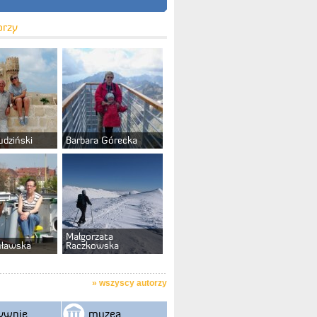
orzy
udziński
Barbara Górecka
Małgorzata
uławska
Raczkowska
»
wszyscy autorzy
ywnie
muzea