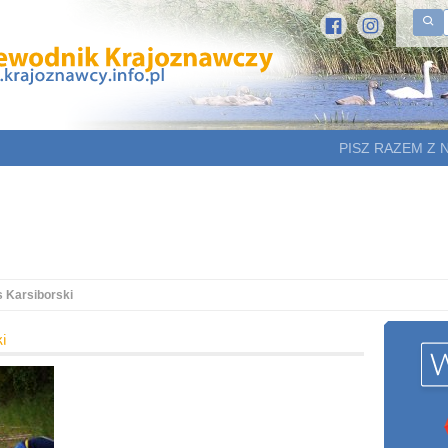
PISZ RAZEM Z 
s Karsiborski
i