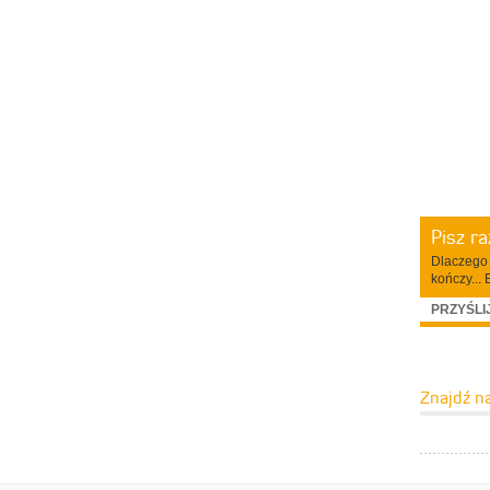
Pisz r
Dlaczego 
kończy... 
PRZYŚLI
Znajdź n