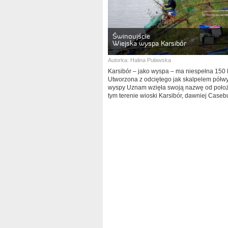
Świnoujście
Wiejska wyspa Karsibór
Autorka:
Halina Puławska
Karsibór – jako wyspa – ma niespełna 150 l
Utworzona z odciętego jak skalpelem półw
wyspy Uznam wzięła swoją nazwę od poło
tym terenie wioski Karsibór, dawniej Caseb