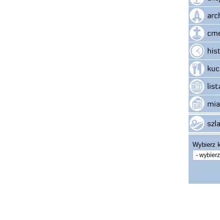
arc
cme
his
kuc
lis
mia
szla
Wybierz k