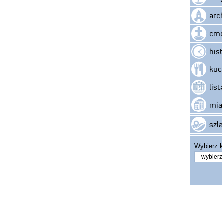
arc
cme
his
kuc
lis
mia
szla
Wybierz k