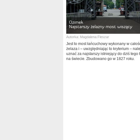
Ozimek
Najstarszy żelazny most wiszący
Autorka:
Magdalena Fleszar
Jest to most łańcuchowy wykonany w całośc
żelaza i – uwzględniając to kryterium – nal
uznać za najstarszy istniejący do dziś tego
na świecie. Zbudowano go w 1827 roku.