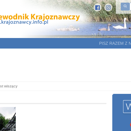
PISZ RAZEM Z 
st wiszący