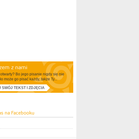
azem z nami
otwarty? Bo jego pisanie nigdy się nie
Bo może go pisać każdy, także Ty...
J SWÓJ TEKST I ZDJĘCIA
as na Facebooku