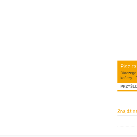
Pisz r
Dlaczego 
kończy... 
PRZYŚLI
Znajdź n