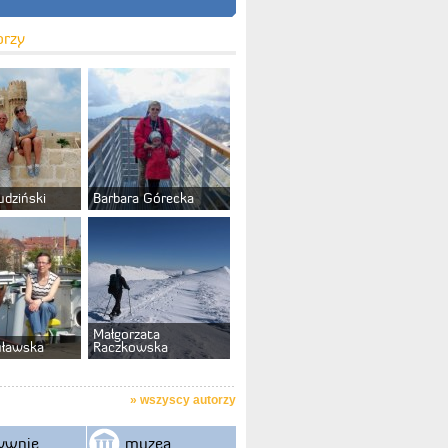
orzy
udziński
Barbara Górecka
Małgorzata
uławska
Raczkowska
»
wszyscy autorzy
ywnie
muzea