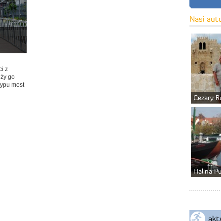
Nasi aut
i z
eży go
 typu most
Cezary R
Halina P
akt