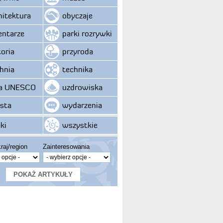
hitektura
obyczaje
ntarze
parki rozrywki
toria
przyroda
hnia
technika
ta UNESCO
uzdrowiska
sta
wydarzenia
ki
wszystkie
raj/region
Zainteresowania