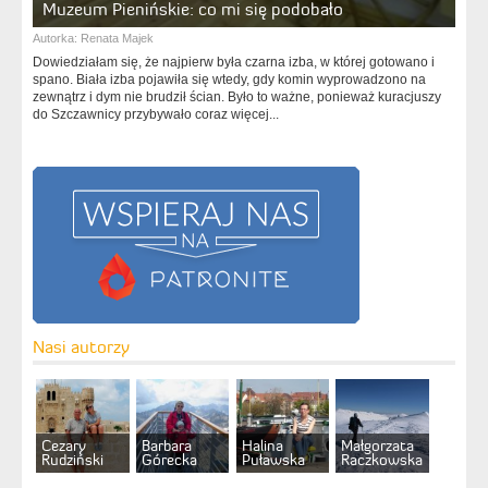
Muzeum Pienińskie: co mi się podobało
Autorka:
Renata Majek
Dowiedziałam się, że najpierw była czarna izba, w której gotowano i
spano. Biała izba pojawiła się wtedy, gdy komin wyprowadzono na
zewnątrz i dym nie brudził ścian. Było to ważne, ponieważ kuracjuszy
do Szczawnicy przybywało coraz więcej...
Nasi autorzy
Cezary
Barbara
Halina
Małgorzata
Rudziński
Górecka
Puławska
Raczkowska