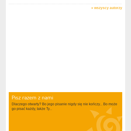
»
wszyscy autorzy
Pisz razem z nami
Dlaczego otwarty? Bo jego pisanie nigdy się nie kończy... Bo może
go pisać każdy, także Ty...