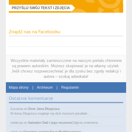
PRZYŚLIJ SWÓJ TEKST I ZDJĘCIA
Znajdź nas na Facebooku
Wszystkie materiały zamieszczone na naszym portalu chronione
są prawem autorskim. Możesz skopiować je na własny użytek.
Jeśli chcesz rozpowszechniać je dla zysku bez zgody redakcji i
autora – szukaj adwokata!
Mapa strony
|
Archiwum
|
Regulamin
Ostatnie komentarze
Zuzanna
on
Dom Jana Długosza
W domu Długosza znajduje się dziś muzeum parafialn…
redakcja
on
Salvador Dali i jego muzeum
Zdjęcia zmienione.
~nick
on
Opactwo cystersów w Podklasztorzu