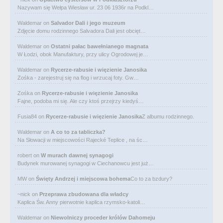
Nazywam się Wełpa Wiesław ur. 23 06 1936r na Podkl…
Waldemar
on
Salvador Dali i jego muzeum
Zdjęcie domu rodzinnego Salvadora Dali jest obcięt…
Waldemar
on
Ostatni pałac bawełnianego magnata
W Łodzi, obok Manufaktury, przy ulicy Ogrodowej je…
Waldemar
on
Rycerze-rabusie i więzienie Janosika
Zośka - zarejestruj się na flog i wrzucaj foty. Gw…
Zośka
on
Rycerze-rabusie i więzienie Janosika
Fajne, podoba mi się. Ale czy ktoś przejrzy kiedyś…
Fusia84
on
Rycerze-rabusie i więzienie Janosika
Z albumu rodzinnego.
Waldemar
on
A co to za tabliczka?
Na Słowacji w miejscowości Rajecké Teplice , na śc…
robert
on
W murach dawnej synagogi
Budynek murowanej synagogi w Ciechanowcu jest już…
MW
on
Święty Andrzej i miejscowa bohema
Co to za bzdury?
~nick
on
Przeprawa zbudowana dla władcy
Kaplica Św. Anny pierwotnie kaplica rzymsko-katoli…
Waldemar
on
Niewolniczy proceder królów Dahomeju