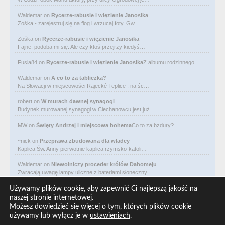
Waldemar
on
Rycerze-rabusie i więzienie Janosika
Zośka - zarejestruj się na flog i wrzucaj foty. Gw…
Zośka
on
Rycerze-rabusie i więzienie Janosika
Fajne, podoba mi się. Ale czy ktoś przejrzy kiedyś…
Fusia84
on
Rycerze-rabusie i więzienie Janosika
Z albumu rodzinnego.
Waldemar
on
A co to za tabliczka?
Na Słowacji w miejscowości Rajecké Teplice , na śc…
robert
on
W murach dawnej synagogi
Budynek murowanej synagogi w Ciechanowcu jest już…
MW
on
Święty Andrzej i miejscowa bohema
Co to za bzdury?
~nick
on
Przeprawa zbudowana dla władcy
Kaplica Św. Anny pierwotnie kaplica rzymsko-katoli…
Waldemar
on
Niewolniczy proceder królów Dahomeju
Zwracają uwagę lampy uliczne z bateriami słoneczny…
Waldemar
on
Adam Asnyk. Poeta z mojego miasta
Używamy plików cookie, aby zapewnić Ci najlepszą jakość na
CIEKAWOSTKA że pod banderą Malty pływa statek m/v…
naszej stronie internetowej.
Możesz dowiedzieć się więcej o tym, których plików cookie
Waldemar
on
Historia na Wawelskim Wzgórzu
używamy lub wyłącz je w
ustawieniach
.
Michał Bogoria Skotnicki (1775–1808). Portret Mich…