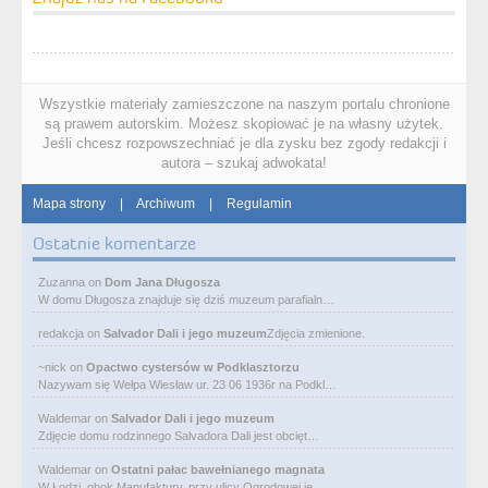
Wszystkie materiały zamieszczone na naszym portalu chronione
są prawem autorskim. Możesz skopiować je na własny użytek.
Jeśli chcesz rozpowszechniać je dla zysku bez zgody redakcji i
autora – szukaj adwokata!
Mapa strony
|
Archiwum
|
Regulamin
Ostatnie komentarze
Zuzanna
on
Dom Jana Długosza
W domu Długosza znajduje się dziś muzeum parafialn…
redakcja
on
Salvador Dali i jego muzeum
Zdjęcia zmienione.
~nick
on
Opactwo cystersów w Podklasztorzu
Nazywam się Wełpa Wiesław ur. 23 06 1936r na Podkl…
Waldemar
on
Salvador Dali i jego muzeum
Zdjęcie domu rodzinnego Salvadora Dali jest obcięt…
Waldemar
on
Ostatni pałac bawełnianego magnata
W Łodzi, obok Manufaktury, przy ulicy Ogrodowej je…