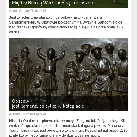
Między Bramą Warszawską i ratuszem
Autor:
Cezary Rudziński
Jest to jeden z najstarszych ośrodków historycznej Ziemi
Sandomierskiej. W Opatowie położonym na Wyżynie Sandomierskiej,
nad rzeczką Opatówką osadnictwo zaczęło się już na przełomie X i XI
wieku.
Opatów
Jeśli lament, to tylko w kolegiacie
Autorka:
Teresa Pąkowa
Historia Opatowa – pierwotnie zwanego Żmigród lub Żmija – sięga XII
wieku. Z tego okresu pochodzi romańska kolegiata p.w. św. Marcina z
Tours. Tajemnicze jest powstanie tej świątyni. Kościół istniał przed 1189
r., ale kto był jego fundatorem – do dziś toczą się spory.