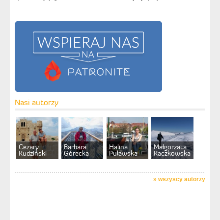
Nasi autorzy
Cezary
Barbara
Halina
Małgorzata
Rudziński
Górecka
Puławska
Raczkowska
»
wszyscy autorzy