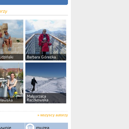
orzy
udziński
Barbara Górecka
Małgorzata
uławska
Raczkowska
»
wszyscy autorzy
ywnie
muzea