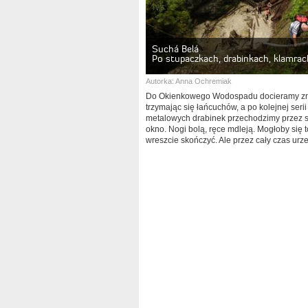
Suchá Belá
Po stupaczkach, drabinkach, klamra
Autorka:
Anna Ochremiak
Do Okienkowego Wodospadu docieramy z
trzymając się łańcuchów, a po kolejnej serii
metalowych drabinek przechodzimy przez 
okno. Nogi bolą, ręce mdleją. Mogłoby się t
wreszcie skończyć. Ale przez cały czas urz
widoki...