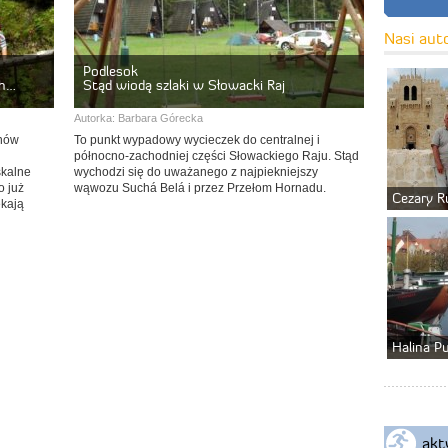
Nasi aut
Podlesok
ch…
Stąd wiodą szlaki w Słowacki Raj
Autorka:
Barbara Górecka
nów
To punkt wypadowy wycieczek do centralnej i
północno-zachodniej części Słowackiego Raju. Stąd
skalne
wychodzi się do uważanego z najpiekniejszy
o już
wąwozu Suchá Belá i przez Przełom Hornadu.
Cezary R
ekają
Halina P
akt