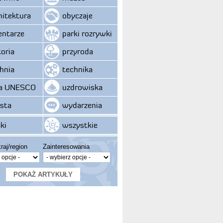
hitektura
obyczaje
ntarze
parki rozrywki
toria
przyroda
hnia
technika
ta UNESCO
uzdrowiska
sta
wydarzenia
ki
wszystkie
raj/region
Zainteresowania