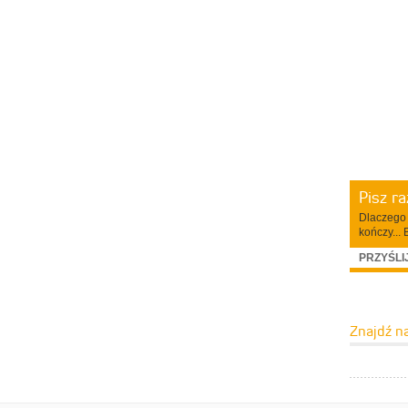
Pisz r
Dlaczego 
kończy... 
PRZYŚLI
Znajdź n