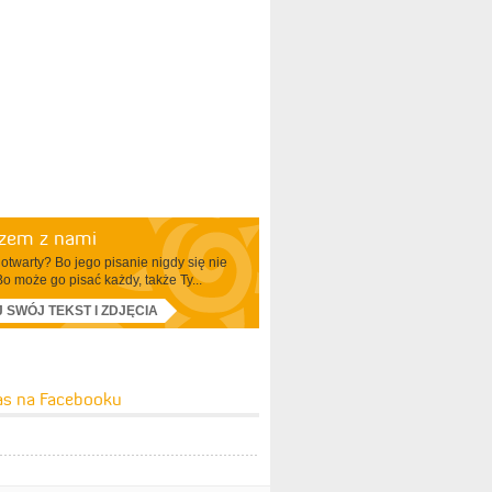
azem z nami
otwarty? Bo jego pisanie nigdy się nie
Bo może go pisać każdy, także Ty...
J SWÓJ TEKST I ZDJĘCIA
as na Facebooku