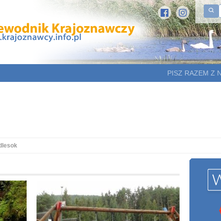
PISZ RAZEM Z 
dlesok