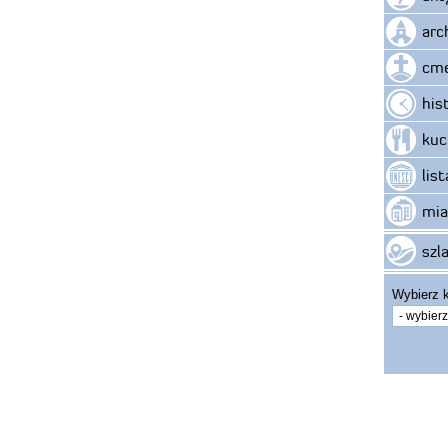
arc
cme
his
kuc
lis
mia
szla
Wybierz k