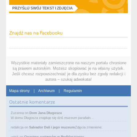
PRZYŚLIJ SWÓJ TEKST I ZDJĘCIA
Znajdź nas na Facebooku
Wszystkie materiały zamieszczone na naszym portalu chronione
są prawem autorskim. Możesz skopiować je na własny użytek.
Jeśli chcesz rozpowszechniać je dla zysku bez zgody redakcji i
autora – szukaj adwokata!
Mapa strony
|
Archiwum
|
Regulamin
Ostatnie komentarze
Zuzanna
on
Dom Jana Długosza
W domu Długosza znajduje się dziś muzeum parafialn…
redakcja
on
Salvador Dali i jego muzeum
Zdjęcia zmienione.
~nick
on
Opactwo cystersów w Podklasztorzu