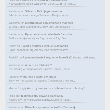
Nazywam się Wełpa Wiesław ur. 23 06 1936r na Podkl…
Waldemar
on
Salvador Dali i jego muzeum
Zdjęcie domu rodzinnego Salvadora Dali jest obcięt…
Waldemar
on
Ostatni pałac bawełnianego magnata
W Łodzi, obok Manufaktury, przy ulicy Ogrodowej je…
Waldemar
on
Rycerze-rabusie i więzienie Janosika
Zośka - zarejestruj się na flog i wrzucaj foty. Gw…
Zośka
on
Rycerze-rabusie i więzienie Janosika
Fajne, podoba mi się. Ale czy ktoś przejrzy kiedyś…
Fusia84
on
Rycerze-rabusie i więzienie Janosika
Z albumu rodzinnego.
Waldemar
on
A co to za tabliczka?
Na Słowacji w miejscowości Rajecké Teplice , na śc…
robert
on
W murach dawnej synagogi
Budynek murowanej synagogi w Ciechanowcu jest już…
MW
on
Święty Andrzej i miejscowa bohema
Co to za bzdury?
~nick
on
Przeprawa zbudowana dla władcy
Kaplica Św. Anny pierwotnie kaplica rzymsko-katoli…
Waldemar
on
Niewolniczy proceder królów Dahomeju