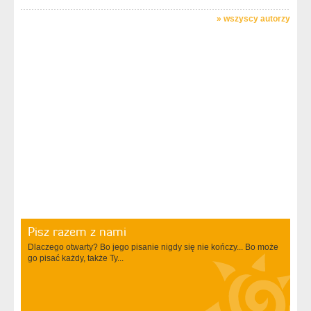
»
wszyscy autorzy
Pisz razem z nami
Dlaczego otwarty? Bo jego pisanie nigdy się nie kończy... Bo może
go pisać każdy, także Ty...