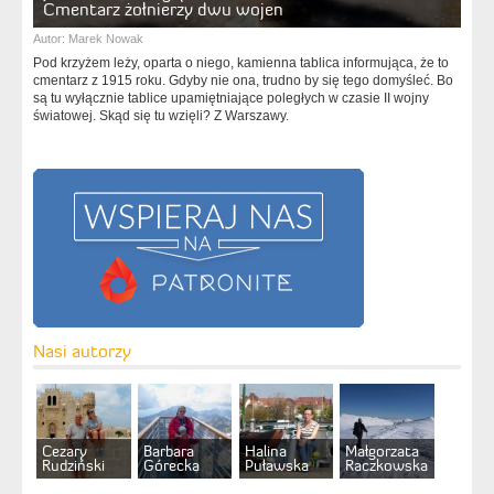
Cmentarz żołnierzy dwu wojen
Autor:
Marek Nowak
Pod krzyżem leży, oparta o niego, kamienna tablica informująca, że to
cmentarz z 1915 roku. Gdyby nie ona, trudno by się tego domyśleć. Bo
są tu wyłącznie tablice upamiętniające poległych w czasie II wojny
światowej. Skąd się tu wzięli? Z Warszawy.
Nasi autorzy
Cezary
Barbara
Halina
Małgorzata
Rudziński
Górecka
Puławska
Raczkowska