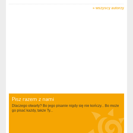
»
wszyscy autorzy
Pisz razem z nami
Dlaczego otwarty? Bo jego pisanie nigdy się nie kończy... Bo może
go pisać każdy, także Ty...