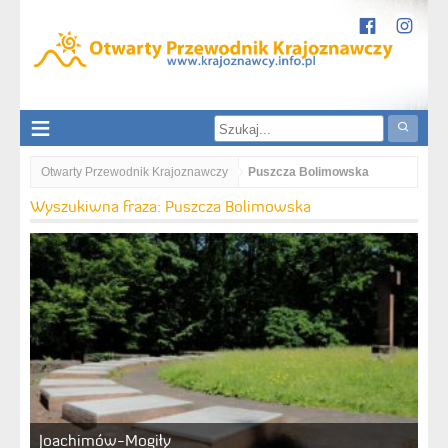
Otwarty Przewodnik Krajoznawczy
Puszcza Bolimowska
Wyszukiwna fraza: Puszcza Bolimowska
Joachimów-Mogiły