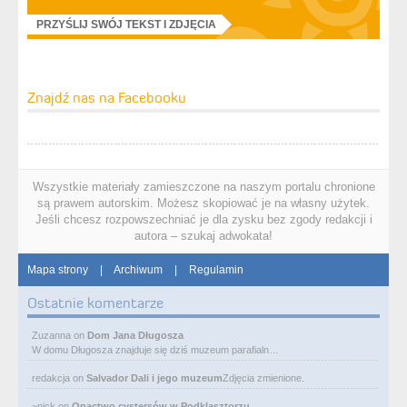
PRZYŚLIJ SWÓJ TEKST I ZDJĘCIA
Znajdź nas na Facebooku
Wszystkie materiały zamieszczone na naszym portalu chronione
są prawem autorskim. Możesz skopiować je na własny użytek.
Jeśli chcesz rozpowszechniać je dla zysku bez zgody redakcji i
autora – szukaj adwokata!
Mapa strony
|
Archiwum
|
Regulamin
Ostatnie komentarze
Zuzanna
on
Dom Jana Długosza
W domu Długosza znajduje się dziś muzeum parafialn…
redakcja
on
Salvador Dali i jego muzeum
Zdjęcia zmienione.
~nick
on
Opactwo cystersów w Podklasztorzu