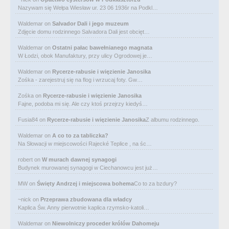
Nazywam się Wełpa Wiesław ur. 23 06 1936r na Podkl…
Waldemar
on
Salvador Dali i jego muzeum
Zdjęcie domu rodzinnego Salvadora Dali jest obcięt…
Waldemar
on
Ostatni pałac bawełnianego magnata
W Łodzi, obok Manufaktury, przy ulicy Ogrodowej je…
Waldemar
on
Rycerze-rabusie i więzienie Janosika
Zośka - zarejestruj się na flog i wrzucaj foty. Gw…
Zośka
on
Rycerze-rabusie i więzienie Janosika
Fajne, podoba mi się. Ale czy ktoś przejrzy kiedyś…
Fusia84
on
Rycerze-rabusie i więzienie Janosika
Z albumu rodzinnego.
Waldemar
on
A co to za tabliczka?
Na Słowacji w miejscowości Rajecké Teplice , na śc…
robert
on
W murach dawnej synagogi
Budynek murowanej synagogi w Ciechanowcu jest już…
MW
on
Święty Andrzej i miejscowa bohema
Co to za bzdury?
~nick
on
Przeprawa zbudowana dla władcy
Kaplica Św. Anny pierwotnie kaplica rzymsko-katoli…
Waldemar
on
Niewolniczy proceder królów Dahomeju