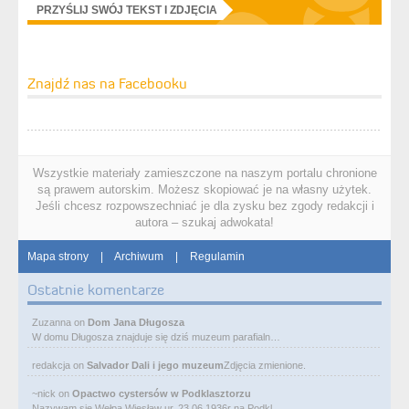
PRZYŚLIJ SWÓJ TEKST I ZDJĘCIA
Znajdź nas na Facebooku
Wszystkie materiały zamieszczone na naszym portalu chronione
są prawem autorskim. Możesz skopiować je na własny użytek.
Jeśli chcesz rozpowszechniać je dla zysku bez zgody redakcji i
autora – szukaj adwokata!
Mapa strony
|
Archiwum
|
Regulamin
Ostatnie komentarze
Zuzanna
on
Dom Jana Długosza
W domu Długosza znajduje się dziś muzeum parafialn…
redakcja
on
Salvador Dali i jego muzeum
Zdjęcia zmienione.
~nick
on
Opactwo cystersów w Podklasztorzu
Nazywam się Wełpa Wiesław ur. 23 06 1936r na Podkl…