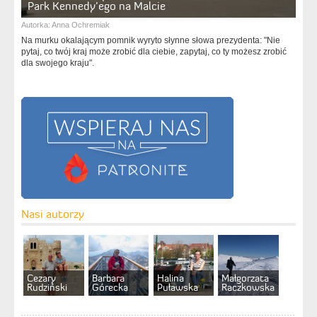
Park Kennedy’ego na Malcie
Autorka:
Anna Ochremiak
Na murku okalającym pomnik wyryto słynne słowa prezydenta: "Nie
pytaj, co twój kraj może zrobić dla ciebie, zapytaj, co ty możesz zrobić
dla swojego kraju".
Nasi autorzy
Cezary
Barbara
Halina
Małgorzata
Rudziński
Górecka
Puławska
Raczkowska