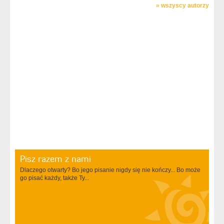
»
wszyscy autorzy
Pisz razem z nami
Dlaczego otwarty? Bo jego pisanie nigdy się nie kończy... Bo może
go pisać każdy, także Ty...