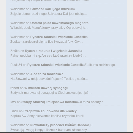
Waldemar
on
Salvador Dali i jego muzeum
Zdjęcie domu rodzinnego Salvadora Dali jest obcięt…
Waldemar
on
Ostatni pałac bawełnianego magnata
W Łodzi, obok Manufaktury, przy ulicy Ogrodowej je…
Waldemar
on
Rycerze-rabusie i więzienie Janosika
Zośka - zarejestruj się na flog i wrzucaj foty. Gw…
Zośka
on
Rycerze-rabusie i więzienie Janosika
Fajne, podoba mi się. Ale czy ktoś przejrzy kiedyś…
Fusia84
on
Rycerze-rabusie i więzienie Janosika
Z albumu rodzinnego.
Waldemar
on
A co to za tabliczka?
Na Słowacji w miejscowości Rajecké Teplice , na śc…
robert
on
W murach dawnej synagogi
Budynek murowanej synagogi w Ciechanowcu jest już…
MW
on
Święty Andrzej i miejscowa bohema
Co to za bzdury?
~nick
on
Przeprawa zbudowana dla władcy
Kaplica Św. Anny pierwotnie kaplica rzymsko-katoli…
Waldemar
on
Niewolniczy proceder królów Dahomeju
Zwracają uwagę lampy uliczne z bateriami słoneczny…