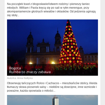
Na początek toast z błogosławieństwem rodziny i pierwszy taniec
młodych. William i Paola kręcą się po sali w rytm merengue, przy
akompaniamencie głośnych wiwatów i oklasków. Od jedzenia uginają
się stoły...
Bogota
Rumba to znaczy zabawa
Autorka:
Anna Kiełtyka
Obserwuję tańczących Rolos i Cachacos – mieszkańców stolicy. Aleida
tłumaczy słowa piosenek salsy – niektóre są dowcipne, inne wzniosłe i
poważne, każda opowiada o miłości...