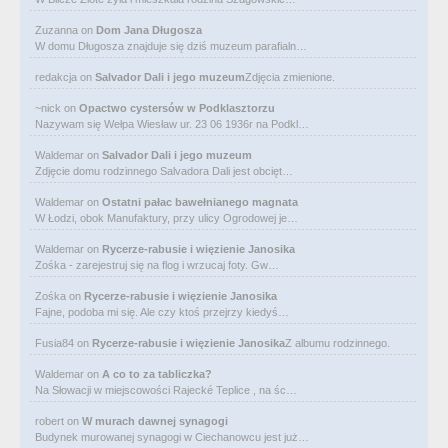
Zuzanna
on
Dom Jana Długosza
W domu Długosza znajduje się dziś muzeum parafialn…
redakcja
on
Salvador Dali i jego muzeum
Zdjęcia zmienione.
~nick
on
Opactwo cystersów w Podklasztorzu
Nazywam się Wełpa Wiesław ur. 23 06 1936r na Podkl…
Waldemar
on
Salvador Dali i jego muzeum
Zdjęcie domu rodzinnego Salvadora Dali jest obcięt…
Waldemar
on
Ostatni pałac bawełnianego magnata
W Łodzi, obok Manufaktury, przy ulicy Ogrodowej je…
Waldemar
on
Rycerze-rabusie i więzienie Janosika
Zośka - zarejestruj się na flog i wrzucaj foty. Gw…
Zośka
on
Rycerze-rabusie i więzienie Janosika
Fajne, podoba mi się. Ale czy ktoś przejrzy kiedyś…
Fusia84
on
Rycerze-rabusie i więzienie Janosika
Z albumu rodzinnego.
Waldemar
on
A co to za tabliczka?
Na Słowacji w miejscowości Rajecké Teplice , na śc…
robert
on
W murach dawnej synagogi
Budynek murowanej synagogi w Ciechanowcu jest już…