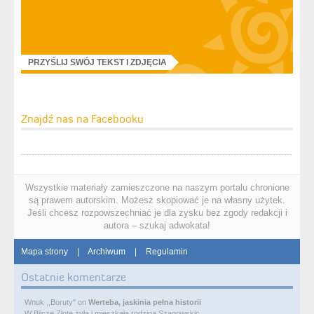
PRZYŚLIJ SWÓJ TEKST I ZDJĘCIA
Znajdź nas na Facebooku
Wszystkie materiały zamieszczone na naszym portalu chronione
są prawem autorskim. Możesz skopiować je na własny użytek.
Jeśli chcesz rozpowszechniać je dla zysku bez zgody redakcji i
autora – szukaj adwokata!
Mapa strony
|
Archiwum
|
Regulamin
Ostatnie komentarze
Wnuk ,,Boruty"
on
Werteba, jaskinia pełna historii
W Bilcze Złote żyła i mieszkała rodzina Szagowskic…