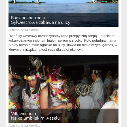
Barrancabermeja
Sylwestrowa zabawa na ulicy
Autorka:
Anna Kiełtyka
Dzień sylwestrowy rozpoczynamy rano przepyszną arepą – plackiem
kukurydzianym z słonym białym serem w środku. Koło południa mama
Aleidy rozpala małe ognisko na ulicy, stawia na nim olbrzymi garnek, w
którym przyrządzana jest zupa dla całej okolicy...
Villavicencio
Na kolumbijskim weselu
Autorka:
Anna Kiełtyka