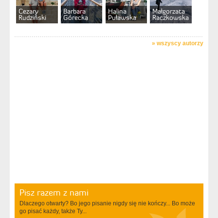
Cezary
Barbara
Halina
Małgorzata
Rudziński
Górecka
Puławska
Raczkowska
»
wszyscy autorzy
Pisz razem z nami
Dlaczego otwarty? Bo jego pisanie nigdy się nie kończy... Bo może
go pisać każdy, także Ty...