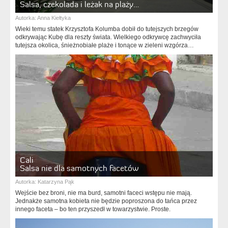
Salsa, czekolada i leżak na plaży…
Autorka:
Anna Kiełtyka
Wieki temu statek Krzysztofa Kolumba dobił do tutejszych brzegów
odkrywając Kubę dla reszty świata. Wielkiego odkrywcę zachwyciła
tutejsza okolica, śnieżnobiałe plaże i tonące w zieleni wzgórza…
Cali
Salsa nie dla samotnych facetów
Autorka:
Katarzyna Pąk
Wejście bez broni, nie ma burd, samotni faceci wstępu nie mają.
Jednakże samotna kobieta nie będzie poproszona do tańca przez
innego faceta – bo ten przyszedł w towarzystwie. Proste.