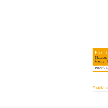
Pisz r
Dlaczego 
kończy... 
PRZYŚLI
Znajdź n