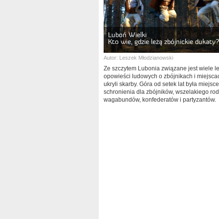
Luboń Wielki
Kto wie, gdzie leżą zbójnickie dukaty?
Autor:
Leszek Młodzianowski
Ze szczytem Lubonia związane jest wiele l
opowieści ludowych o zbójnikach i miejsca
ukryli skarby. Góra od setek lat była miejsc
schronienia dla zbójników, wszelakiego ro
wagabundów, konfederatów i partyzantów.