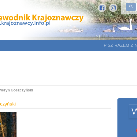
PISZ RAZEM Z 
weryn Goszczyński
czyński