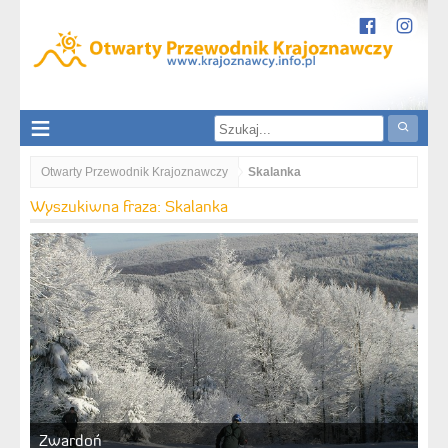
Otwarty Przewodnik Krajoznawczy
Skalanka
Wyszukiwna fraza: Skalanka
Zwardoń