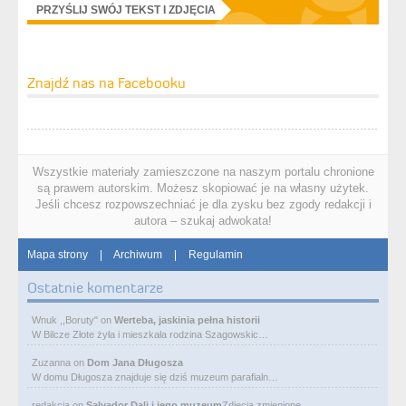
PRZYŚLIJ SWÓJ TEKST I ZDJĘCIA
Znajdź nas na Facebooku
Wszystkie materiały zamieszczone na naszym portalu chronione
są prawem autorskim. Możesz skopiować je na własny użytek.
Jeśli chcesz rozpowszechniać je dla zysku bez zgody redakcji i
autora – szukaj adwokata!
Mapa strony
|
Archiwum
|
Regulamin
Ostatnie komentarze
Wnuk ,,Boruty"
on
Werteba, jaskinia pełna historii
W Bilcze Złote żyła i mieszkała rodzina Szagowskic…
Zuzanna
on
Dom Jana Długosza
W domu Długosza znajduje się dziś muzeum parafialn…
redakcja
on
Salvador Dali i jego muzeum
Zdjęcia zmienione.