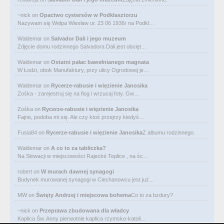
~nick
on
Opactwo cystersów w Podklasztorzu
Nazywam się Wełpa Wiesław ur. 23 06 1936r na Podkl…
Waldemar
on
Salvador Dali i jego muzeum
Zdjęcie domu rodzinnego Salvadora Dali jest obcięt…
Waldemar
on
Ostatni pałac bawełnianego magnata
W Łodzi, obok Manufaktury, przy ulicy Ogrodowej je…
Waldemar
on
Rycerze-rabusie i więzienie Janosika
Zośka - zarejestruj się na flog i wrzucaj foty. Gw…
Zośka
on
Rycerze-rabusie i więzienie Janosika
Fajne, podoba mi się. Ale czy ktoś przejrzy kiedyś…
Fusia84
on
Rycerze-rabusie i więzienie Janosika
Z albumu rodzinnego.
Waldemar
on
A co to za tabliczka?
Na Słowacji w miejscowości Rajecké Teplice , na śc…
robert
on
W murach dawnej synagogi
Budynek murowanej synagogi w Ciechanowcu jest już…
MW
on
Święty Andrzej i miejscowa bohema
Co to za bzdury?
~nick
on
Przeprawa zbudowana dla władcy
Kaplica Św. Anny pierwotnie kaplica rzymsko-katoli…