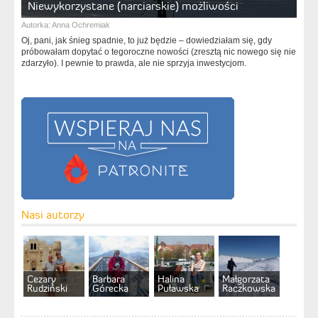
Niewykorzystane (narciarskie) możliwości
Autorka:
Anna Ochremiak
Oj, pani, jak śnieg spadnie, to już będzie – dowiedziałam się, gdy
próbowałam dopytać o tegoroczne nowości (zresztą nic nowego się nie
zdarzyło). I pewnie to prawda, ale nie sprzyja inwestycjom.
Nasi autorzy
Cezary
Barbara
Halina
Małgorzata
Rudziński
Górecka
Puławska
Raczkowska