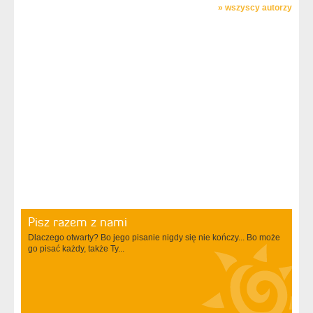
»
wszyscy autorzy
Pisz razem z nami
Dlaczego otwarty? Bo jego pisanie nigdy się nie kończy... Bo może
go pisać każdy, także Ty...