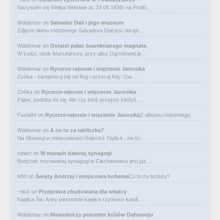
Nazywam się Wełpa Wiesław ur. 23 06 1936r na Podkl…
Waldemar
on
Salvador Dali i jego muzeum
Zdjęcie domu rodzinnego Salvadora Dali jest obcięt…
Waldemar
on
Ostatni pałac bawełnianego magnata
W Łodzi, obok Manufaktury, przy ulicy Ogrodowej je…
Waldemar
on
Rycerze-rabusie i więzienie Janosika
Zośka - zarejestruj się na flog i wrzucaj foty. Gw…
Zośka
on
Rycerze-rabusie i więzienie Janosika
Fajne, podoba mi się. Ale czy ktoś przejrzy kiedyś…
Fusia84
on
Rycerze-rabusie i więzienie Janosika
Z albumu rodzinnego.
Waldemar
on
A co to za tabliczka?
Na Słowacji w miejscowości Rajecké Teplice , na śc…
robert
on
W murach dawnej synagogi
Budynek murowanej synagogi w Ciechanowcu jest już…
MW
on
Święty Andrzej i miejscowa bohema
Co to za bzdury?
~nick
on
Przeprawa zbudowana dla władcy
Kaplica Św. Anny pierwotnie kaplica rzymsko-katoli…
Waldemar
on
Niewolniczy proceder królów Dahomeju