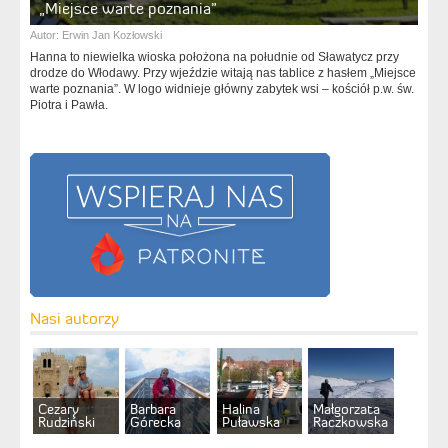
„Miejsce warte poznania”
Autor:
Erwin Jan Kozłowski
Hanna to niewielka wioska położona na południe od Sławatycz przy
drodze do Włodawy. Przy wjeździe witają nas tablice z hasłem „Miejsce
warte poznania”. W logo widnieje główny zabytek wsi – kościół p.w. św.
Piotra i Pawła.
Nasi autorzy
Cezary
Barbara
Halina
Małgorzata
Rudziński
Górecka
Puławska
Raczkowska