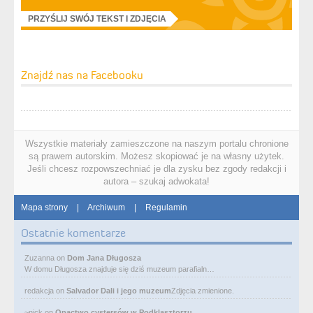
PRZYŚLIJ SWÓJ TEKST I ZDJĘCIA
Znajdź nas na Facebooku
Wszystkie materiały zamieszczone na naszym portalu chronione
są prawem autorskim. Możesz skopiować je na własny użytek.
Jeśli chcesz rozpowszechniać je dla zysku bez zgody redakcji i
autora – szukaj adwokata!
Mapa strony
|
Archiwum
|
Regulamin
Ostatnie komentarze
Zuzanna
on
Dom Jana Długosza
W domu Długosza znajduje się dziś muzeum parafialn…
redakcja
on
Salvador Dali i jego muzeum
Zdjęcia zmienione.
~nick
on
Opactwo cystersów w Podklasztorzu