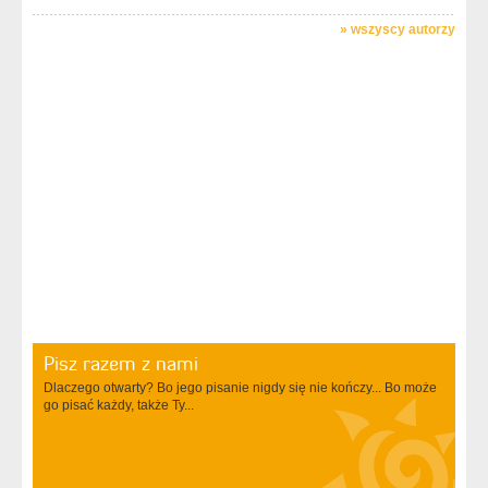
»
wszyscy autorzy
Pisz razem z nami
Dlaczego otwarty? Bo jego pisanie nigdy się nie kończy... Bo może
go pisać każdy, także Ty...