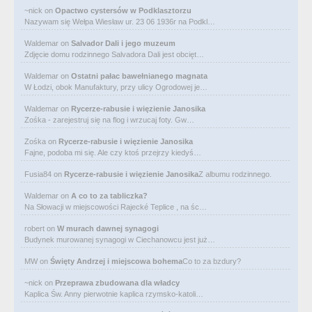
~nick
on
Opactwo cystersów w Podklasztorzu
Nazywam się Wełpa Wiesław ur. 23 06 1936r na Podkl…
Waldemar
on
Salvador Dali i jego muzeum
Zdjęcie domu rodzinnego Salvadora Dali jest obcięt…
Waldemar
on
Ostatni pałac bawełnianego magnata
W Łodzi, obok Manufaktury, przy ulicy Ogrodowej je…
Waldemar
on
Rycerze-rabusie i więzienie Janosika
Zośka - zarejestruj się na flog i wrzucaj foty. Gw…
Zośka
on
Rycerze-rabusie i więzienie Janosika
Fajne, podoba mi się. Ale czy ktoś przejrzy kiedyś…
Fusia84
on
Rycerze-rabusie i więzienie Janosika
Z albumu rodzinnego.
Waldemar
on
A co to za tabliczka?
Na Słowacji w miejscowości Rajecké Teplice , na śc…
robert
on
W murach dawnej synagogi
Budynek murowanej synagogi w Ciechanowcu jest już…
MW
on
Święty Andrzej i miejscowa bohema
Co to za bzdury?
~nick
on
Przeprawa zbudowana dla władcy
Kaplica Św. Anny pierwotnie kaplica rzymsko-katoli…