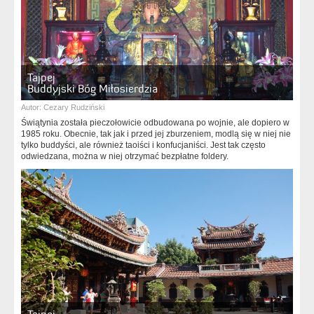
Tajpej
Buddyjski Bóg Miłosierdzia
Autor:
Cezary Rudziński
Świątynia została pieczołowicie odbudowana po wojnie, ale dopiero w
1985 roku. Obecnie, tak jak i przed jej zburzeniem, modlą się w niej nie
tylko buddyści, ale również taoiści i konfucjaniści. Jest tak często
odwiedzana, można w niej otrzymać bezpłatne foldery.