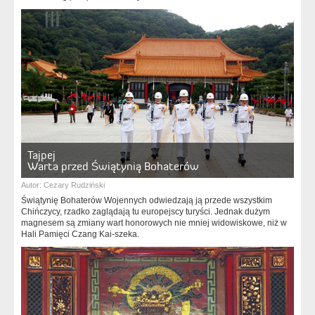
Tajpej
Warta przed Świątynią Bohaterów
Autor:
Cezary Rudziński
Świątynię Bohaterów Wojennych odwiedzają ją przede wszystkim
Chińczycy, rzadko zaglądają tu europejscy turyści. Jednak dużym
magnesem są zmiany wart honorowych nie mniej widowiskowe, niż w
Hali Pamięci Czang Kai-szeka.