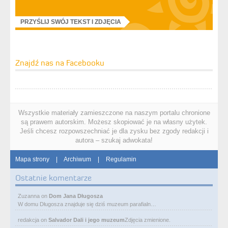
PRZYŚLIJ SWÓJ TEKST I ZDJĘCIA
Znajdź nas na Facebooku
Wszystkie materiały zamieszczone na naszym portalu chronione
są prawem autorskim. Możesz skopiować je na własny użytek.
Jeśli chcesz rozpowszechniać je dla zysku bez zgody redakcji i
autora – szukaj adwokata!
Mapa strony
|
Archiwum
|
Regulamin
Ostatnie komentarze
Zuzanna
on
Dom Jana Długosza
W domu Długosza znajduje się dziś muzeum parafialn…
redakcja
on
Salvador Dali i jego muzeum
Zdjęcia zmienione.