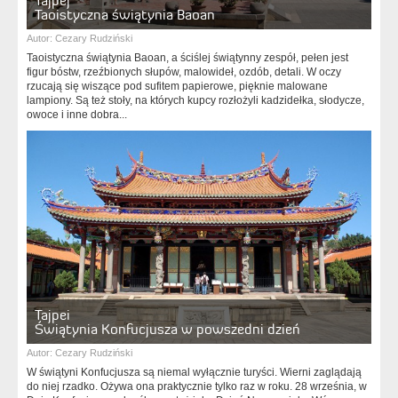
Tajpej
Taoistyczna świątynia Baoan
Autor:
Cezary Rudziński
Taoistyczna świątynia Baoan, a ściślej świątynny zespół, pełen jest
figur bóstw, rzeźbionych słupów, malowideł, ozdób, detali. W oczy
rzucają się wiszące pod sufitem papierowe, pięknie malowane
lampiony. Są też stoły, na których kupcy rozłożyli kadzidełka, słodycze,
owoce i inne dobra...
Tajpei
Świątynia Konfucjusza w powszedni dzień
Autor:
Cezary Rudziński
W świątyni Konfucjusza są niemal wyłącznie turyści. Wierni zaglądają
do niej rzadko. Ożywa ona praktycznie tylko raz w roku. 28 września, w