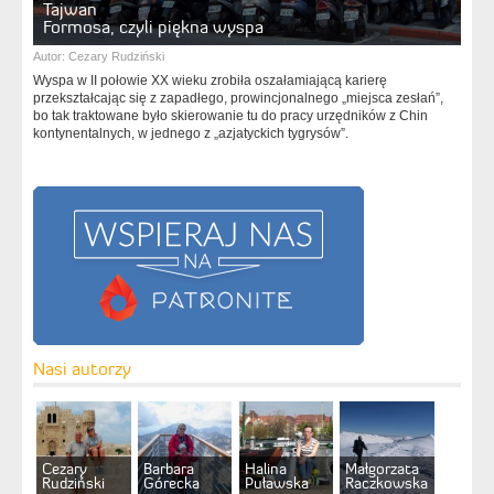
Tajwan
Formosa, czyli piękna wyspa
Autor:
Cezary Rudziński
Wyspa w II połowie XX wieku zrobiła oszałamiającą karierę
przekształcając się z zapadłego, prowincjonalnego „miejsca zesłań”,
bo tak traktowane było skierowanie tu do pracy urzędników z Chin
kontynentalnych, w jednego z „azjatyckich tygrysów”.
Nasi autorzy
Cezary
Barbara
Halina
Małgorzata
Rudziński
Górecka
Puławska
Raczkowska