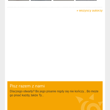
»
wszyscy autorzy
Pisz razem z nami
Dlaczego otwarty? Bo jego pisanie nigdy się nie kończy... Bo może
go pisać każdy, także Ty...