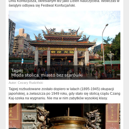
Dniu Konfucjusza, określanym też jako Dzień Nauczyciela. Wówczas w
świątyni odbywa się Festiwal Konfucjański.
Tajpej
Młoda stolica, miasto bez starówki
Autor:
Cezary Rudziński
Tajpej rozbudowane zostało dopiero w latach (1895-1945) okupacji
japońskiej, a zwłaszcza po 1949 roku, gdy stało się stolicą rządu Czang
Kaj-szeka na wygnaniu. Nie ma w nim zabytków wysokiej klasy.