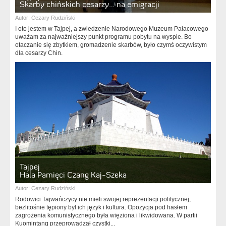
Skarby chińskich cesarzy… na emigracji
Autor:
Cezary Rudziński
I oto jestem w Tajpej, a zwiedzenie Narodowego Muzeum Pałacowego
uważam za najważniejszy punkt programu pobytu na wyspie. Bo
otaczanie się zbytkiem, gromadzenie skarbów, było czymś oczywistym
dla cesarzy Chin.
Tajpej
Hala Pamięci Czang Kaj-Szeka
Autor:
Cezary Rudziński
Rodowici Tajwańczycy nie mieli swojej reprezentacji politycznej,
bezlitośnie tępiony był ich język i kultura. Opozycja pod hasłem
zagrożenia komunistycznego była więziona i likwidowana. W partii
Kuomintang przeprowadzał czystki...