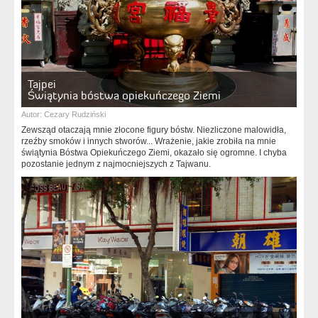
Tajpei
Świątynia bóstwa opiekuńczego Ziemi
Autor:
Cezary Rudziński
Zewsząd otaczają mnie złocone figury bóstw. Niezliczone malowidła,
rzeźby smoków i innych stworów... Wrażenie, jakie zrobiła na mnie
świątynia Bóstwa Opiekuńczego Ziemi, okazało się ogromne. I chyba
pozostanie jednym z najmocniejszych z Tajwanu.