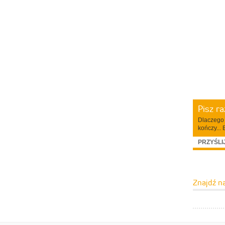
Pisz r
Dlaczego 
kończy... 
PRZYŚLI
Znajdź n