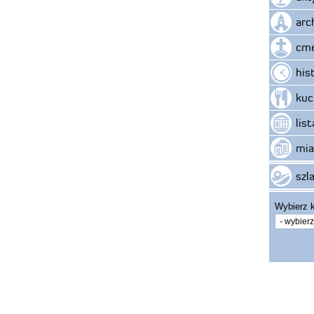
arc
cme
his
kuc
lis
mia
szla
Wybierz k