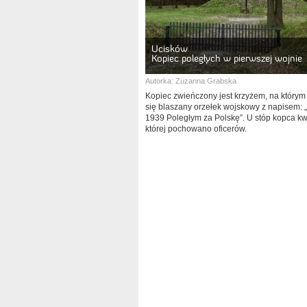
Ucisków
Kopiec poległych w pierwszej wojnie
Autorka:
Zuzanna Grabska
Kopiec zwieńczony jest krzyżem, na którym
się blaszany orzełek wojskowy z napisem: 
1939 Poległym za Polskę”. U stóp kopca kw
której pochowano oficerów.