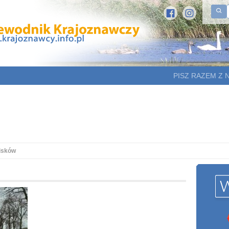
PISZ RAZEM Z 
isków