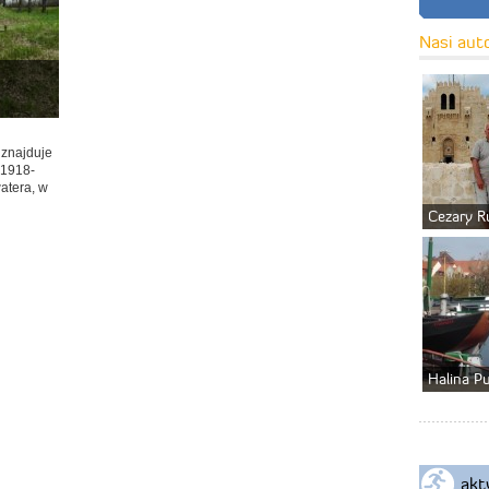
Nasi aut
 znajduje
„1918-
atera, w
Cezary R
Halina P
akt