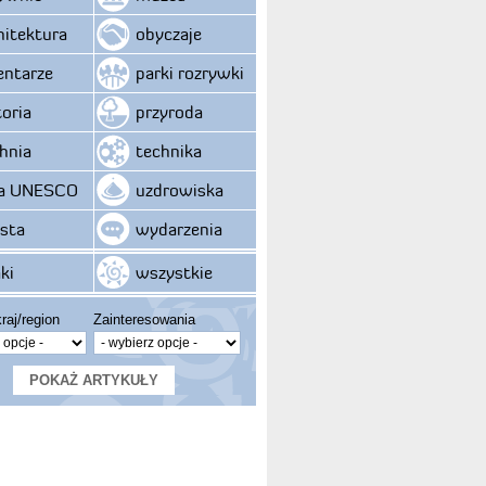
hitektura
obyczaje
ntarze
parki rozrywki
toria
przyroda
hnia
technika
ta UNESCO
uzdrowiska
sta
wydarzenia
ki
wszystkie
raj/region
Zainteresowania