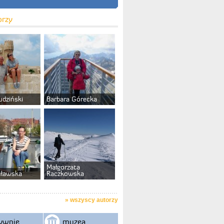
orzy
udziński
Barbara Górecka
Małgorzata
uławska
Raczkowska
»
wszyscy autorzy
ywnie
muzea