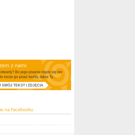
azem z nami
otwarty? Bo jego pisanie nigdy się nie
Bo może go pisać każdy, także Ty...
J SWÓJ TEKST I ZDJĘCIA
as na Facebooku