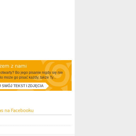
azem z nami
otwarty? Bo jego pisanie nigdy się nie
Bo może go pisać każdy, także Ty...
J SWÓJ TEKST I ZDJĘCIA
as na Facebooku