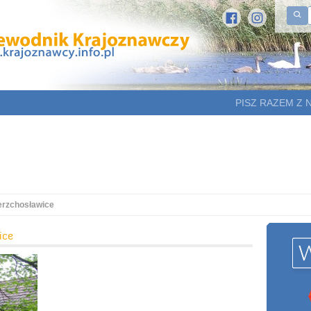
PISZ RAZEM Z 
erzchosławice
ice