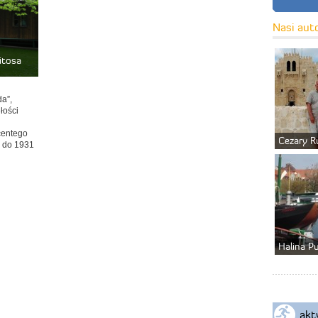
Nasi aut
itosa
a”,
łości
centego
Cezary R
u do 1931
Halina P
akt