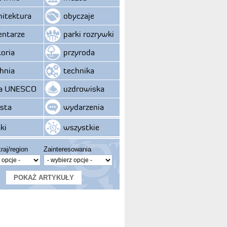
hitektura
obyczaje
ntarze
parki rozrywki
toria
przyroda
hnia
technika
ta UNESCO
uzdrowiska
sta
wydarzenia
ki
wszystkie
raj/region
Zainteresowania