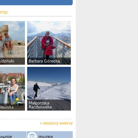
orzy
udziński
Barbara Górecka
Małgorzata
uławska
Raczkowska
»
wszyscy autorzy
ywnie
muzea