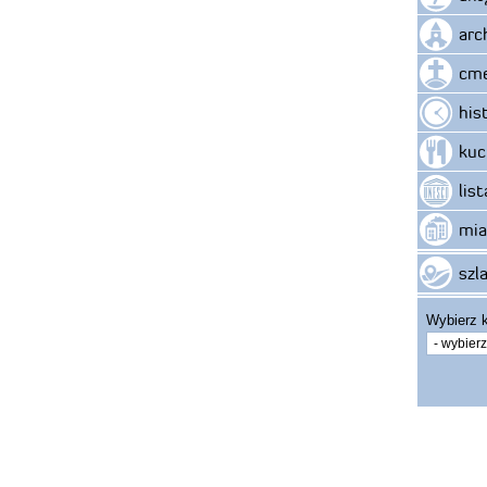
arc
cme
his
kuc
lis
mia
szla
Wybierz k