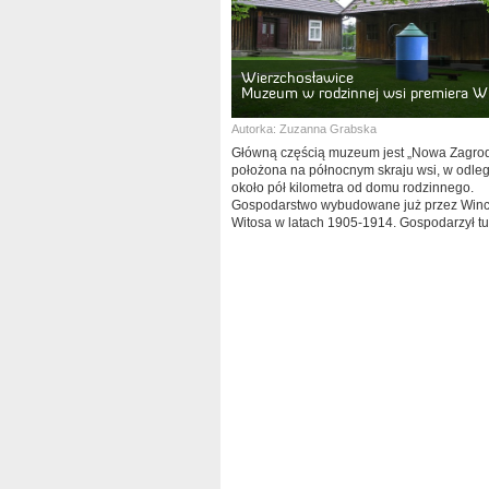
Wierzchosławice
Muzeum w rodzinnej wsi premiera W
Autorka:
Zuzanna Grabska
Główną częścią muzeum jest „Nowa Zagrod
położona na północnym skraju wsi, w odleg
około pół kilometra od domu rodzinnego.
Gospodarstwo wybudowane już przez Win
Witosa w latach 1905-1914. Gospodarzył t
roku.