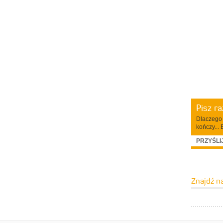
Pisz r
Dlaczego 
kończy... 
PRZYŚLI
Znajdź n