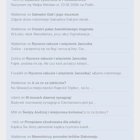
Nazywam się Wełpa Wiesław ur. 23 06 1936r na Podkl…
Waldemar
on
Salvador Dali i jego muzeum
Zdjęcie domu rodzinnego Salvadora Dali jest obcięt…
Waldemar
on
Ostatni pałac bawełnianego magnata
W Łodzi, obok Manufaktury, przy ulicy Ogrodowej je…
Waldemar
on
Rycerze-rabusie i więzienie Janosika
Zośka - zarejestruj się na flog i wrzucaj foty. Gw…
Zośka
on
Rycerze-rabusie i więzienie Janosika
Fajne, podoba mi się. Ale czy ktoś przejrzy kiedyś…
Fusia84
on
Rycerze-rabusie i więzienie Janosika
Z albumu rodzinnego.
Waldemar
on
A co to za tabliczka?
Na Słowacji w miejscowości Rajecké Teplice , na śc…
robert
on
W murach dawnej synagogi
Budynek murowanej synagogi w Ciechanowcu jest już…
MW
on
Święty Andrzej i miejscowa bohema
Co to za bzdury?
~nick
on
Przeprawa zbudowana dla władcy
Kaplica Św. Anny pierwotnie kaplica rzymsko-katoli…
Waldemar
on
Niewolniczy proceder królów Dahomeju