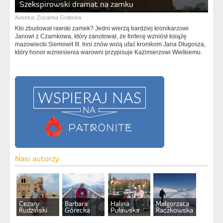
Szekspirowski dramat na zamku
Autorka:
Zuzanna Grabska
Kto zbudował rawski zamek? Jedni wierzą bardziej kronikarzowi
Janowi z Czarnkowa, który zanotował, że fortecę wzniósł książę
mazowiecki Siemowit III. Inni znów wolą ufać kronikom Jana Długosza,
który honor wzniesienia warowni przypisuje Kazimierzowi Wielkiemu.
Nasi autorzy
Cezary
Barbara
Halina
Małgorzata
Rudziński
Górecka
Puławska
Raczkowska