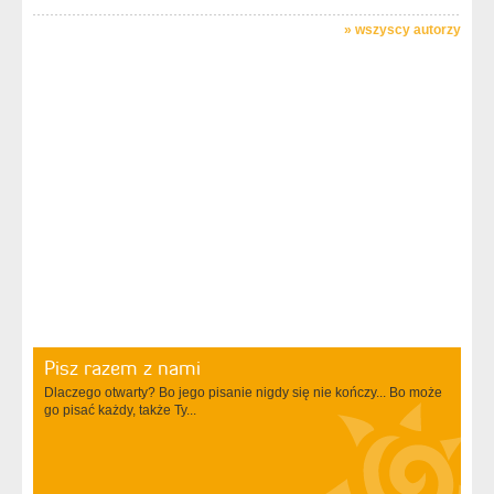
»
wszyscy autorzy
Pisz razem z nami
Dlaczego otwarty? Bo jego pisanie nigdy się nie kończy... Bo może
go pisać każdy, także Ty...