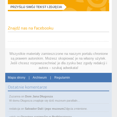
PRZYŚLIJ SWÓJ TEKST I ZDJĘCIA
Znajdź nas na Facebooku
Wszystkie materiały zamieszczone na naszym portalu chronione
są prawem autorskim. Możesz skopiować je na własny użytek.
Jeśli chcesz rozpowszechniać je dla zysku bez zgody redakcji i
autora – szukaj adwokata!
Mapa strony
|
Archiwum
|
Regulamin
Ostatnie komentarze
Zuzanna
on
Dom Jana Długosza
W domu Długosza znajduje się dziś muzeum parafialn…
redakcja
on
Salvador Dali i jego muzeum
Zdjęcia zmienione.
~nick
on
Opactwo cystersów w Podklasztorzu