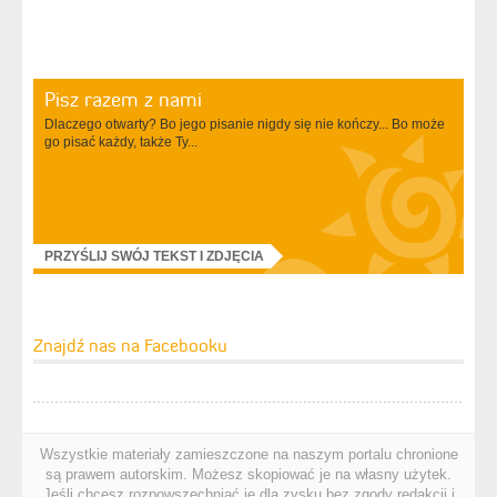
Pisz razem z nami
Dlaczego otwarty? Bo jego pisanie nigdy się nie kończy... Bo może
go pisać każdy, także Ty...
PRZYŚLIJ SWÓJ TEKST I ZDJĘCIA
Znajdź nas na Facebooku
Wszystkie materiały zamieszczone na naszym portalu chronione
są prawem autorskim. Możesz skopiować je na własny użytek.
Jeśli chcesz rozpowszechniać je dla zysku bez zgody redakcji i