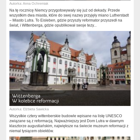
Autorka:
Anna Ochremiak
Na tę rocznicę Niemcy przygotowywały się już od dekady. Przede
wszystkim dwa miasta, które do swej nazwy przyjęły miano Lutherstadt
– Miasto Lutra. To Eisleben, gdzie przyszły reformator przyszedł na
świat, i Wittenberga, gdzie opublikował swoje tezy...
Wittenberga
W kolebce reformacji
Autorka:
Elżbieta Sawicka
Wszystkie cztery wittenberskie budowle wpisane na listę UNESCO
związane są z reformacją. Najważniejszy jest Dom Lutra w dawnym
klasztorze augustiańskim, największe na świecie muzeum reformacji z
niemal tysiącem obiektów.