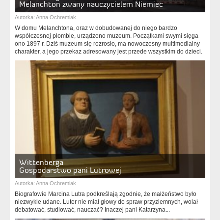
Melanchton zwany nauczycielem Niemiec
Autorka:
Anna Ochremiak
W domu Melanchtona, oraz w dobudowanej do niego bardzo
współczesnej plombie, urządzono muzeum. Początkami swymi sięga
ono 1897 r. Dziś muzeum się rozrosło, ma nowoczesny multimedialny
charakter, a jego przekaz adresowany jest przede wszystkim do dzieci.
Wittenberga
Gospodarstwo pani Lutrowej
Autorka:
Anna Ochremiak
Biografowie Marcina Lutra podkreślają zgodnie, że małżeństwo było
niezwykle udane. Luter nie miał głowy do spraw przyziemnych, wolał
debatować, studiować, nauczać? Inaczej pani Katarzyna...