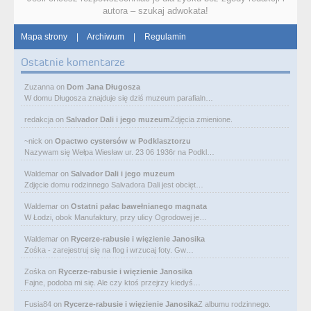
autora – szukaj adwokata!
Mapa strony
|
Archiwum
|
Regulamin
Ostatnie komentarze
Zuzanna
on
Dom Jana Długosza
W domu Długosza znajduje się dziś muzeum parafialn…
redakcja
on
Salvador Dali i jego muzeum
Zdjęcia zmienione.
~nick
on
Opactwo cystersów w Podklasztorzu
Nazywam się Wełpa Wiesław ur. 23 06 1936r na Podkl…
Waldemar
on
Salvador Dali i jego muzeum
Zdjęcie domu rodzinnego Salvadora Dali jest obcięt…
Waldemar
on
Ostatni pałac bawełnianego magnata
W Łodzi, obok Manufaktury, przy ulicy Ogrodowej je…
Waldemar
on
Rycerze-rabusie i więzienie Janosika
Zośka - zarejestruj się na flog i wrzucaj foty. Gw…
Zośka
on
Rycerze-rabusie i więzienie Janosika
Fajne, podoba mi się. Ale czy ktoś przejrzy kiedyś…
Fusia84
on
Rycerze-rabusie i więzienie Janosika
Z albumu rodzinnego.