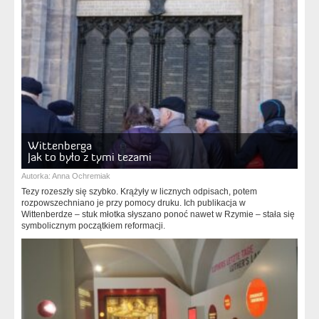
Wittenberga
Jak to było z tymi tezami
Autorka:
Anna Ochremiak
Tezy rozeszły się szybko. Krążyły w licznych odpisach, potem
rozpowszechniano je przy pomocy druku. Ich publikacja w
Wittenberdze – stuk młotka słyszano ponoć nawet w Rzymie – stała się
symbolicznym początkiem reformacji.