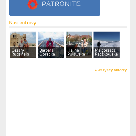
Nasi autorzy
Cezary
Barbara
Halina
Małgorzata
Rudziński
Górecka
Puławska
Raczkowska
»
wszyscy autorzy