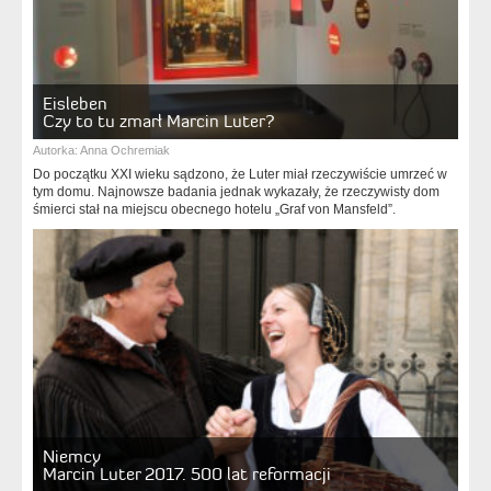
Eisleben
Czy to tu zmarł Marcin Luter?
Autorka:
Anna Ochremiak
Do początku XXI wieku sądzono, że Luter miał rzeczywiście umrzeć w
tym domu. Najnowsze badania jednak wykazały, że rzeczywisty dom
śmierci stał na miejscu obecnego hotelu „Graf von Mansfeld”.
Niemcy
Marcin Luter 2017. 500 lat reformacji