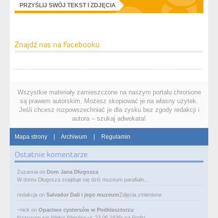
PRZYŚLIJ SWÓJ TEKST I ZDJĘCIA
Znajdź nas na Facebooku
Wszystkie materiały zamieszczone na naszym portalu chronione
są prawem autorskim. Możesz skopiować je na własny użytek.
Jeśli chcesz rozpowszechniać je dla zysku bez zgody redakcji i
autora – szukaj adwokata!
Mapa strony
|
Archiwum
|
Regulamin
Ostatnie komentarze
Zuzanna
on
Dom Jana Długosza
W domu Długosza znajduje się dziś muzeum parafialn…
redakcja
on
Salvador Dali i jego muzeum
Zdjęcia zmienione.
~nick
on
Opactwo cystersów w Podklasztorzu
Nazywam się Wełpa Wiesław ur. 23 06 1936r na Podkl…