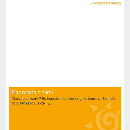
»
wszyscy autorzy
Pisz razem z nami
Dlaczego otwarty? Bo jego pisanie nigdy się nie kończy... Bo może
go pisać każdy, także Ty...