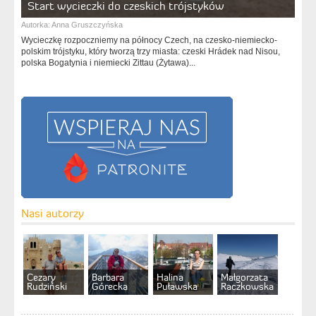
Start wycieczki do czeskich trójstyków
Autorka:
Anna Gruszczyńska
Wycieczkę rozpoczniemy na północy Czech, na czesko-niemiecko-
polskim trójstyku, który tworzą trzy miasta: czeski Hrádek nad Nisou,
polska Bogatynia i niemiecki Zittau (Żytawa)...
Nasi autorzy
Cezary
Barbara
Halina
Małgorzata
Rudziński
Górecka
Puławska
Raczkowska