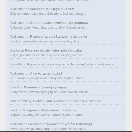
Waldemar
on
Salvador Dali i jego muzeum
Zdjęcie domu rodzinnego Salvadora Dali jest obcięt…
Waldemar
on
Ostatni pałac bawełnianego magnata
W Łodzi, obok Manufaktury, przy ulicy Ogrodowej je…
Waldemar
on
Rycerze-rabusie i więzienie Janosika
Zośka - zarejestruj się na flog i wrzucaj foty. Gw…
Zośka
on
Rycerze-rabusie i więzienie Janosika
Fajne, podoba mi się. Ale czy ktoś przejrzy kiedyś…
Fusia84
on
Rycerze-rabusie i więzienie Janosika
Z albumu rodzinnego.
Waldemar
on
A co to za tabliczka?
Na Słowacji w miejscowości Rajecké Teplice , na śc…
robert
on
W murach dawnej synagogi
Budynek murowanej synagogi w Ciechanowcu jest już…
MW
on
Święty Andrzej i miejscowa bohema
Co to za bzdury?
~nick
on
Przeprawa zbudowana dla władcy
Kaplica Św. Anny pierwotnie kaplica rzymsko-katoli…
Waldemar
on
Niewolniczy proceder królów Dahomeju
Zwracają uwagę lampy uliczne z bateriami słoneczny…