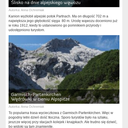
Ślisko na dnie alpejskiego wąwozu
Autorka:
Anna Ochremiak
Kanion wyżłobił alpejski potok Partnach. Ma on długość 702 m a
największa jego głębokość sięga 80 m. Urodę wąwozu doceniono już
w roku 1912, kiedy to ustanowiono go pomnikiem przyrody i
udostępniono turystom.
Garmisch-Partenkirchen
Wędrówki w cieniu Alpspitze
Autorka:
Anna Ochremiak
To popularna trasa wycieczkowa z Garmisch-Partenkirchen. Więc w
pogodny letni dzień dość tłoczna. Sporo turystów było na szlaku,
jeszcze więcej przy stacjach kolejek i knajpkach. Ale trudno się dziwić,
bo widoki są tam znamienite.