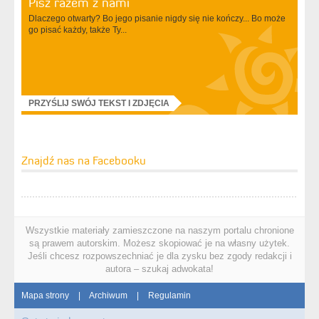
Pisz razem z nami
Dlaczego otwarty? Bo jego pisanie nigdy się nie kończy... Bo może
go pisać każdy, także Ty...
PRZYŚLIJ SWÓJ TEKST I ZDJĘCIA
Znajdź nas na Facebooku
Wszystkie materiały zamieszczone na naszym portalu chronione
są prawem autorskim. Możesz skopiować je na własny użytek.
Jeśli chcesz rozpowszechniać je dla zysku bez zgody redakcji i
autora – szukaj adwokata!
Mapa strony
|
Archiwum
|
Regulamin