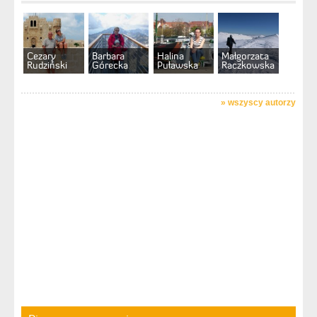
Cezary
Barbara
Halina
Małgorzata
Rudziński
Górecka
Puławska
Raczkowska
»
wszyscy autorzy