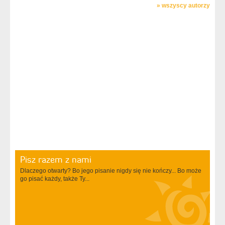
»
wszyscy autorzy
Pisz razem z nami
Dlaczego otwarty? Bo jego pisanie nigdy się nie kończy... Bo może
go pisać każdy, także Ty...