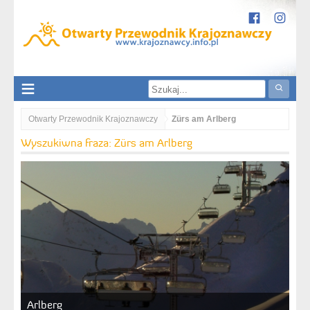
Otwarty Przewodnik Krajoznawczy
Zürs am Arlberg
Wyszukiwna fraza: Zürs am Arlberg
Arlberg