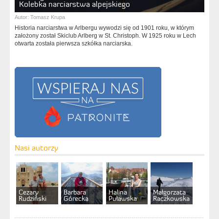
Kolebka narciarstwa alpejskiego
Autor:
Tomasz Krupa
Historia narciarstwa w Arlbergu wywodzi się od 1901 roku, w którym
założony został Skiclub Arlberg w St. Christoph. W 1925 roku w Lech
otwarta została pierwsza szkółka narciarska.
Nasi autorzy
Cezary
Barbara
Halina
Małgorzata
Rudziński
Górecka
Puławska
Raczkowska