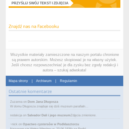
PRZYŚLIJ SWÓJ TEKST I ZDJĘCIA
Znajdź nas na Facebooku
Wszystkie materiały zamieszczone na naszym portalu chronione
są prawem autorskim. Możesz skopiować je na własny użytek.
Jeśli chcesz rozpowszechniać je dla zysku bez zgody redakcji i
autora – szukaj adwokata!
Mapa strony
|
Archiwum
|
Regulamin
Ostatnie komentarze
Zuzanna
on
Dom Jana Długosza
W domu Długosza znajduje się dziś muzeum parafialn…
redakcja
on
Salvador Dali i jego muzeum
Zdjęcia zmienione.
~nick
on
Opactwo cystersów w Podklasztorzu
Nazywam się Wełpa Wiesław ur. 23 06 1936r na Podkl…