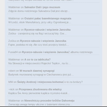
Waldemar
on
Salvador Dali i jego muzeum
Zdjęcie domu rodzinnego Salvadora Dali jest obcięt…
Waldemar
on
Ostatni pałac bawełnianego magnata
W Łodzi, obok Manufaktury, przy ulicy Ogrodowej je…
Waldemar
on
Rycerze-rabusie i więzienie Janosika
Zośka - zarejestruj się na flog i wrzucaj foty. Gw…
Zośka
on
Rycerze-rabusie i więzienie Janosika
Fajne, podoba mi się. Ale czy ktoś przejrzy kiedyś…
Fusia84
on
Rycerze-rabusie i więzienie Janosika
Z albumu rodzinnego.
Waldemar
on
A co to za tabliczka?
Na Słowacji w miejscowości Rajecké Teplice , na śc…
robert
on
W murach dawnej synagogi
Budynek murowanej synagogi w Ciechanowcu jest już…
MW
on
Święty Andrzej i miejscowa bohema
Co to za bzdury?
~nick
on
Przeprawa zbudowana dla władcy
Kaplica Św. Anny pierwotnie kaplica rzymsko-katoli…
Waldemar
on
Niewolniczy proceder królów Dahomeju
Zwracają uwagę lampy uliczne z bateriami słoneczny…