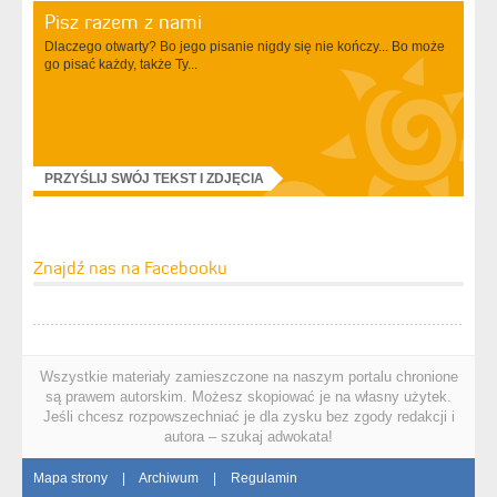
Pisz razem z nami
Dlaczego otwarty? Bo jego pisanie nigdy się nie kończy... Bo może
go pisać każdy, także Ty...
PRZYŚLIJ SWÓJ TEKST I ZDJĘCIA
Znajdź nas na Facebooku
Wszystkie materiały zamieszczone na naszym portalu chronione
są prawem autorskim. Możesz skopiować je na własny użytek.
Jeśli chcesz rozpowszechniać je dla zysku bez zgody redakcji i
autora – szukaj adwokata!
Mapa strony
|
Archiwum
|
Regulamin