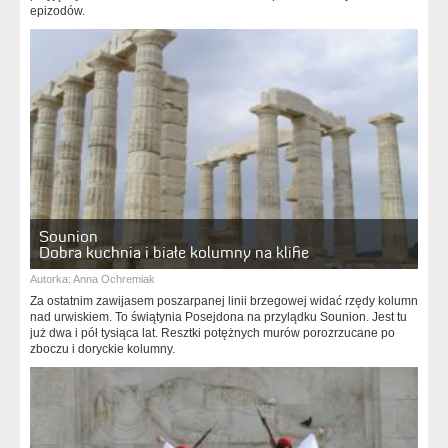
epizodów.
Sounion
Dobra kuchnia i białe kolumny na klifie
Autorka:
Anna Ochremiak
Za ostatnim zawijasem poszarpanej linii brzegowej widać rzędy kolumn
nad urwiskiem. To świątynia Posejdona na przylądku Sounion. Jest tu
już dwa i pół tysiąca lat. Resztki potężnych murów porozrzucane po
zboczu i doryckie kolumny.