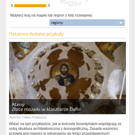
3
3
3
3
Wybierz kraj na mapie lub region z listy rozwijanej
regiony:
Ostatnio dodane artykuły
Ateny
Złote mozaiki w klasztorze Dafni
Autorka:
Halina Puławska
Widać na tym przykładzie, jak w kościele bizantyńskim współgrają ze
sobą struktura architektoniczna z ikonograficzną. Zasada ważności
przyjęta jest również w odniesieniu do treści przedstawionych