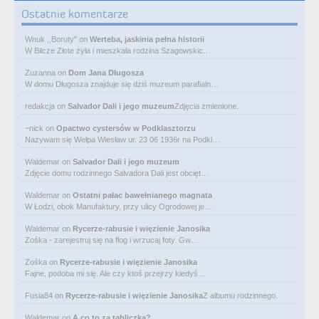
Ostatnie komentarze
Wnuk ,,Boruty"
on
Werteba, jaskinia pełna historii
W Bilcze Złote żyła i mieszkała rodzina Szagowskic…
Zuzanna
on
Dom Jana Długosza
W domu Długosza znajduje się dziś muzeum parafialn…
redakcja
on
Salvador Dali i jego muzeum
Zdjęcia zmienione.
~nick
on
Opactwo cystersów w Podklasztorzu
Nazywam się Wełpa Wiesław ur. 23 06 1936r na Podkl…
Waldemar
on
Salvador Dali i jego muzeum
Zdjęcie domu rodzinnego Salvadora Dali jest obcięt…
Waldemar
on
Ostatni pałac bawełnianego magnata
W Łodzi, obok Manufaktury, przy ulicy Ogrodowej je…
Waldemar
on
Rycerze-rabusie i więzienie Janosika
Zośka - zarejestruj się na flog i wrzucaj foty. Gw…
Zośka
on
Rycerze-rabusie i więzienie Janosika
Fajne, podoba mi się. Ale czy ktoś przejrzy kiedyś…
Fusia84
on
Rycerze-rabusie i więzienie Janosika
Z albumu rodzinnego.
Waldemar
on
A co to za tabliczka?