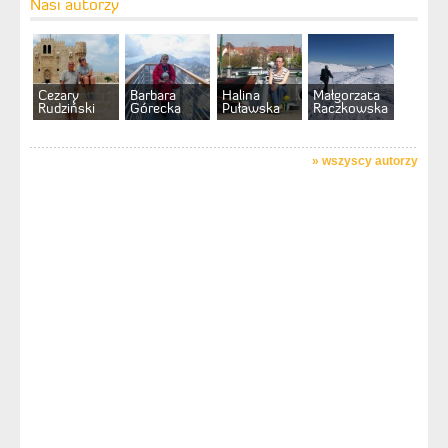
Nasi autorzy
Cezary
Barbara
Halina
Małgorzata
Rudziński
Górecka
Puławska
Raczkowska
»
wszyscy autorzy