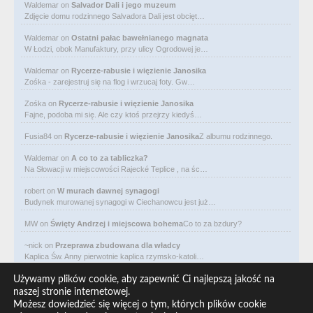
Waldemar
on
Salvador Dali i jego muzeum
Zdjęcie domu rodzinnego Salvadora Dali jest obcięt…
Waldemar
on
Ostatni pałac bawełnianego magnata
W Łodzi, obok Manufaktury, przy ulicy Ogrodowej je…
Waldemar
on
Rycerze-rabusie i więzienie Janosika
Zośka - zarejestruj się na flog i wrzucaj foty. Gw…
Zośka
on
Rycerze-rabusie i więzienie Janosika
Fajne, podoba mi się. Ale czy ktoś przejrzy kiedyś…
Fusia84
on
Rycerze-rabusie i więzienie Janosika
Z albumu rodzinnego.
Waldemar
on
A co to za tabliczka?
Na Słowacji w miejscowości Rajecké Teplice , na śc…
robert
on
W murach dawnej synagogi
Budynek murowanej synagogi w Ciechanowcu jest już…
MW
on
Święty Andrzej i miejscowa bohema
Co to za bzdury?
~nick
on
Przeprawa zbudowana dla władcy
Kaplica Św. Anny pierwotnie kaplica rzymsko-katoli…
Waldemar
on
Niewolniczy proceder królów Dahomeju
Używamy plików cookie, aby zapewnić Ci najlepszą jakość na
Zwracają uwagę lampy uliczne z bateriami słoneczny…
naszej stronie internetowej.
Możesz dowiedzieć się więcej o tym, których plików cookie
Waldemar
on
Adam Asnyk. Poeta z mojego miasta