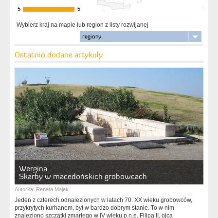
5
5
5
5
Wybierz kraj na mapie lub region z listy rozwijanej
regiony:
Ostatnio dodane artykuły
Wergina
Skarby w macedońskich grobowcach
Autorka:
Renata Majek
Jeden z czterech odnalezionych w latach 70. XX wieku grobowców,
przykrytych kurhanem, był w bardzo dobrym stanie. To w nim
znaleziono szczątki zmarłego w IV wieku p.n.e. Filipa II, ojca