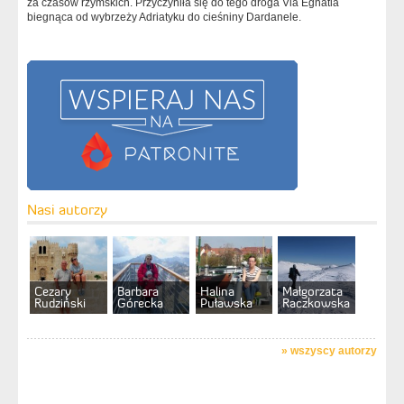
za czasów rzymskich. Przyczyniła się do tego droga Via Egnatia
biegnąca od wybrzeży Adriatyku do cieśniny Dardanele.
Nasi autorzy
Cezary
Barbara
Halina
Małgorzata
Rudziński
Górecka
Puławska
Raczkowska
»
wszyscy autorzy