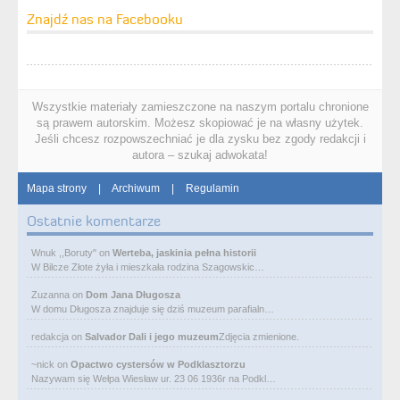
Znajdź nas na Facebooku
Wszystkie materiały zamieszczone na naszym portalu chronione
są prawem autorskim. Możesz skopiować je na własny użytek.
Jeśli chcesz rozpowszechniać je dla zysku bez zgody redakcji i
autora – szukaj adwokata!
Mapa strony
|
Archiwum
|
Regulamin
Ostatnie komentarze
Wnuk ,,Boruty"
on
Werteba, jaskinia pełna historii
W Bilcze Złote żyła i mieszkała rodzina Szagowskic…
Zuzanna
on
Dom Jana Długosza
W domu Długosza znajduje się dziś muzeum parafialn…
redakcja
on
Salvador Dali i jego muzeum
Zdjęcia zmienione.
~nick
on
Opactwo cystersów w Podklasztorzu
Nazywam się Wełpa Wiesław ur. 23 06 1936r na Podkl…