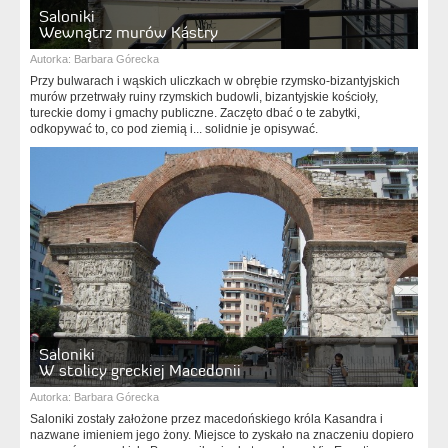
Saloniki
Wewnątrz murów Kástry
Autorka:
Barbara Górecka
Przy bulwarach i wąskich uliczkach w obrębie rzymsko-bizantyjskich
murów przetrwały ruiny rzymskich budowli, bizantyjskie kościoły,
tureckie domy i gmachy publiczne. Zaczęto dbać o te zabytki,
odkopywać to, co pod ziemią i... solidnie je opisywać.
Saloniki
W stolicy greckiej Macedonii
Autorka:
Barbara Górecka
Saloniki zostały założone przez macedońskiego króla Kasandra i
nazwane imieniem jego żony. Miejsce to zyskało na znaczeniu dopiero