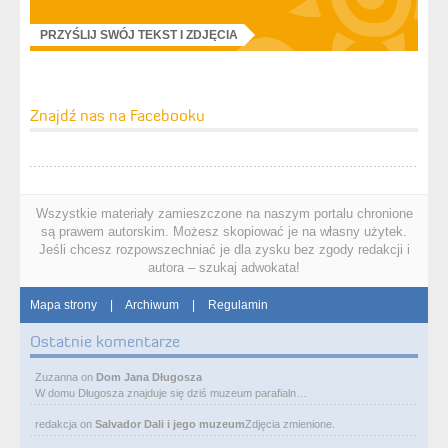
PRZYŚLIJ SWÓJ TEKST I ZDJĘCIA
Znajdź nas na Facebooku
Wszystkie materiały zamieszczone na naszym portalu chronione
są prawem autorskim. Możesz skopiować je na własny użytek.
Jeśli chcesz rozpowszechniać je dla zysku bez zgody redakcji i
autora – szukaj adwokata!
Mapa strony
|
Archiwum
|
Regulamin
Ostatnie komentarze
Zuzanna
on
Dom Jana Długosza
W domu Długosza znajduje się dziś muzeum parafialn…
redakcja
on
Salvador Dali i jego muzeum
Zdjęcia zmienione.