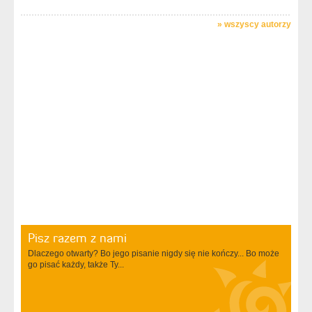
»
wszyscy autorzy
Pisz razem z nami
Dlaczego otwarty? Bo jego pisanie nigdy się nie kończy... Bo może
go pisać każdy, także Ty...