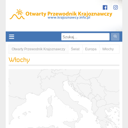
Otwarty Przewodnik Krajoznawczy
Świat
Europa
Włochy
Włochy
Trydent-Górna Adyga
Południowy Tyrol - Dolomity
Catinaccio