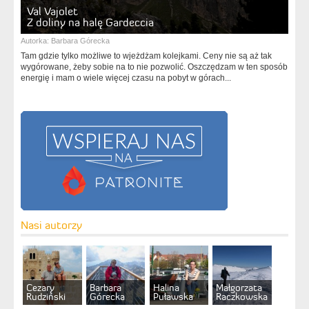
Val Vajolet
Z doliny na halę Gardeccia
Autorka:
Barbara Górecka
Tam gdzie tylko możliwe to wjeżdżam kolejkami. Ceny nie są aż tak
wygórowane, żeby sobie na to nie pozwolić. Oszczędzam w ten sposób
energię i mam o wiele więcej czasu na pobyt w górach...
Nasi autorzy
Cezary
Barbara
Halina
Małgorzata
Rudziński
Górecka
Puławska
Raczkowska