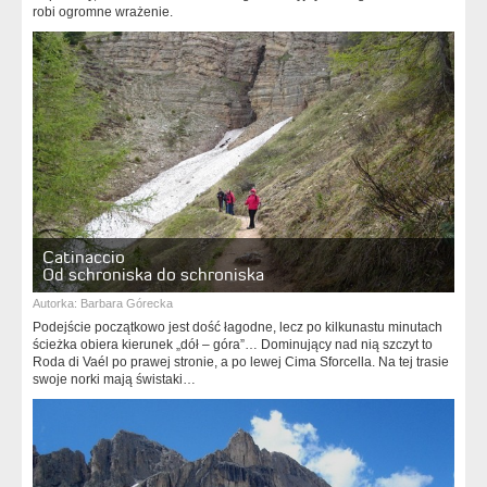
robi ogromne wrażenie.
Catinaccio
Od schroniska do schroniska
Autorka:
Barbara Górecka
Podejście początkowo jest dość łagodne, lecz po kilkunastu minutach
ścieżka obiera kierunek „dół – góra”… Dominujący nad nią szczyt to
Roda di Vaél po prawej stronie, a po lewej Cima Sforcella. Na tej trasie
swoje norki mają świstaki…