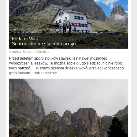
Roda di Vael
Schronisko na skalnym progu
Autorka:
Barbara Górecka
Przed bufetem sporo stolików i ławek, jest nawet możliwość
wypożyczenia leżaków. Tu można sobie długo siedzieć, nic nie robić i
tylko patrzeć… Ruszamy szeroką ścieżką wokół grzbietu kończącego
grań Masare… tak tu pięknie.