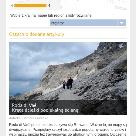
4
4
4
4
Wybierz kraj na mapie lub region z listy rozwijanej
regiony:
Ostatnio dodane artykuły
Roda di Vaél
Kręte ścieżki pod skalną ścianą
Autorka:
Barbara Górecka
Roda di Vaél po niemiecku nazywa się Rotwand. Ważne to, bo mapy są
dwujęzyczne. Przepiękny szczyt jest bardzo popularny wśród turystów i
wspinaczy, można też trawersować go atrakcyjnymi drogami. Otoczenie