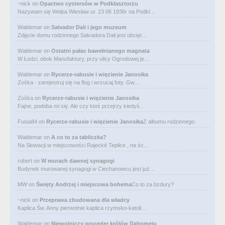
~nick
on
Opactwo cystersów w Podklasztorzu
Nazywam się Wełpa Wiesław ur. 23 06 1936r na Podkl…
Waldemar
on
Salvador Dali i jego muzeum
Zdjęcie domu rodzinnego Salvadora Dali jest obcięt…
Waldemar
on
Ostatni pałac bawełnianego magnata
W Łodzi, obok Manufaktury, przy ulicy Ogrodowej je…
Waldemar
on
Rycerze-rabusie i więzienie Janosika
Zośka - zarejestruj się na flog i wrzucaj foty. Gw…
Zośka
on
Rycerze-rabusie i więzienie Janosika
Fajne, podoba mi się. Ale czy ktoś przejrzy kiedyś…
Fusia84
on
Rycerze-rabusie i więzienie Janosika
Z albumu rodzinnego.
Waldemar
on
A co to za tabliczka?
Na Słowacji w miejscowości Rajecké Teplice , na śc…
robert
on
W murach dawnej synagogi
Budynek murowanej synagogi w Ciechanowcu jest już…
MW
on
Święty Andrzej i miejscowa bohema
Co to za bzdury?
~nick
on
Przeprawa zbudowana dla władcy
Kaplica Św. Anny pierwotnie kaplica rzymsko-katoli…
Waldemar
on
Niewolniczy proceder królów Dahomeju