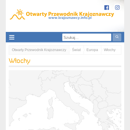
Otwarty Przewodnik Krajoznawczy
Świat
Europa
Włochy
Włochy
Trydent-Górna Adyga
Południowy Tyrol - Dolomity
Val Pusteria