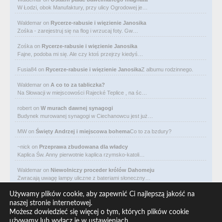
W Łodzi, obok Manufaktury, przy ulicy Ogrodowej je…
Waldemar
on
Rycerze-rabusie i więzienie Janosika
Zośka - zarejestruj się na flog i wrzucaj foty. Gw…
Zośka
on
Rycerze-rabusie i więzienie Janosika
Fajne, podoba mi się. Ale czy ktoś przejrzy kiedyś…
Fusia84
on
Rycerze-rabusie i więzienie Janosika
Z albumu rodzinnego.
Waldemar
on
A co to za tabliczka?
Na Słowacji w miejscowości Rajecké Teplice , na śc…
robert
on
W murach dawnej synagogi
Budynek murowanej synagogi w Ciechanowcu jest już…
MW
on
Święty Andrzej i miejscowa bohema
Co to za bzdury?
~nick
on
Przeprawa zbudowana dla władcy
Kaplica Św. Anny pierwotnie kaplica rzymsko-katoli…
Waldemar
on
Niewolniczy proceder królów Dahomeju
Zwracają uwagę lampy uliczne z bateriami słoneczny…
Waldemar
on
Adam Asnyk. Poeta z mojego miasta
Używamy plików cookie, aby zapewnić Ci najlepszą jakość na
CIEKAWOSTKA że pod banderą Malty pływa statek m/v…
naszej stronie internetowej.
Możesz dowiedzieć się więcej o tym, których plików cookie
Waldemar
on
Historia na Wawelskim Wzgórzu
używamy lub wyłącz je w
ustawieniach
.