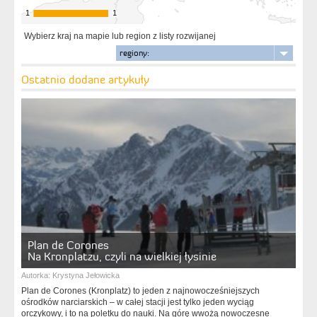
1
1
1
1
Wybierz kraj na mapie lub region z listy rozwijanej
regiony:
Ostatnio dodane artykuły
Plan de Corones
Na Kronplatzu, czyli na wielkiej łysinie
Autorka:
Krystyna Jełowicka
Plan de Corones (Kronplatz) to jeden z najnowocześniejszych
ośrodków narciarskich – w całej stacji jest tylko jeden wyciąg
orczykowy, i to na poletku do nauki. Na górę wwożą nowoczesne