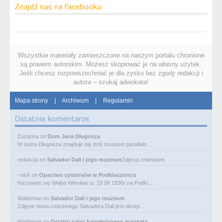
Znajdź nas na Facebooku
Wszystkie materiały zamieszczone na naszym portalu chronione
są prawem autorskim. Możesz skopiować je na własny użytek.
Jeśli chcesz rozpowszechniać je dla zysku bez zgody redakcji i
autora – szukaj adwokata!
Mapa strony
|
Archiwum
|
Regulamin
Ostatnie komentarze
Zuzanna
on
Dom Jana Długosza
W domu Długosza znajduje się dziś muzeum parafialn…
redakcja
on
Salvador Dali i jego muzeum
Zdjęcia zmienione.
~nick
on
Opactwo cystersów w Podklasztorzu
Nazywam się Wełpa Wiesław ur. 23 06 1936r na Podkl…
Waldemar
on
Salvador Dali i jego muzeum
Zdjęcie domu rodzinnego Salvadora Dali jest obcięt…
Waldemar
on
Ostatni pałac bawełnianego magnata