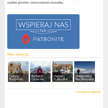
szybkie gondole i wieloosobowe krzesełka.
Nasi autorzy
Cezary
Barbara
Halina
Małgorzata
Rudziński
Górecka
Puławska
Raczkowska
»
wszyscy autorzy