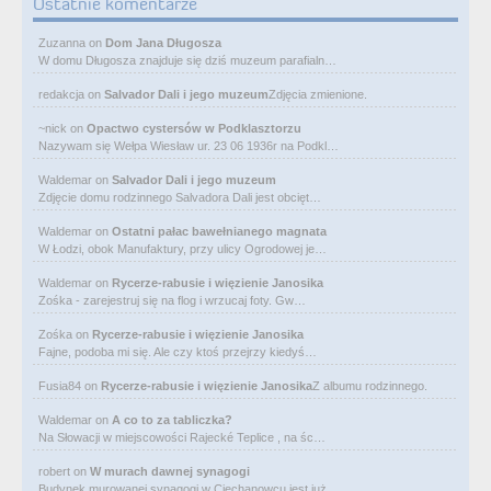
Ostatnie komentarze
Zuzanna
on
Dom Jana Długosza
W domu Długosza znajduje się dziś muzeum parafialn…
redakcja
on
Salvador Dali i jego muzeum
Zdjęcia zmienione.
~nick
on
Opactwo cystersów w Podklasztorzu
Nazywam się Wełpa Wiesław ur. 23 06 1936r na Podkl…
Waldemar
on
Salvador Dali i jego muzeum
Zdjęcie domu rodzinnego Salvadora Dali jest obcięt…
Waldemar
on
Ostatni pałac bawełnianego magnata
W Łodzi, obok Manufaktury, przy ulicy Ogrodowej je…
Waldemar
on
Rycerze-rabusie i więzienie Janosika
Zośka - zarejestruj się na flog i wrzucaj foty. Gw…
Zośka
on
Rycerze-rabusie i więzienie Janosika
Fajne, podoba mi się. Ale czy ktoś przejrzy kiedyś…
Fusia84
on
Rycerze-rabusie i więzienie Janosika
Z albumu rodzinnego.
Waldemar
on
A co to za tabliczka?
Na Słowacji w miejscowości Rajecké Teplice , na śc…
robert
on
W murach dawnej synagogi
Budynek murowanej synagogi w Ciechanowcu jest już…