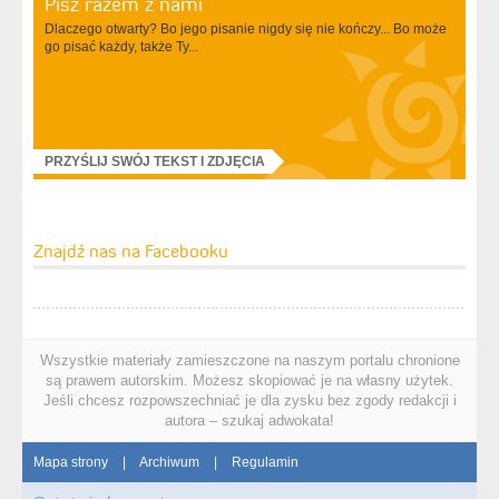
Pisz razem z nami
Dlaczego otwarty? Bo jego pisanie nigdy się nie kończy... Bo może
go pisać każdy, także Ty...
PRZYŚLIJ SWÓJ TEKST I ZDJĘCIA
Znajdź nas na Facebooku
Wszystkie materiały zamieszczone na naszym portalu chronione
są prawem autorskim. Możesz skopiować je na własny użytek.
Jeśli chcesz rozpowszechniać je dla zysku bez zgody redakcji i
autora – szukaj adwokata!
Mapa strony
|
Archiwum
|
Regulamin