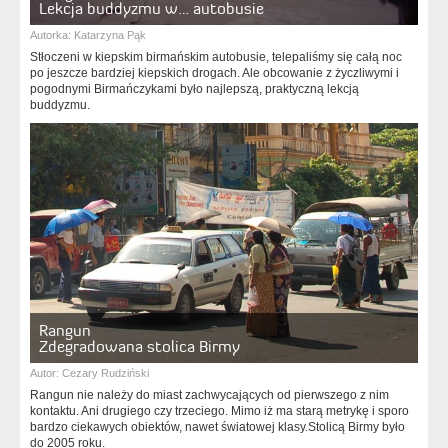
Lekcja buddyzmu w… autobusie
Autorka:
Katarzyna Pąk
Stłoczeni w kiepskim birmańskim autobusie, telepaliśmy się całą noc
po jeszcze bardziej kiepskich drogach. Ale obcowanie z życzliwymi i
pogodnymi Birmańczykami było najlepszą, praktyczną lekcją
buddyzmu.
Rangun
Zdegradowana stolica Birmy
Autor:
Cezary Rudziński
Rangun nie należy do miast zachwycających od pierwszego z nim
kontaktu. Ani drugiego czy trzeciego. Mimo iż ma starą metrykę i sporo
bardzo ciekawych obiektów, nawet światowej klasy.Stolicą Birmy było
do 2005 roku.