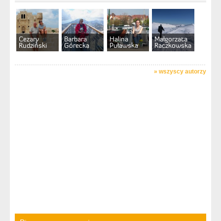
Cezary
Barbara
Halina
Małgorzata
Rudziński
Górecka
Puławska
Raczkowska
»
wszyscy autorzy