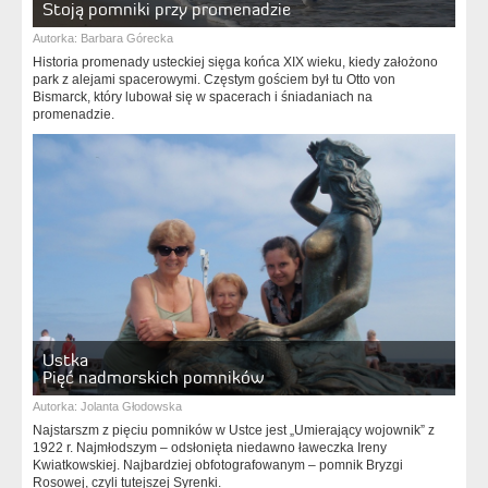
Stoją pomniki przy promenadzie
Autorka:
Barbara Górecka
Historia promenady usteckiej sięga końca XIX wieku, kiedy założono
park z alejami spacerowymi. Częstym gościem był tu Otto von
Bismarck, który lubował się w spacerach i śniadaniach na
promenadzie.
Ustka
Pięć nadmorskich pomników
Autorka:
Jolanta Głodowska
Najstarszm z pięciu pomników w Ustce jest „Umierający wojownik” z
1922 r. Najmłodszym – odsłonięta niedawno ławeczka Ireny
Kwiatkowskiej. Najbardziej obfotografowanym – pomnik Bryzgi
Rosowej, czyli tutejszej Syrenki.