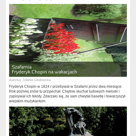
Szafarnia
Fryderyk Chopin na wakacjach
Autorka:
Jolanta Głodowska
Fryderyk Chopin w 1824 r przebywał w Szafarni przez dwa miesiące.
Rok później znów tu przyjechał. Chętnie słuchał ludowych melodii i
zapisywał ich teksty. Zdarzało się, że sam chwytał basetlę i towarzyszył
wiejskim muzykantom.