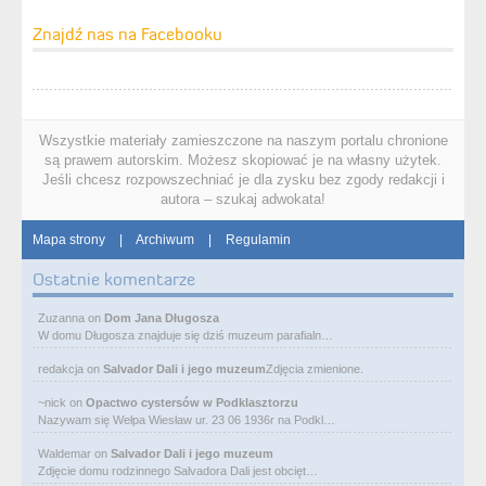
Znajdź nas na Facebooku
Wszystkie materiały zamieszczone na naszym portalu chronione
są prawem autorskim. Możesz skopiować je na własny użytek.
Jeśli chcesz rozpowszechniać je dla zysku bez zgody redakcji i
autora – szukaj adwokata!
Mapa strony
|
Archiwum
|
Regulamin
Ostatnie komentarze
Zuzanna
on
Dom Jana Długosza
W domu Długosza znajduje się dziś muzeum parafialn…
redakcja
on
Salvador Dali i jego muzeum
Zdjęcia zmienione.
~nick
on
Opactwo cystersów w Podklasztorzu
Nazywam się Wełpa Wiesław ur. 23 06 1936r na Podkl…
Waldemar
on
Salvador Dali i jego muzeum
Zdjęcie domu rodzinnego Salvadora Dali jest obcięt…