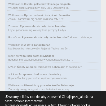
Waldemar
on
Ostatni pałac bawełnianego magnata
W Łodzi, obok Manufaktury, przy ulicy Ogrodowej je…
Waldemar
on
Rycerze-rabusie i więzienie Janosika
Zośka - zarejestruj się na flog i wrzucaj foty. Gw…
Zośka
on
Rycerze-rabusie i więzienie Janosika
Fajne, podoba mi się. Ale czy ktoś przejrzy kiedyś…
Fusia84
on
Rycerze-rabusie i więzienie Janosika
Z albumu rodzinnego.
Waldemar
on
A co to za tabliczka?
Na Słowacji w miejscowości Rajecké Teplice , na śc…
robert
on
W murach dawnej synagogi
Budynek murowanej synagogi w Ciechanowcu jest już…
MW
on
Święty Andrzej i miejscowa bohema
Co to za bzdury?
~nick
on
Przeprawa zbudowana dla władcy
Kaplica Św. Anny pierwotnie kaplica rzymsko-katoli…
Waldemar
on
Niewolniczy proceder królów Dahomeju
Zwracają uwagę lampy uliczne z bateriami słoneczny…
Waldemar
on
Adam Asnyk. Poeta z mojego miasta
Używamy plików cookie, aby zapewnić Ci najlepszą jakość na
CIEKAWOSTKA że pod banderą Malty pływa statek m/v…
naszej stronie internetowej.
Możesz dowiedzieć się więcej o tym, których plików cookie