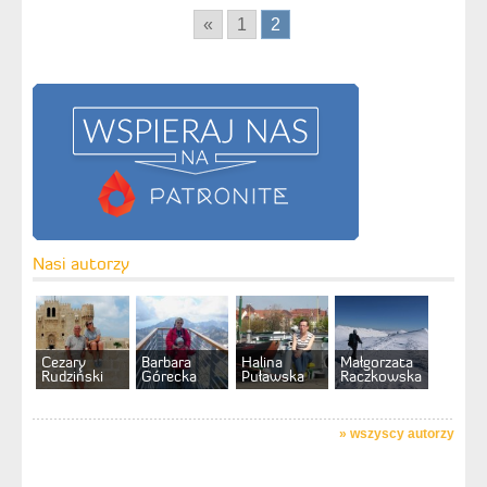
«
1
2
Nasi autorzy
Cezary
Barbara
Halina
Małgorzata
Rudziński
Górecka
Puławska
Raczkowska
»
wszyscy autorzy