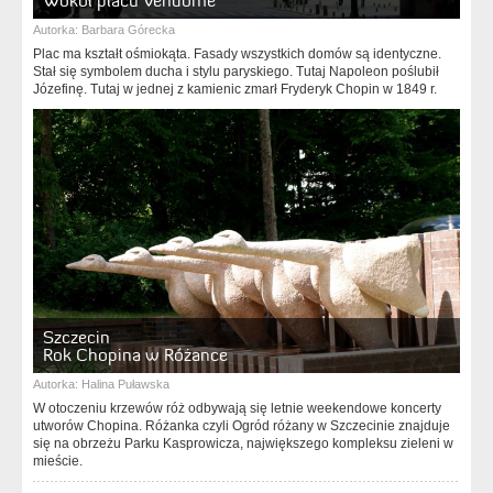
Wokół placu Vendome
Autorka:
Barbara Górecka
Plac ma kształt ośmiokąta. Fasady wszystkich domów są identyczne.
Stał się symbolem ducha i stylu paryskiego. Tutaj Napoleon poślubił
Józefinę. Tutaj w jednej z kamienic zmarł Fryderyk Chopin w 1849 r.
Szczecin
Rok Chopina w Różance
Autorka:
Halina Puławska
W otoczeniu krzewów róż odbywają się letnie weekendowe koncerty
utworów Chopina. Różanka czyli Ogród różany w Szczecinie znajduje
się na obrzeżu Parku Kasprowicza, największego kompleksu zieleni w
mieście.