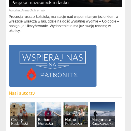
Pasja w mazowieckim lasku
Autorka:
Anna Ochremiak
Procesja rusza z kościoła, ma stacje nad wspomnianym jeziorkiem, a
wreszcie wkracza w las, gdzie na dość wydatnej wydmie – Golgocie –
następuje Ukrzyżowanie. Wydarzenie to ma już swoją renomę w
okolicy...
Nasi autorzy
Cezary
Barbara
Halina
Małgorzata
Rudziński
Górecka
Puławska
Raczkowska