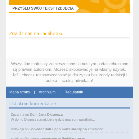
PRZYŚLIJ SWÓJ TEKST I ZDJĘCIA
Znajdź nas na Facebooku
Wszystkie materiały zamieszczone na naszym portalu chronione
są prawem autorskim. Możesz skopiować je na własny użytek.
Jeśli chcesz rozpowszechniać je dla zysku bez zgody redakcji i
autora – szukaj adwokata!
Mapa strony
|
Archiwum
|
Regulamin
Ostatnie komentarze
Zuzanna
on
Dom Jana Długosza
W domu Długosza znajduje się dziś muzeum parafialn…
redakcja
on
Salvador Dali i jego muzeum
Zdjęcia zmienione.
~nick
on
Opactwo cystersów w Podklasztorzu