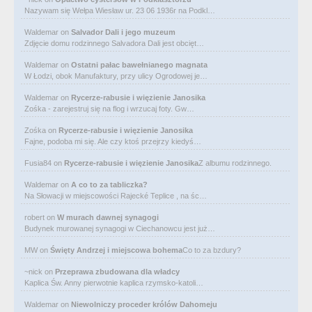
Nazywam się Wełpa Wiesław ur. 23 06 1936r na Podkl…
Waldemar
on
Salvador Dali i jego muzeum
Zdjęcie domu rodzinnego Salvadora Dali jest obcięt…
Waldemar
on
Ostatni pałac bawełnianego magnata
W Łodzi, obok Manufaktury, przy ulicy Ogrodowej je…
Waldemar
on
Rycerze-rabusie i więzienie Janosika
Zośka - zarejestruj się na flog i wrzucaj foty. Gw…
Zośka
on
Rycerze-rabusie i więzienie Janosika
Fajne, podoba mi się. Ale czy ktoś przejrzy kiedyś…
Fusia84
on
Rycerze-rabusie i więzienie Janosika
Z albumu rodzinnego.
Waldemar
on
A co to za tabliczka?
Na Słowacji w miejscowości Rajecké Teplice , na śc…
robert
on
W murach dawnej synagogi
Budynek murowanej synagogi w Ciechanowcu jest już…
MW
on
Święty Andrzej i miejscowa bohema
Co to za bzdury?
~nick
on
Przeprawa zbudowana dla władcy
Kaplica Św. Anny pierwotnie kaplica rzymsko-katoli…
Waldemar
on
Niewolniczy proceder królów Dahomeju