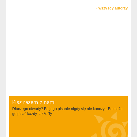
»
wszyscy autorzy
Pisz razem z nami
Dlaczego otwarty? Bo jego pisanie nigdy się nie kończy... Bo może
go pisać każdy, także Ty...