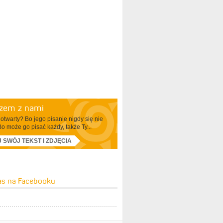
azem z nami
otwarty? Bo jego pisanie nigdy się nie
Bo może go pisać każdy, także Ty...
J SWÓJ TEKST I ZDJĘCIA
as na Facebooku