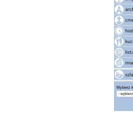
arc
cme
his
kuc
lis
mia
szla
Wybierz k