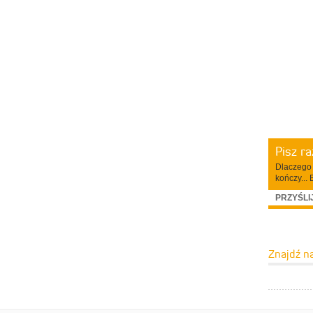
Pisz r
Dlaczego 
kończy... 
PRZYŚLI
Znajdź n