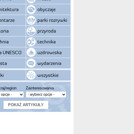
hitektura
obyczaje
ntarze
parki rozrywki
toria
przyroda
hnia
technika
ta UNESCO
uzdrowiska
sta
wydarzenia
ki
wszystkie
raj/region
Zainteresowania