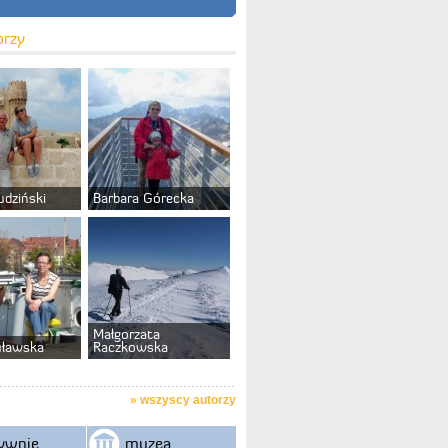
orzy
udziński
Barbara Górecka
Małgorzata
uławska
Raczkowska
»
wszyscy autorzy
ywnie
muzea