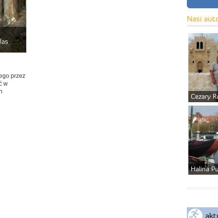
Nasi aut
las
nego przez
ć w
h
Cezary R
Halina P
akt