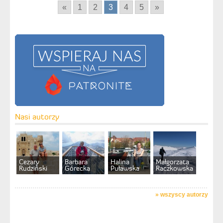
«
1
2
3
4
5
»
Nasi autorzy
Cezary
Barbara
Halina
Małgorzata
Rudziński
Górecka
Puławska
Raczkowska
»
wszyscy autorzy