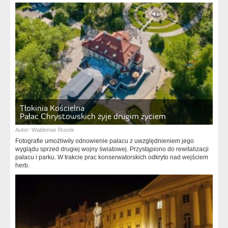
Tłokinia Kościelna
Pałac Chrystowskich żyje drugim życiem
Autor:
Waldemar Rusek
Fotografie umożliwiły odnowienie pałacu z uwzględnieniem jego
wyglądu sprzed drugiej wojny światowej. Przystąpiono do rewitalizacji
pałacu i parku. W trakcie prac konserwatorskich odkryto nad wejściem
herb.