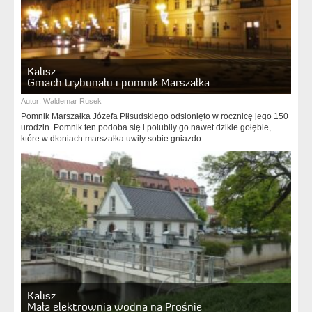
Kalisz
Gmach trybunału i pomnik Marszałka
Autor:
Waldemar Rusek
Pomnik Marszałka Józefa Piłsudskiego odsłonięto w rocznicę jego 150
urodzin. Pomnik ten podoba się i polubiły go nawet dzikie gołębie,
które w dłoniach marszałka uwiły sobie gniazdo...
Kalisz
Mała elektrownia wodna na Prośnie