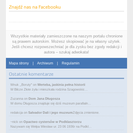
Znajdź nas na Facebooku
Wszystkie materiały zamieszczone na naszym portalu chronione
są prawem autorskim. Możesz skopiować je na własny użytek.
Jeśli chcesz rozpowszechniać je dla zysku bez zgody redakcji i
autora – szukaj adwokata!
Mapa strony
|
Archiwum
|
Regulamin
Ostatnie komentarze
Wnuk ,,Boruty"
on
Werteba, jaskinia pełna historii
W Bilcze Złote żyła i mieszkała rodzina Szagowskic…
Zuzanna
on
Dom Jana Długosza
W domu Długosza znajduje się dziś muzeum parafialn…
redakcja
on
Salvador Dali i jego muzeum
Zdjęcia zmienione.
~nick
on
Opactwo cystersów w Podklasztorzu
Nazywam się Wełpa Wiesław ur. 23 06 1936r na Podkl…