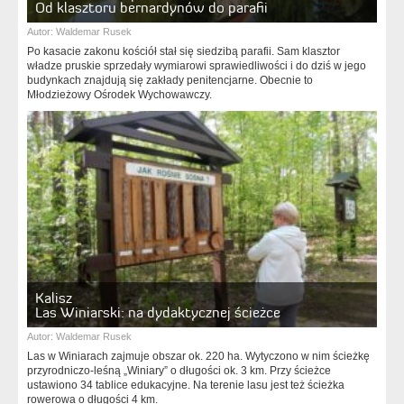
Od klasztoru bernardynów do parafii
Autor:
Waldemar Rusek
Po kasacie zakonu kościół stał się siedzibą parafii. Sam klasztor
władze pruskie sprzedały wymiarowi sprawiedliwości i do dziś w jego
budynkach znajdują się zakłady penitencjarne. Obecnie to
Młodzieżowy Ośrodek Wychowawczy.
Kalisz
Las Winiarski: na dydaktycznej ścieżce
Autor:
Waldemar Rusek
Las w Winiarach zajmuje obszar ok. 220 ha. Wytyczono w nim ścieżkę
przyrodniczo-leśną „Winiary” o długości ok. 3 km. Przy ścieżce
ustawiono 34 tablice edukacyjne. Na terenie lasu jest też ścieżka
rowerowa o długości 4 km.