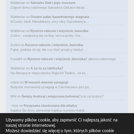
Waldemar
on
Salvador Dali i jego muzeum
Zdjęcie domu rodzinnego Salvadora Dali jest obcięt…
Waldemar
on
Ostatni pałac bawełnianego magnata
W Łodzi, obok Manufaktury, przy ulicy Ogrodowej je…
Waldemar
on
Rycerze-rabusie i więzienie Janosika
Zośka - zarejestruj się na flog i wrzucaj foty. Gw…
Zośka
on
Rycerze-rabusie i więzienie Janosika
Fajne, podoba mi się. Ale czy ktoś przejrzy kiedyś…
Fusia84
on
Rycerze-rabusie i więzienie Janosika
Z albumu rodzinnego.
Waldemar
on
A co to za tabliczka?
Na Słowacji w miejscowości Rajecké Teplice , na śc…
robert
on
W murach dawnej synagogi
Budynek murowanej synagogi w Ciechanowcu jest już…
MW
on
Święty Andrzej i miejscowa bohema
Co to za bzdury?
~nick
on
Przeprawa zbudowana dla władcy
Kaplica Św. Anny pierwotnie kaplica rzymsko-katoli…
Waldemar
on
Niewolniczy proceder królów Dahomeju
Używamy plików cookie, aby zapewnić Ci najlepszą jakość na
Zwracają uwagę lampy uliczne z bateriami słoneczny…
naszej stronie internetowej.
Możesz dowiedzieć się więcej o tym, których plików cookie
Waldemar
on
Adam Asnyk. Poeta z mojego miasta