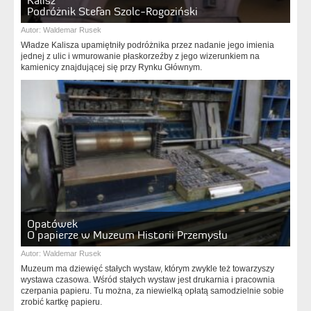
Kalisz
Podróżnik Stefan Szolc-Rogoziński
Autor:
Waldemar Rusek
Władze Kalisza upamiętniły podróżnika przez nadanie jego imienia
jednej z ulic i wmurowanie płaskorzeźby z jego wizerunkiem na
kamienicy znajdującej się przy Rynku Głównym.
Opatówek
O papierze w Muzeum Historii Przemysłu
Autor:
Waldemar Rusek
Muzeum ma dziewięć stałych wystaw, którym zwykle też towarzyszy
wystawa czasowa. Wśród stałych wystaw jest drukarnia i pracownia
czerpania papieru. Tu można, za niewielką opłatą samodzielnie sobie
zrobić kartkę papieru.