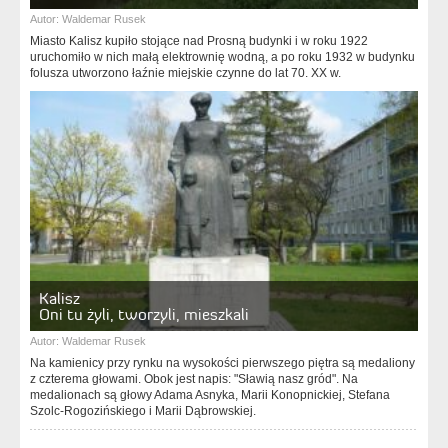
Autor:
Waldemar Rusek
Miasto Kalisz kupiło stojące nad Prosną budynki i w roku 1922
uruchomiło w nich małą elektrownię wodną, a po roku 1932 w budynku
folusza utworzono łaźnie miejskie czynne do lat 70. XX w.
Kalisz
Oni tu żyli, tworzyli, mieszkali
Autor:
Waldemar Rusek
Na kamienicy przy rynku na wysokości pierwszego piętra są medaliony
z czterema głowami. Obok jest napis: "Sławią nasz gród". Na
medalionach są głowy Adama Asnyka, Marii Konopnickiej, Stefana
Szolc-Rogozińskiego i Marii Dąbrowskiej.