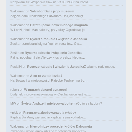
Nazywam się Wełpa Wiesław ur. 23 06 1936r na Podkl…
Waldemar
on
Salvador Dali i jego muzeum
Zdjęcie domu rodzinnego Salvadora Dali jest obcięt…
Waldemar
on
Ostatni pałac bawełnianego magnata
W Łodzi, obok Manufaktury, przy ulicy Ogrodowej je…
Waldemar
on
Rycerze-rabusie i więzienie Janosika
Zośka - zarejestruj się na flog i wrzucaj foty. Gw…
Zośka
on
Rycerze-rabusie i więzienie Janosika
Fajne, podoba mi się. Ale czy ktoś przejrzy kiedyś…
Fusia84
on
Rycerze-rabusie i więzienie Janosika
Z albumu rodzinnego.
Waldemar
on
A co to za tabliczka?
Na Słowacji w miejscowości Rajecké Teplice , na śc…
robert
on
W murach dawnej synagogi
Budynek murowanej synagogi w Ciechanowcu jest już…
MW
on
Święty Andrzej i miejscowa bohema
Co to za bzdury?
~nick
on
Przeprawa zbudowana dla władcy
Kaplica Św. Anny pierwotnie kaplica rzymsko-katoli…
Waldemar
on
Niewolniczy proceder królów Dahomeju
Zwracają uwagę lampy uliczne z bateriami słoneczny…