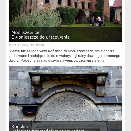
Modliszewice
Dwór jeszcze do uratowania
Autor:
Cezary Rudziński
Niemal tuż za rogatkami Końskich, w Modliszewicach, stoją dobrze
zachowane i nadające się do rewaloryzacji ruiny dawnego obronnego
dworu. Położone są nad dużym stawem, otoczonym zielenią.
Końskie