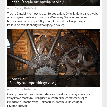
Bez tej fabryki nie byłoby stolicy
Autor:
Cezary Rudziński
Trochę żartobliwie mówi się tu, że bez zakładów w Maleńcu nie byłaby
ona w ogóle możliwa odbudowa Warszawy. Wytwarzano w nich
bowiem miesięcznie po 50 tys. łopat i szpadli, z których większość
trafiała do rąk ludzi odgruzowujących stolicę.
Koneckie
Skarby staropolskiego zagłębia
Autor:
Cezary Rudziński
Cieszy mnie fakt, że również stara architektura przemysłowa oraz
zabytkowe maszyny i urządzenia techniczne coraz częściej są
zwiedzane i poznawane. Także tu w Staropolskim Zagłębiu
Przemysłowym.