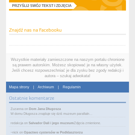
PRZYŚLIJ SWÓJ TEKST I ZDJĘCIA
Znajdź nas na Facebooku
Wszystkie materiały zamieszczone na naszym portalu chronione
są prawem autorskim. Możesz skopiować je na własny użytek.
Jeśli chcesz rozpowszechniać je dla zysku bez zgody redakcji i
autora – szukaj adwokata!
Mapa strony
|
Archiwum
|
Regulamin
Ostatnie komentarze
Zuzanna
on
Dom Jana Długosza
W domu Długosza znajduje się dziś muzeum parafialn…
redakcja
on
Salvador Dali i jego muzeum
Zdjęcia zmienione.
~nick
on
Opactwo cystersów w Podklasztorzu