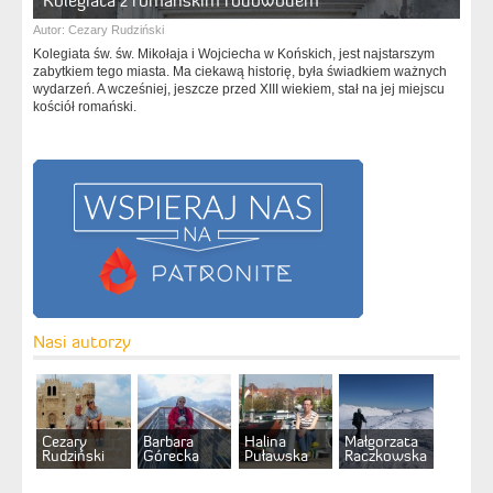
Kolegiata z romańskim rodowodem
Autor:
Cezary Rudziński
Kolegiata św. św. Mikołaja i Wojciecha w Końskich, jest najstarszym
zabytkiem tego miasta. Ma ciekawą historię, była świadkiem ważnych
wydarzeń. A wcześniej, jeszcze przed XIII wiekiem, stał na jej miejscu
kościół romański.
Nasi autorzy
Cezary
Barbara
Halina
Małgorzata
Rudziński
Górecka
Puławska
Raczkowska