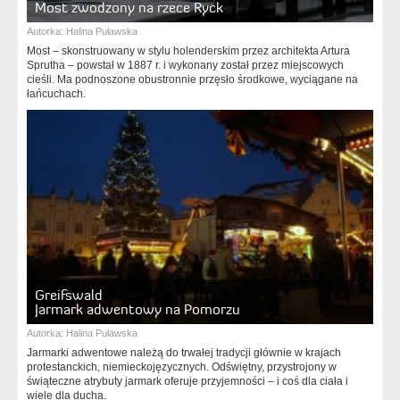
Most zwodzony na rzece Ryck
Autorka:
Halina Puławska
Most – skonstruowany w stylu holenderskim przez architekta Artura
Sprutha – powstał w 1887 r. i wykonany został przez miejscowych
cieśli. Ma podnoszone obustronnie przęsło środkowe, wyciągane na
łańcuchach.
Greifswald
Jarmark adwentowy na Pomorzu
Autorka:
Halina Puławska
Jarmarki adwentowe należą do trwałej tradycji głównie w krajach
protestanckich, niemieckojęzycznych. Odświętny, przystrojony w
świąteczne atrybuty jarmark oferuje przyjemności – i coś dla ciała i
wiele dla ducha.