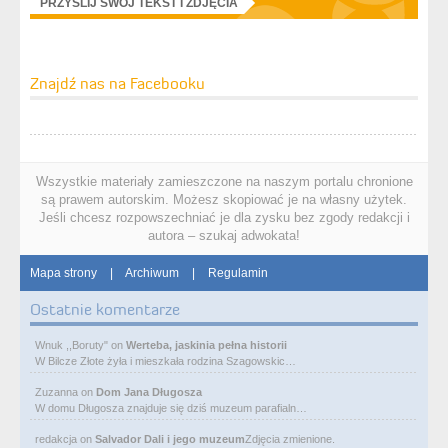
PRZYŚLIJ SWÓJ TEKST I ZDJĘCIA
Znajdź nas na Facebooku
Wszystkie materiały zamieszczone na naszym portalu chronione
są prawem autorskim. Możesz skopiować je na własny użytek.
Jeśli chcesz rozpowszechniać je dla zysku bez zgody redakcji i
autora – szukaj adwokata!
Mapa strony
|
Archiwum
|
Regulamin
Ostatnie komentarze
Wnuk ,,Boruty"
on
Werteba, jaskinia pełna historii
W Bilcze Złote żyła i mieszkała rodzina Szagowskic…
Zuzanna
on
Dom Jana Długosza
W domu Długosza znajduje się dziś muzeum parafialn…
redakcja
on
Salvador Dali i jego muzeum
Zdjęcia zmienione.