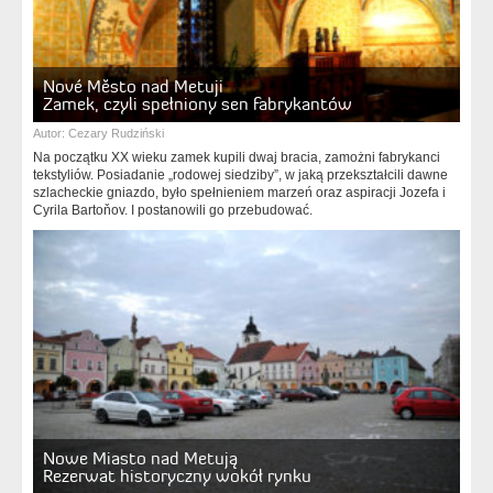
Nové Město nad Metuji
Zamek, czyli spełniony sen fabrykantów
Autor:
Cezary Rudziński
Na początku XX wieku zamek kupili dwaj bracia, zamożni fabrykanci
tekstyliów. Posiadanie „rodowej siedziby”, w jaką przekształcili dawne
szlacheckie gniazdo, było spełnieniem marzeń oraz aspiracji Jozefa i
Cyrila Bartoňov. I postanowili go przebudować.
Nowe Miasto nad Metują
Rezerwat historyczny wokół rynku