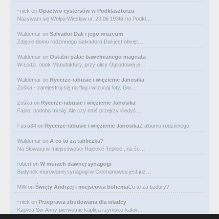
~nick
on
Opactwo cystersów w Podklasztorzu
Nazywam się Wełpa Wiesław ur. 23 06 1936r na Podkl…
Waldemar
on
Salvador Dali i jego muzeum
Zdjęcie domu rodzinnego Salvadora Dali jest obcięt…
Waldemar
on
Ostatni pałac bawełnianego magnata
W Łodzi, obok Manufaktury, przy ulicy Ogrodowej je…
Waldemar
on
Rycerze-rabusie i więzienie Janosika
Zośka - zarejestruj się na flog i wrzucaj foty. Gw…
Zośka
on
Rycerze-rabusie i więzienie Janosika
Fajne, podoba mi się. Ale czy ktoś przejrzy kiedyś…
Fusia84
on
Rycerze-rabusie i więzienie Janosika
Z albumu rodzinnego.
Waldemar
on
A co to za tabliczka?
Na Słowacji w miejscowości Rajecké Teplice , na śc…
robert
on
W murach dawnej synagogi
Budynek murowanej synagogi w Ciechanowcu jest już…
MW
on
Święty Andrzej i miejscowa bohema
Co to za bzdury?
~nick
on
Przeprawa zbudowana dla władcy
Kaplica Św. Anny pierwotnie kaplica rzymsko-katoli…