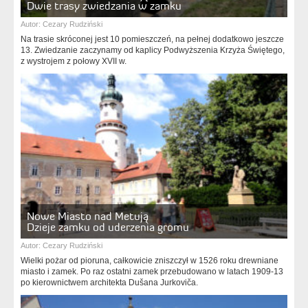
Dwie trasy zwiedzania w zamku
Autor:
Cezary Rudziński
Na trasie skróconej jest 10 pomieszczeń, na pełnej dodatkowo jeszcze
13. Zwiedzanie zaczynamy od kaplicy Podwyższenia Krzyża Świętego,
z wystrojem z połowy XVII w.
Nowe Miasto nad Metują
Dzieje zamku od uderzenia gromu
Autor:
Cezary Rudziński
Wielki pożar od pioruna, całkowicie zniszczył w 1526 roku drewniane
miasto i zamek. Po raz ostatni zamek przebudowano w latach 1909-13
po kierownictwem architekta Dušana Jurkoviča.