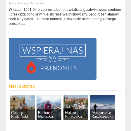
Autor:
Cezary Rudziński
W latach 1951-54 przeprowadzono rewitalizację zabytkowego centrum
i przekształcono je w miejski rezerwat historyczny. Jego rdzeń stanowi
podłużny rynek – Husovo námesti, o kształcie nieco nieregularnego
prostokąta.
Nasi autorzy
Cezary
Barbara
Halina
Małgorzata
Rudziński
Górecka
Puławska
Raczkowska