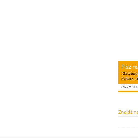
Pisz r
Dlaczego 
kończy... 
PRZYŚLI
Znajdź n