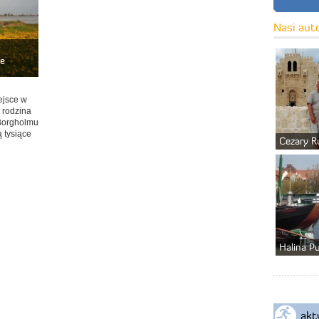
Nasi aut
ie
ejsce w
 rodzina
 Borgholmu
ą tysiące
Cezary R
Halina P
akt