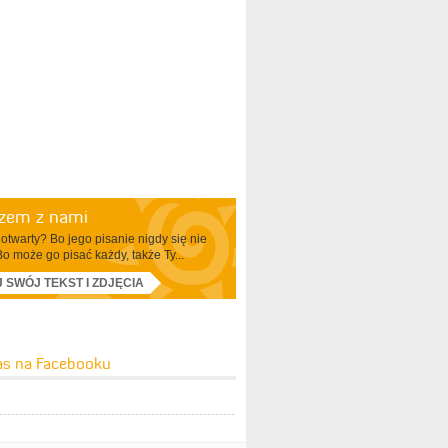
azem z nami
otwarty? Bo jego pisanie nigdy się nie
Bo może go pisać każdy, także Ty...
J SWÓJ TEKST I ZDJĘCIA
as na Facebooku