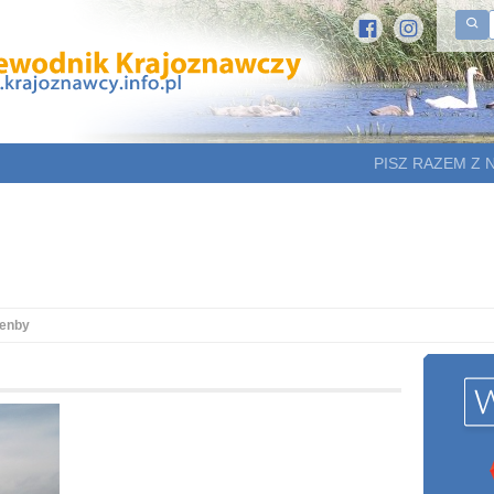
PISZ RAZEM Z 
tenby