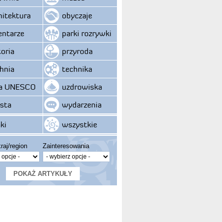
hitektura
obyczaje
ntarze
parki rozrywki
toria
przyroda
hnia
technika
ta UNESCO
uzdrowiska
sta
wydarzenia
ki
wszystkie
raj/region
Zainteresowania