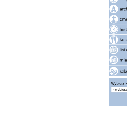
arc
cme
his
kuc
lis
mia
szla
Wybierz k