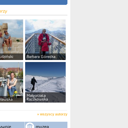
orzy
udziński
Barbara Górecka
Małgorzata
uławska
Raczkowska
»
wszyscy autorzy
ywnie
muzea