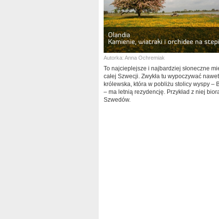
Olandia
Kamienie, wiatraki i orchidee na step
Autorka:
Anna Ochremiak
To najcieplejsze i najbardziej słoneczne mi
całej Szwecji. Zwykła tu wypoczywać nawet
królewska, która w pobliżu stolicy wyspy –
– ma letnią rezydencję. Przykład z niej bior
Szwedów.