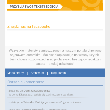
PRZYŚLIJ SWÓJ TEKST I ZDJĘCIA
Znajdź nas na Facebooku
Wszystkie materiały zamieszczone na naszym portalu chronione
są prawem autorskim. Możesz skopiować je na własny użytek.
Jeśli chcesz rozpowszechniać je dla zysku bez zgody redakcji i
autora – szukaj adwokata!
Mapa strony
|
Archiwum
|
Regulamin
Ostatnie komentarze
Zuzanna
on
Dom Jana Długosza
W domu Długosza znajduje się dziś muzeum parafialn…
redakcja
on
Salvador Dali i jego muzeum
Zdjęcia zmienione.
~nick
on
Opactwo cystersów w Podklasztorzu