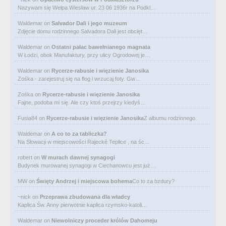
Nazywam się Wełpa Wiesław ur. 23 06 1936r na Podkl…
Waldemar
on
Salvador Dali i jego muzeum
Zdjęcie domu rodzinnego Salvadora Dali jest obcięt…
Waldemar
on
Ostatni pałac bawełnianego magnata
W Łodzi, obok Manufaktury, przy ulicy Ogrodowej je…
Waldemar
on
Rycerze-rabusie i więzienie Janosika
Zośka - zarejestruj się na flog i wrzucaj foty. Gw…
Zośka
on
Rycerze-rabusie i więzienie Janosika
Fajne, podoba mi się. Ale czy ktoś przejrzy kiedyś…
Fusia84
on
Rycerze-rabusie i więzienie Janosika
Z albumu rodzinnego.
Waldemar
on
A co to za tabliczka?
Na Słowacji w miejscowości Rajecké Teplice , na śc…
robert
on
W murach dawnej synagogi
Budynek murowanej synagogi w Ciechanowcu jest już…
MW
on
Święty Andrzej i miejscowa bohema
Co to za bzdury?
~nick
on
Przeprawa zbudowana dla władcy
Kaplica Św. Anny pierwotnie kaplica rzymsko-katoli…
Waldemar
on
Niewolniczy proceder królów Dahomeju