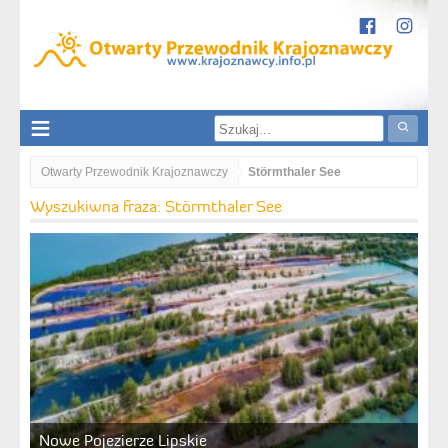
Otwarty Przewodnik Krajoznawczy
Störmthaler See
Wyszukiwna fraza: Störmthaler See
Nowe Pojezierze Lipskie