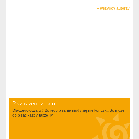
»
wszyscy autorzy
Pisz razem z nami
Dlaczego otwarty? Bo jego pisanie nigdy się nie kończy... Bo może
go pisać każdy, także Ty...