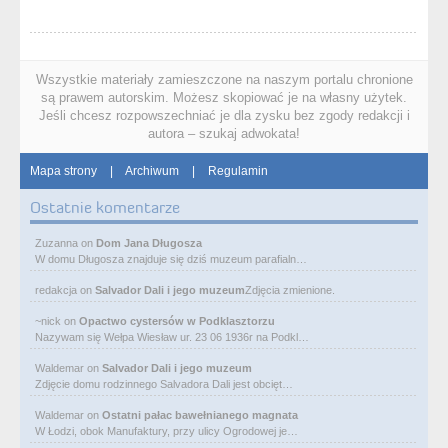
Wszystkie materiały zamieszczone na naszym portalu chronione
są prawem autorskim. Możesz skopiować je na własny użytek.
Jeśli chcesz rozpowszechniać je dla zysku bez zgody redakcji i
autora – szukaj adwokata!
Mapa strony
|
Archiwum
|
Regulamin
Ostatnie komentarze
Zuzanna
on
Dom Jana Długosza
W domu Długosza znajduje się dziś muzeum parafialn…
redakcja
on
Salvador Dali i jego muzeum
Zdjęcia zmienione.
~nick
on
Opactwo cystersów w Podklasztorzu
Nazywam się Wełpa Wiesław ur. 23 06 1936r na Podkl…
Waldemar
on
Salvador Dali i jego muzeum
Zdjęcie domu rodzinnego Salvadora Dali jest obcięt…
Waldemar
on
Ostatni pałac bawełnianego magnata
W Łodzi, obok Manufaktury, przy ulicy Ogrodowej je…