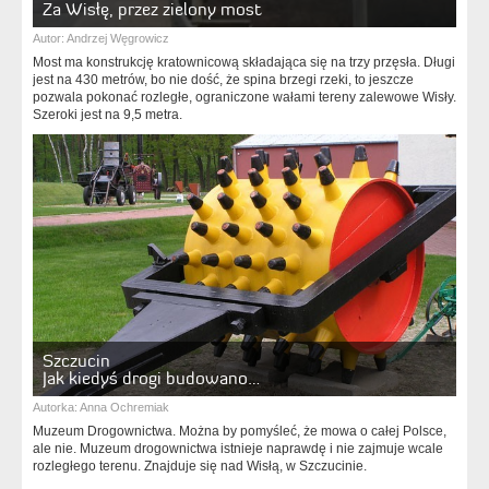
Za Wisłę, przez zielony most
Autor:
Andrzej Węgrowicz
Most ma konstrukcję kratownicową składająca się na trzy przęsła. Długi
jest na 430 metrów, bo nie dość, że spina brzegi rzeki, to jeszcze
pozwala pokonać rozległe, ograniczone wałami tereny zalewowe Wisły.
Szeroki jest na 9,5 metra.
Szczucin
Jak kiedyś drogi budowano…
Autorka:
Anna Ochremiak
Muzeum Drogownictwa. Można by pomyśleć, że mowa o całej Polsce,
ale nie. Muzeum drogownictwa istnieje naprawdę i nie zajmuje wcale
rozległego terenu. Znajduje się nad Wisłą, w Szczucinie.