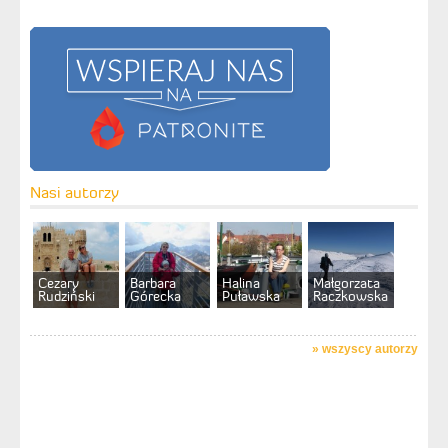
Nasi autorzy
Cezary
Barbara
Halina
Małgorzata
Rudziński
Górecka
Puławska
Raczkowska
»
wszyscy autorzy