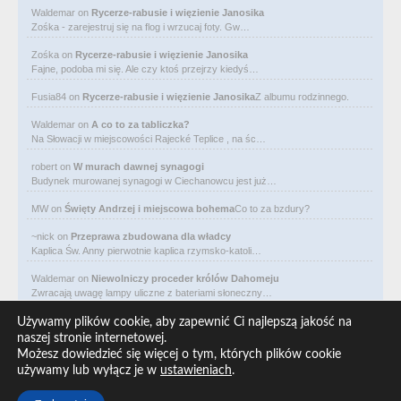
Waldemar
on
Rycerze-rabusie i więzienie Janosika
Zośka - zarejestruj się na flog i wrzucaj foty. Gw…
Zośka
on
Rycerze-rabusie i więzienie Janosika
Fajne, podoba mi się. Ale czy ktoś przejrzy kiedyś…
Fusia84
on
Rycerze-rabusie i więzienie Janosika
Z albumu rodzinnego.
Waldemar
on
A co to za tabliczka?
Na Słowacji w miejscowości Rajecké Teplice , na śc…
robert
on
W murach dawnej synagogi
Budynek murowanej synagogi w Ciechanowcu jest już…
MW
on
Święty Andrzej i miejscowa bohema
Co to za bzdury?
~nick
on
Przeprawa zbudowana dla władcy
Kaplica Św. Anny pierwotnie kaplica rzymsko-katoli…
Waldemar
on
Niewolniczy proceder królów Dahomeju
Zwracają uwagę lampy uliczne z bateriami słoneczny…
Waldemar
on
Adam Asnyk. Poeta z mojego miasta
Używamy plików cookie, aby zapewnić Ci najlepszą jakość na
CIEKAWOSTKA że pod banderą Malty pływa statek m/v…
naszej stronie internetowej.
Możesz dowiedzieć się więcej o tym, których plików cookie
Waldemar
on
Historia na Wawelskim Wzgórzu
używamy lub wyłącz je w
ustawieniach
.
Michał Bogoria Skotnicki (1775–1808). Portret Mich…