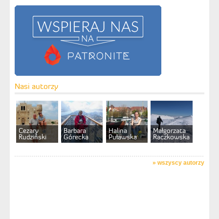
Nasi autorzy
Cezary
Barbara
Halina
Małgorzata
Rudziński
Górecka
Puławska
Raczkowska
»
wszyscy autorzy