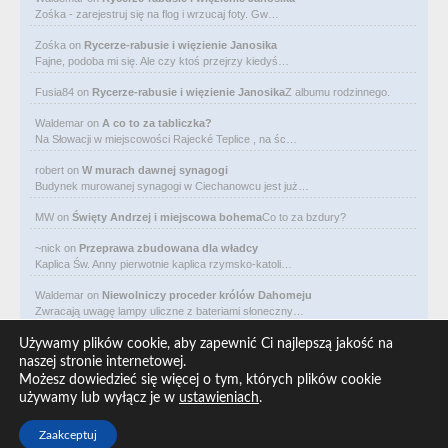
Zośka - zarejestruj się na flog i wrzucaj foty. Gw…
Zośka
on
Rycerze-rabusie i więzienie Janosika
Fajne, podoba mi się. Ale czy ktoś przejrzy kiedyś…
Fusia84
on
Rycerze-rabusie i więzienie Janosika
Z albumu rodzinnego.
Waldemar
on
A co to za tabliczka?
Na Słowacji w miejscowości Rajecké Teplice , na śc…
robert
on
W murach dawnej synagogi
Budynek murowanej synagogi w Ciechanowcu jest już…
MW
on
Święty Andrzej i miejscowa bohema
Co to za bzdury?
~nick
on
Przeprawa zbudowana dla władcy
Kaplica Św. Anny pierwotnie kaplica rzymsko-katoli…
Waldemar
on
Niewolniczy proceder królów Dahomeju
Zwracają uwagę lampy uliczne z bateriami słoneczny…
Waldemar
on
Adam Asnyk. Poeta z mojego miasta
Używamy plików cookie, aby zapewnić Ci najlepszą jakość na
CIEKAWOSTKA że pod banderą Malty pływa statek m/v…
naszej stronie internetowej.
Możesz dowiedzieć się więcej o tym, których plików cookie
Waldemar
on
Historia na Wawelskim Wzgórzu
używamy lub wyłącz je w
ustawieniach
.
Michał Bogoria Skotnicki (1775–1808). Portret Mich…
Zaakceptuj