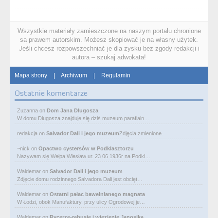
Wszystkie materiały zamieszczone na naszym portalu chronione
są prawem autorskim. Możesz skopiować je na własny użytek.
Jeśli chcesz rozpowszechniać je dla zysku bez zgody redakcji i
autora – szukaj adwokata!
Mapa strony
|
Archiwum
|
Regulamin
Ostatnie komentarze
Zuzanna
on
Dom Jana Długosza
W domu Długosza znajduje się dziś muzeum parafialn…
redakcja
on
Salvador Dali i jego muzeum
Zdjęcia zmienione.
~nick
on
Opactwo cystersów w Podklasztorzu
Nazywam się Wełpa Wiesław ur. 23 06 1936r na Podkl…
Waldemar
on
Salvador Dali i jego muzeum
Zdjęcie domu rodzinnego Salvadora Dali jest obcięt…
Waldemar
on
Ostatni pałac bawełnianego magnata
W Łodzi, obok Manufaktury, przy ulicy Ogrodowej je…
Waldemar
on
Rycerze-rabusie i więzienie Janosika