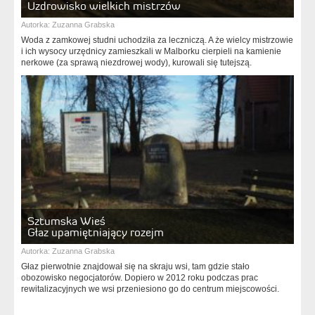
Uzdrowisko wielkich mistrzów
Autorka:
Zuzanna Grabska
Woda z zamkowej studni uchodziła za leczniczą. A że wielcy mistrzowie
i ich wysocy urzędnicy zamieszkali w Malborku cierpieli na kamienie
nerkowe (za sprawą niezdrowej wody), kurowali się tutejszą.
Sztumska Wieś
Głaz upamiętniający rozejm
Autorka:
Zuzanna Grabska
Głaz pierwotnie znajdował się na skraju wsi, tam gdzie stało
obozowisko negocjatorów. Dopiero w 2012 roku podczas prac
rewitalizacyjnych we wsi przeniesiono go do centrum miejscowości.