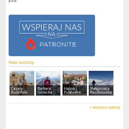
p.n.e.
Nasi autorzy
Cezary
Barbara
Halina
Małgorzata
Rudziński
Górecka
Puławska
Raczkowska
»
wszyscy autorzy