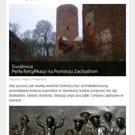
Swobnica
Perła fortyfikacji na Pomorzu Zachodnim
Autorka:
Halina Puławska
Aby poczuć jak wielką wartość historyczną i architektoniczną
przedstawia forteca joannitów w Swobnicy trzeba przyjrzeć mu się
dokładnie, obejść dookoła, śledząc jego początki i zmiany zapisane w
murach...