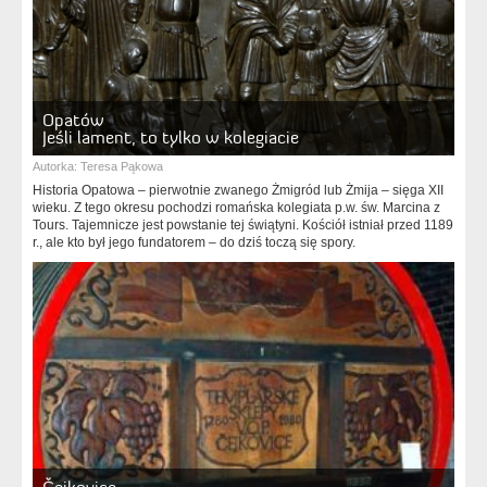
Opatów
Jeśli lament, to tylko w kolegiacie
Autorka:
Teresa Pąkowa
Historia Opatowa – pierwotnie zwanego Żmigród lub Żmija – sięga XII
wieku. Z tego okresu pochodzi romańska kolegiata p.w. św. Marcina z
Tours. Tajemnicze jest powstanie tej świątyni. Kościół istniał przed 1189
r., ale kto był jego fundatorem – do dziś toczą się spory.