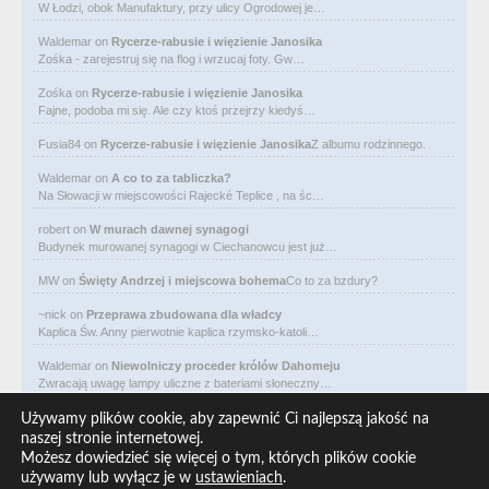
W Łodzi, obok Manufaktury, przy ulicy Ogrodowej je…
Waldemar
on
Rycerze-rabusie i więzienie Janosika
Zośka - zarejestruj się na flog i wrzucaj foty. Gw…
Zośka
on
Rycerze-rabusie i więzienie Janosika
Fajne, podoba mi się. Ale czy ktoś przejrzy kiedyś…
Fusia84
on
Rycerze-rabusie i więzienie Janosika
Z albumu rodzinnego.
Waldemar
on
A co to za tabliczka?
Na Słowacji w miejscowości Rajecké Teplice , na śc…
robert
on
W murach dawnej synagogi
Budynek murowanej synagogi w Ciechanowcu jest już…
MW
on
Święty Andrzej i miejscowa bohema
Co to za bzdury?
~nick
on
Przeprawa zbudowana dla władcy
Kaplica Św. Anny pierwotnie kaplica rzymsko-katoli…
Waldemar
on
Niewolniczy proceder królów Dahomeju
Zwracają uwagę lampy uliczne z bateriami słoneczny…
Waldemar
on
Adam Asnyk. Poeta z mojego miasta
Używamy plików cookie, aby zapewnić Ci najlepszą jakość na
CIEKAWOSTKA że pod banderą Malty pływa statek m/v…
naszej stronie internetowej.
Możesz dowiedzieć się więcej o tym, których plików cookie
Waldemar
on
Historia na Wawelskim Wzgórzu
używamy lub wyłącz je w
ustawieniach
.
Michał Bogoria Skotnicki (1775–1808). Portret Mich…