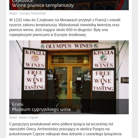
Čejkovice
Winne piwnice templariuszy
Autor:
Cezary Rudziński
W 1232 roku do Czejkowic na Morawach przybyli z Francji i osiedli
rycerze zakonu templariuszy. Wybudowali niewielką twierdzę oraz
piwnice winne, dziś mające około 600 m długości. Były one
największymi piwnicami w Europie środkowej.
Erimi
Muzeum cypryjskiego wina
Autor:
Adam Gąsior
Cypryjczycy produkowali wino półtora tysiąca lat wcześniej niż
starożytni Grecy. Archeolodzy pracujący w okolicy Pyrgos na
południowym Cyprze odkopali dwa dzbanki z czwartego tysiąclecia