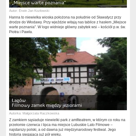
„Miejsce warte poznania”
Autor:
Erwin Jan Kozłowski
Hanna to niewielka wioska położona na południe od Sławatycz przy
drodze do Włodawy. Przy wjeździe witają nas tablice z hasłem „Miejsce
warte poznania”. W logo widnieje główny zabytek wsi – kościół p.w. św.
Piotra i Pawła.
Łagów
Filmowy zamek między jeziorami
Autorka:
Małgorzata Raczkowska
Z zamkiem sąsiaduje niewielki park z amfiteatrem, w którym co roku na
przełomie czerwca i lipca ma miejsce Lubuskie Lato Filmowe –
najstarszy polski, a od dawna już międzynarodowy festiwal. Jego
historia sięgająca już pół wieku.