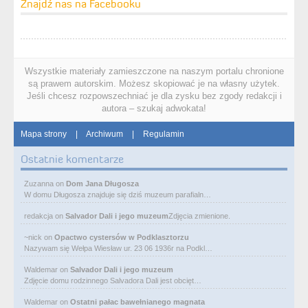
Znajdź nas na Facebooku
Wszystkie materiały zamieszczone na naszym portalu chronione
są prawem autorskim. Możesz skopiować je na własny użytek.
Jeśli chcesz rozpowszechniać je dla zysku bez zgody redakcji i
autora – szukaj adwokata!
Mapa strony
|
Archiwum
|
Regulamin
Ostatnie komentarze
Zuzanna
on
Dom Jana Długosza
W domu Długosza znajduje się dziś muzeum parafialn…
redakcja
on
Salvador Dali i jego muzeum
Zdjęcia zmienione.
~nick
on
Opactwo cystersów w Podklasztorzu
Nazywam się Wełpa Wiesław ur. 23 06 1936r na Podkl…
Waldemar
on
Salvador Dali i jego muzeum
Zdjęcie domu rodzinnego Salvadora Dali jest obcięt…
Waldemar
on
Ostatni pałac bawełnianego magnata