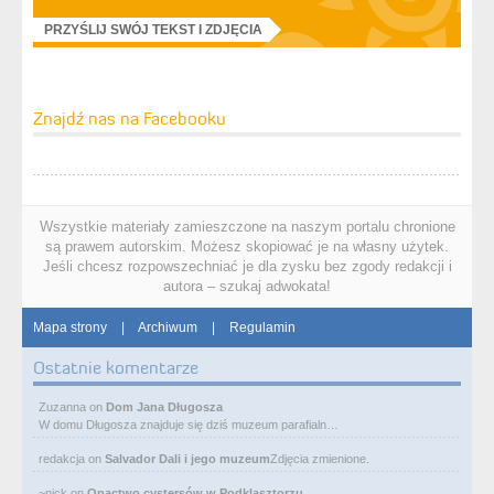
PRZYŚLIJ SWÓJ TEKST I ZDJĘCIA
Znajdź nas na Facebooku
Wszystkie materiały zamieszczone na naszym portalu chronione
są prawem autorskim. Możesz skopiować je na własny użytek.
Jeśli chcesz rozpowszechniać je dla zysku bez zgody redakcji i
autora – szukaj adwokata!
Mapa strony
|
Archiwum
|
Regulamin
Ostatnie komentarze
Zuzanna
on
Dom Jana Długosza
W domu Długosza znajduje się dziś muzeum parafialn…
redakcja
on
Salvador Dali i jego muzeum
Zdjęcia zmienione.
~nick
on
Opactwo cystersów w Podklasztorzu