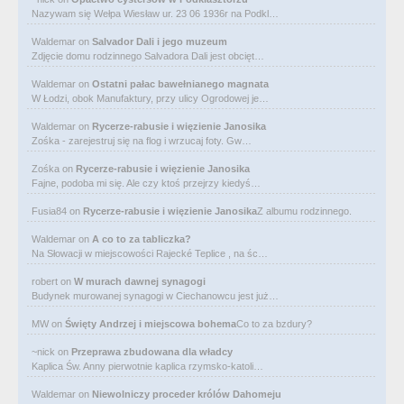
Nazywam się Wełpa Wiesław ur. 23 06 1936r na Podkl…
Waldemar
on
Salvador Dali i jego muzeum
Zdjęcie domu rodzinnego Salvadora Dali jest obcięt…
Waldemar
on
Ostatni pałac bawełnianego magnata
W Łodzi, obok Manufaktury, przy ulicy Ogrodowej je…
Waldemar
on
Rycerze-rabusie i więzienie Janosika
Zośka - zarejestruj się na flog i wrzucaj foty. Gw…
Zośka
on
Rycerze-rabusie i więzienie Janosika
Fajne, podoba mi się. Ale czy ktoś przejrzy kiedyś…
Fusia84
on
Rycerze-rabusie i więzienie Janosika
Z albumu rodzinnego.
Waldemar
on
A co to za tabliczka?
Na Słowacji w miejscowości Rajecké Teplice , na śc…
robert
on
W murach dawnej synagogi
Budynek murowanej synagogi w Ciechanowcu jest już…
MW
on
Święty Andrzej i miejscowa bohema
Co to za bzdury?
~nick
on
Przeprawa zbudowana dla władcy
Kaplica Św. Anny pierwotnie kaplica rzymsko-katoli…
Waldemar
on
Niewolniczy proceder królów Dahomeju