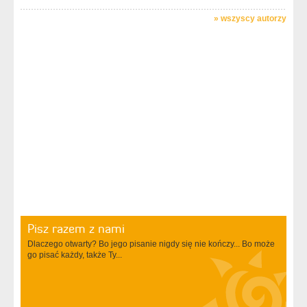
»
wszyscy autorzy
Pisz razem z nami
Dlaczego otwarty? Bo jego pisanie nigdy się nie kończy... Bo może
go pisać każdy, także Ty...