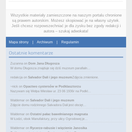
Wszystkie materiały zamieszczone na naszym portalu chronione
są prawem autorskim. Możesz skopiować je na własny użytek.
Jeśli chcesz rozpowszechniać je dla zysku bez zgody redakcji i
autora – szukaj adwokata!
Mapa strony
|
Archiwum
|
Regulamin
Ostatnie komentarze
Zuzanna
on
Dom Jana Długosza
W domu Długosza znajduje się dziś muzeum parafialn…
redakcja
on
Salvador Dali i jego muzeum
Zdjęcia zmienione.
~nick
on
Opactwo cystersów w Podklasztorzu
Nazywam się Wełpa Wiesław ur. 23 06 1936r na Podkl…
Waldemar
on
Salvador Dali i jego muzeum
Zdjęcie domu rodzinnego Salvadora Dali jest obcięt…
Waldemar
on
Ostatni pałac bawełnianego magnata
W Łodzi, obok Manufaktury, przy ulicy Ogrodowej je…
Waldemar
on
Rycerze-rabusie i więzienie Janosika