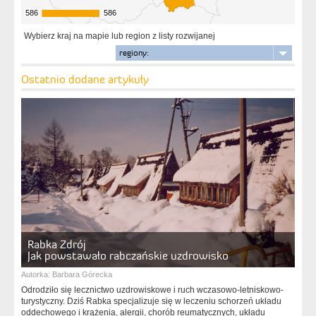
586
586
586
586
Wybierz kraj na mapie lub region z listy rozwijanej
regiony:
Ostatnio dodane artykuły
Rabka Zdrój
Jak powstawało rabczańskie uzdrowisko
Autorka:
Barbara Górecka
Odrodziło się lecznictwo uzdrowiskowe i ruch wczasowo-letniskowo-
turystyczny. Dziś Rabka specjalizuje się w leczeniu schorzeń układu
oddechowego i krążenia, alergii, chorób reumatycznych, układu