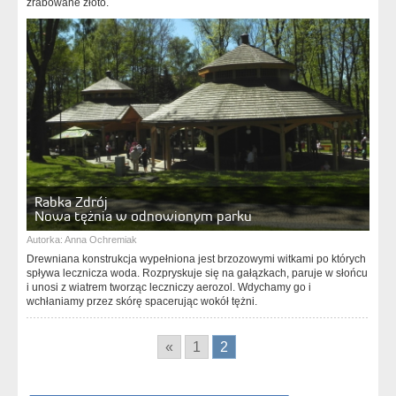
zrabowane złoto.
Rabka Zdrój
Nowa tężnia w odnowionym parku
Autorka:
Anna Ochremiak
Drewniana konstrukcja wypełniona jest brzozowymi witkami po których
spływa lecznicza woda. Rozpryskuje się na gałązkach, paruje w słońcu
i unosi z wiatrem tworząc leczniczy aerozol. Wdychamy go i
wchłaniamy przez skórę spacerując wokół tężni.
«
1
2