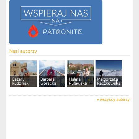
Nasi autorzy
Cezary
Barbara
Halina
Małgorzata
Rudziński
Górecka
Puławska
Raczkowska
»
wszyscy autorzy