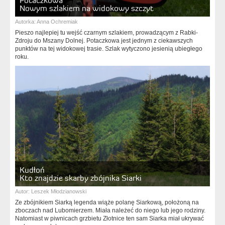
Potaczkowa
Nowym szlakiem na widokowy szczyt
Autorka:
Anna Ochremiak
Pieszo najlepiej tu wejść czarnym szlakiem, prowadzącym z Rabki-
Zdroju do Mszany Dolnej. Potaczkowa jest jednym z ciekawszych
punktów na tej widokowej trasie. Szlak wytyczono jesienią ubiegłego
roku.
Kudłoń
Kto znajdzie skarby zbójnika Siarki
Autor:
Leszek Młodzianowski
Ze zbójnikiem Siarką legenda wiąże polanę Siarkową, położoną na
zboczach nad Lubomie­rzem. Miała należeć do niego lub jego rodziny.
Natomiast w piwnicach grzbietu Złotnice ten sam Siarka miał ukrywać