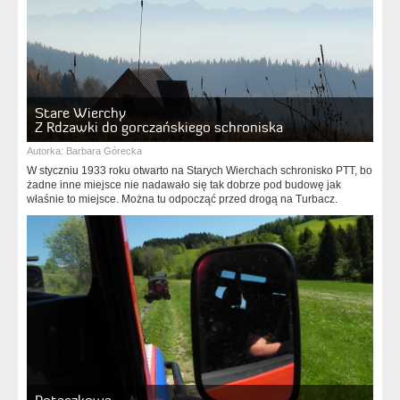
Stare Wierchy
Z Rdzawki do gorczańskiego schroniska
Autorka:
Barbara Górecka
W styczniu 1933 roku otwarto na Starych Wierchach schronisko PTT, bo
żadne inne miejsce nie nadawało się tak dobrze pod budowę jak
właśnie to miejsce. Można tu odpocząć przed drogą na Turbacz.