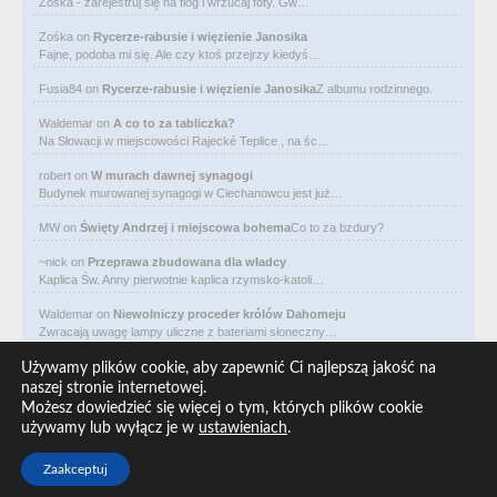
Zośka - zarejestruj się na flog i wrzucaj foty. Gw…
Zośka
on
Rycerze-rabusie i więzienie Janosika
Fajne, podoba mi się. Ale czy ktoś przejrzy kiedyś…
Fusia84
on
Rycerze-rabusie i więzienie Janosika
Z albumu rodzinnego.
Waldemar
on
A co to za tabliczka?
Na Słowacji w miejscowości Rajecké Teplice , na śc…
robert
on
W murach dawnej synagogi
Budynek murowanej synagogi w Ciechanowcu jest już…
MW
on
Święty Andrzej i miejscowa bohema
Co to za bzdury?
~nick
on
Przeprawa zbudowana dla władcy
Kaplica Św. Anny pierwotnie kaplica rzymsko-katoli…
Waldemar
on
Niewolniczy proceder królów Dahomeju
Zwracają uwagę lampy uliczne z bateriami słoneczny…
Waldemar
on
Adam Asnyk. Poeta z mojego miasta
Używamy plików cookie, aby zapewnić Ci najlepszą jakość na
CIEKAWOSTKA że pod banderą Malty pływa statek m/v…
naszej stronie internetowej.
Możesz dowiedzieć się więcej o tym, których plików cookie
Waldemar
on
Historia na Wawelskim Wzgórzu
używamy lub wyłącz je w
ustawieniach
.
Michał Bogoria Skotnicki (1775–1808). Portret Mich…
Zaakceptuj
Copyright © 2026 ARO redakcja, All rights reserved