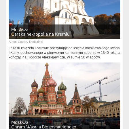
Moskwa
Carska nekropolia na Kremlu
Autor:
Cezary Rudziński
Leżą tu książęta i carowie poczynając od księcia moskiewskiego Iwana
I Kality, pochowanego w pierwszym kamiennym soborze w 1340 roku, a
kończąc na Fiodorze Aleksiejewiczu. W sumie 50 władców.
Moskwa
Chram Wasyla Błogosławionego