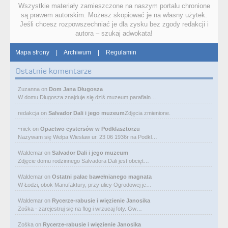
Wszystkie materiały zamieszczone na naszym portalu chronione
są prawem autorskim. Możesz skopiować je na własny użytek.
Jeśli chcesz rozpowszechniać je dla zysku bez zgody redakcji i
autora – szukaj adwokata!
Mapa strony
|
Archiwum
|
Regulamin
Ostatnie komentarze
Zuzanna
on
Dom Jana Długosza
W domu Długosza znajduje się dziś muzeum parafialn…
redakcja
on
Salvador Dali i jego muzeum
Zdjęcia zmienione.
~nick
on
Opactwo cystersów w Podklasztorzu
Nazywam się Wełpa Wiesław ur. 23 06 1936r na Podkl…
Waldemar
on
Salvador Dali i jego muzeum
Zdjęcie domu rodzinnego Salvadora Dali jest obcięt…
Waldemar
on
Ostatni pałac bawełnianego magnata
W Łodzi, obok Manufaktury, przy ulicy Ogrodowej je…
Waldemar
on
Rycerze-rabusie i więzienie Janosika
Zośka - zarejestruj się na flog i wrzucaj foty. Gw…
Zośka
on
Rycerze-rabusie i więzienie Janosika