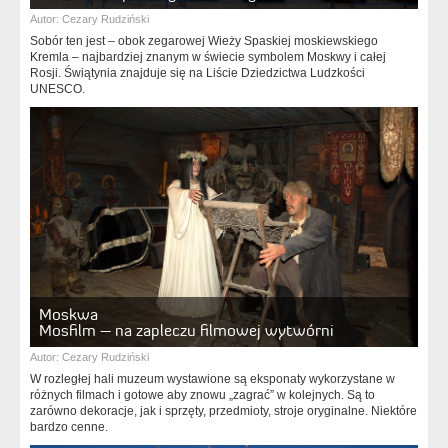
Autor:
Cezary Rudziński
Sobór ten jest – obok zegarowej Wieży Spaskiej moskiewskiego
Kremla – najbardziej znanym w świecie symbolem Moskwy i całej
Rosji. Świątynia znajduje się na Liście Dziedzictwa Ludzkości
UNESCO.
Moskwa
Mosfilm – na zapleczu filmowej wytwórni
Autor:
Cezary Rudziński
W rozległej hali muzeum wystawione są eksponaty wykorzystane w
różnych filmach i gotowe aby znowu „zagrać” w kolejnych. Są to
zarówno dekoracje, jak i sprzęty, przedmioty, stroje oryginalne. Niektóre
bardzo cenne.