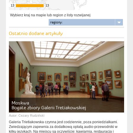
13
13
13
13
Wybierz kraj na mapie lub region z listy rozwijanej
regiony:
Ostatnio dodane artykuły
Moskwa
Bogate zbiory Galerii Tretiakowskiej
Autor:
Cezary Rudziński
Galeria Trietiakowska czynna jest codziennie, poza poniedziałkami.
Zwiedzającym zapewnia za dodatkową opłatą audio-przewodniki w
kilku językach. Na miejscu są oczywiście: kawiarnia, restauracja i