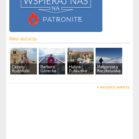
Nasi autorzy
Cezary
Barbara
Halina
Małgorzata
Rudziński
Górecka
Puławska
Raczkowska
»
wszyscy autorzy