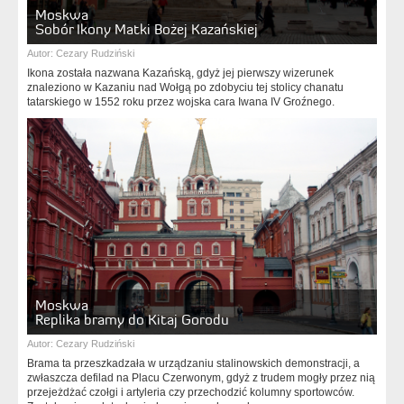
Moskwa
Sobór Ikony Matki Bożej Kazańskiej
Autor:
Cezary Rudziński
Ikona została nazwana Kazańską, gdyż jej pierwszy wizerunek
znaleziono w Kazaniu nad Wołgą po zdobyciu tej stolicy chanatu
tatarskiego w 1552 roku przez wojska cara Iwana IV Groźnego.
Moskwa
Replika bramy do Kitaj Gorodu
Autor:
Cezary Rudziński
Brama ta przeszkadzała w urządzaniu stalinowskich demonstracji, a
zwłaszcza defilad na Placu Czerwonym, gdyż z trudem mogły przez nią
przejeżdżać czołgi i artyleria czy przechodzić kolumny sportowców.