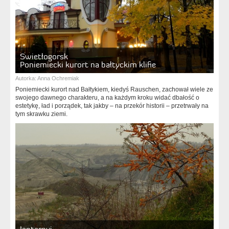
Swietłogorsk
Poniemiecki kurort na bałtyckim klifie
Autorka:
Anna Ochremiak
Poniemiecki kurort nad Bałtykiem, kiedyś Rauschen, zachował wiele ze
swojego dawnego charakteru, a na każdym kroku widać dbałość o
estetykę, ład i porządek, tak jakby – na przekór historii – przetrwały na
tym skrawku ziemi.