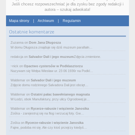
Jeśli chcesz rozpowszechniać je dla zysku bez zgody redakcji i
autora – szukaj adwokata!
Mapa strony
|
Archiwum
|
Regulamin
Ostatnie komentarze
Zuzanna
on
Dom Jana Długosza
W domu Długosza znajduje się dziś muzeum parafialn…
redakcja
on
Salvador Dali i jego muzeum
Zdjęcia zmienione.
~nick
on
Opactwo cystersów w Podklasztorzu
Nazywam się Wełpa Wiesław ur. 23 06 1936r na Podkl…
Waldemar
on
Salvador Dali i jego muzeum
Zdjęcie domu rodzinnego Salvadora Dali jest obcięt…
Waldemar
on
Ostatni pałac bawełnianego magnata
W Łodzi, obok Manufaktury, przy ulicy Ogrodowej je…
Waldemar
on
Rycerze-rabusie i więzienie Janosika
Zośka - zarejestruj się na flog i wrzucaj foty. Gw…
Zośka
on
Rycerze-rabusie i więzienie Janosika
Fajne, podoba mi się. Ale czy ktoś przejrzy kiedyś…