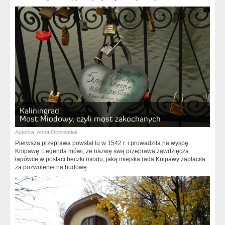
Kaliningrad
Most Miodowy, czyli most zakochanych
Autorka:
Anna Ochremiak
Pierwsza przeprawa powstał tu w 1542 r. i prowadziła na wyspę
Knipawę. Legenda mówi, że nazwę swą przeprawa zawdzięcza
łapówce w postaci beczki miodu, jaką miejska rada Knipawy zapłaciła
za pozwolenie na budowę....