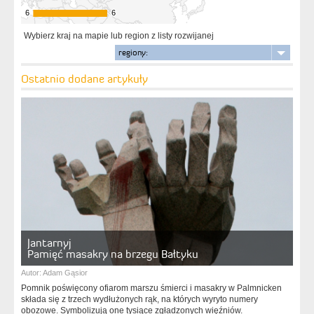
6
6
6
6
Wybierz kraj na mapie lub region z listy rozwijanej
regiony:
Ostatnio dodane artykuły
Jantarnyj
Pamięć masakry na brzegu Bałtyku
Autor:
Adam Gąsior
Pomnik poświęcony ofiarom marszu śmierci i masakry w Palmnicken
składa się z trzech wydłużonych rąk, na których wyryto numery
obozowe. Symbolizują one tysiące zgładzonych więźniów.