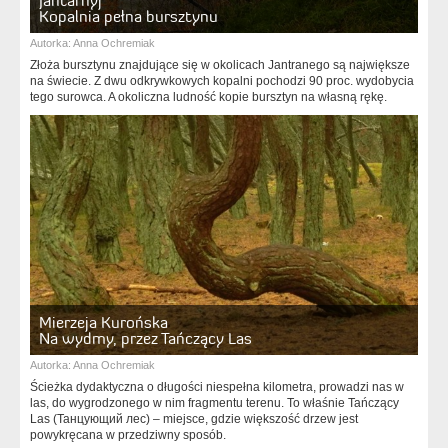
Jantarnyj
Kopalnia pełna bursztynu
Autorka:
Anna Ochremiak
Złoża bursztynu znajdujące się w okolicach Jantranego są największe
na świecie. Z dwu odkrywkowych kopalni pochodzi 90 proc. wydobycia
tego surowca. A okoliczna ludność kopie bursztyn na własną rękę.
Mierzeja Kurońska
Na wydmy, przez Tańczący Las
Autorka:
Anna Ochremiak
Ścieżka dydaktyczna o długości niespełna kilometra, prowadzi nas w
las, do wygrodzonego w nim fragmentu terenu. To właśnie Tańczący
Las (Танцующий лес) – miejsce, gdzie większość drzew jest
powykręcana w przedziwny sposób.