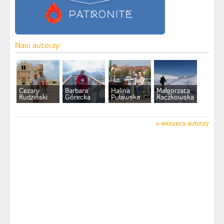
Nasi autorzy
Cezary
Barbara
Halina
Małgorzata
Rudziński
Górecka
Puławska
Raczkowska
»
wszyscy autorzy