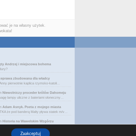
wać je na własny użytek.
wokata!
ęty Andrzej i miejscowa bohema
dury?
zeprawa zbudowana dla władcy
 Anny pierwotnie kaplica rzymsko-katoli…
n
Niewolniczy proceder królów Dahomeju
agę lampy uliczne z bateriami słoneczny…
n
Adam Asnyk. Poeta z mojego miasta
A że pod banderą Malty pływa statek m/v…
n
Historia na Wawelskim Wzgórzu
ria Skotnicki (1775–1808). Portret Mich…
Zaakceptuj