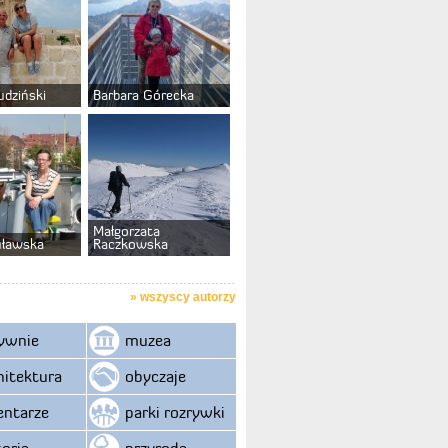
udziński
Barbara Górecka
Małgorzata
uławska
Raczkowska
»
wszyscy autorzy
ywnie
muzea
hitektura
obyczaje
ntarze
parki rozrywki
toria
przyroda