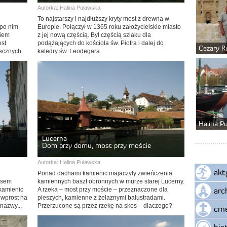
Autorka:
Halina Puławska
To najstarszy i najdłuższy kryty most z drewna w
 po nim
Europie. Połączył w 1365 roku założycielskie miasto
kiem
z jej nową częścią. Był częścią szlaku dla
est
podążających do kościoła św. Piotra i dalej do
Cezary R
iecznych
katedry św. Leodegara.
nym i –
Halina P
Lucerna
Dom przy domu, most przy moście
Autorka:
Halina Puławska
akt
Ponad dachami kamienic majaczyły zwieńczenia
osem
kamiennych baszt obronnych w murze starej Lucerny.
arc
kamienic
A rzeka – most przy moście – przeznaczone dla
 wprost na
pieszych, kamienne z żelaznymi balustradami.
nazwy...
Przerzucone są przez rzekę na skos – dlaczego?
cme
his