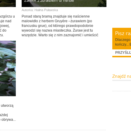
Zamek z żurawiem w herbie
Autorka:
Halina Puławska
wzgórzu u
Ponad starą bramą znajduje się naścienne
uje nad
malowidło z herbem Gruyère –żurawiem (po
ejowej,
francusku grue), od którego prawdopodobnie
ć do
wywodzi się nazwa miasteczka. Żuraw jest tu
Pisz r
zu.
wszędzie. Warto się z nim zaznajomić i umieścić
Dlaczego 
Gruyère w planie turystycznych wrażeń.
kończy... 
PRZYŚLI
Znajdź n
i utworzą
e
ażdej
ę obrywa...