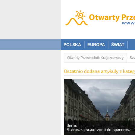
POLSKA
EUROPA
ŚWIAT
Otwarty Przewodnik Krajoznawczy
Szw
Ostatnio dodane artykuły z katego
Berno
Starówka stworzona do spacerów