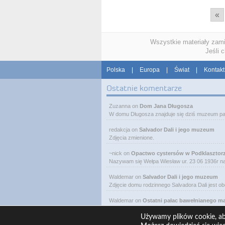
«
Wszystkie materiały zam
Jeśli 
Polska
|
Europa
|
Świat
|
Kontakt
Ostatnie komentarze
Zuzanna
on
Dom Jana Długosza
W domu Długosza znajduje się dziś muzeum pa
redakcja
on
Salvador Dali i jego muzeum
Zdjęcia zmienione.
~nick
on
Opactwo cystersów w Podklasztor
Nazywam się Wełpa Wiesław ur. 23 06 1936r 
Waldemar
on
Salvador Dali i jego muzeum
Zdjęcie domu rodzinnego Salvadora Dali jest o
Waldemar
on
Ostatni pałac bawełnianego m
W Łodzi, obok Manufaktury, przy ulicy Ogrodo
Używamy plików cookie, aby