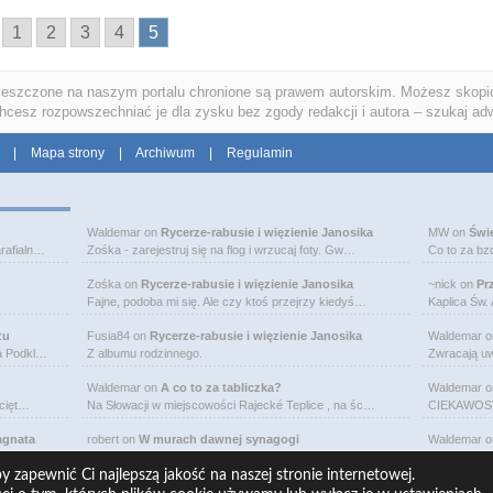
1
2
3
4
5
ieszczone na naszym portalu chronione są prawem autorskim. Możesz skopio
chcesz rozpowszechniać je dla zysku bez zgody redakcji i autora – szukaj ad
|
Mapa strony
|
Archiwum
|
Regulamin
Waldemar
on
Rycerze-rabusie i więzienie Janosika
MW
on
Świ
rafialn…
Zośka - zarejestruj się na flog i wrzucaj foty. Gw…
Co to za bz
Zośka
on
Rycerze-rabusie i więzienie Janosika
~nick
on
Pr
Fajne, podoba mi się. Ale czy ktoś przejrzy kiedyś…
Kaplica Św.
zu
Fusia84
on
Rycerze-rabusie i więzienie Janosika
Waldemar
o
na Podkl…
Z albumu rodzinnego.
Zwracają uw
Waldemar
on
A co to za tabliczka?
Waldemar
o
bcięt…
Na Słowacji w miejscowości Rajecké Teplice , na śc…
CIEKAWOSTK
agnata
robert
on
W murach dawnej synagogi
Waldemar
o
wej je…
Budynek murowanej synagogi w Ciechanowcu jest już…
Michał Bogo
 zapewnić Ci najlepszą jakość na naszej stronie internetowej.