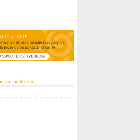
azem z nami
otwarty? Bo jego pisanie nigdy się nie
Bo może go pisać każdy, także Ty...
J SWÓJ TEKST I ZDJĘCIA
as na Facebooku