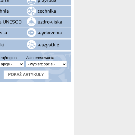
hnia
technika
ta UNESCO
uzdrowiska
sta
wydarzenia
ki
wszystkie
raj/region
Zainteresowania