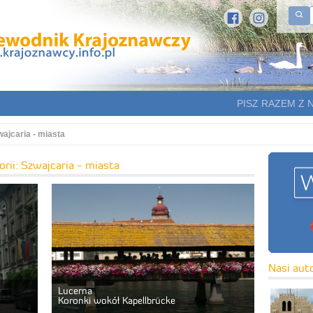
PISZ RAZEM Z 
ajcaria - miasta
rii: Szwajcaria - miasta
Nasi aut
Lucerna
Koronki wokół Kapellbrücke