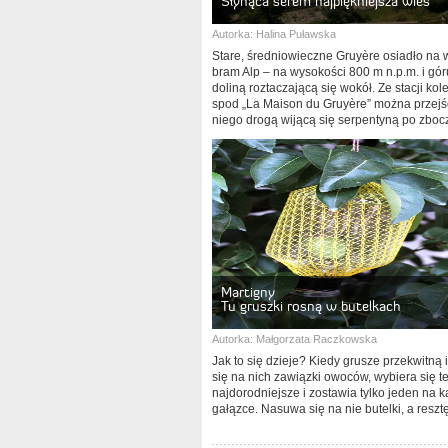
Słynąca serem najpiękniejsza wieś
Autorka:
Halina Puławska
Stare, średniowieczne Gruyère osiadło na 
bram Alp – na wysokości 800 m n.p.m. i gór
doliną roztaczającą się wokół. Ze stacji kol
spod „La Maison du Gruyère” można przejś
niego drogą wijącą się serpentyną po zboc
Martigny
Tu gruszki rosną w butelkach
Autorka:
Małgorzata Raczkowska
Jak to się dzieje? Kiedy grusze przekwitną 
się na nich zawiązki owoców, wybiera się t
najdorodniejsze i zostawia tylko jeden na k
gałązce. Nasuwa się na nie butelki, a reszt