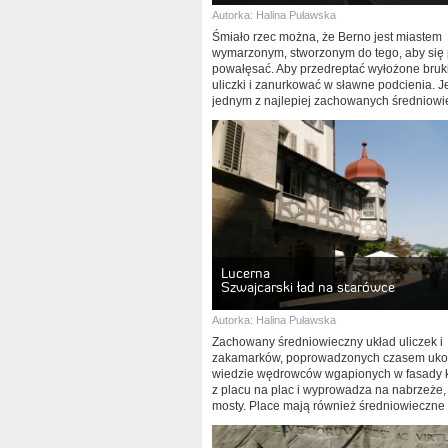
Autorka:
Halina Puławska
Śmiało rzec można, że Berno jest miastem
wymarzonym, stworzonym do tego, aby się
powałęsać. Aby przedreptać wyłożone bru
uliczki i zanurkować w sławne podcienia. J
jednym z najlepiej zachowanych średniow
zespołów zabytkowych – zwartym, harmonij
dużym.
Lucerna
Szwajcarski ład na starówce
Autorka:
Halina Puławska
Zachowany średniowieczny układ uliczek i
zakamarków, poprowadzonych czasem uk
wiedzie wędrowców wgapionych w fasady 
z placu na plac i wyprowadza na nabrzeże,
mosty. Place mają również średniowieczne 