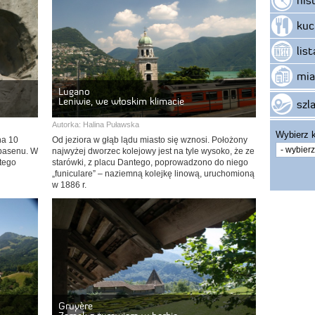
kuc
lis
mia
Lugano
Leniwie, we włoskim klimacie
szla
Autorka:
Halina Puławska
Wybierz k
na 10
Od jeziora w głąb lądu miasto się wznosi. Położony
basenu. W
najwyżej dworzec kolejowy jest na tyle wysoko, że ze
itego
starówki, z placu Dantego, poprowadzono do niego
„funiculare” – naziemną kolejkę linową, uruchomioną
w 1886 r.
Gruyère