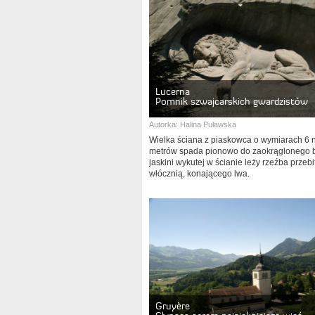
Lucerna
Pomnik szwajcarskich gwardzistów
Autorka:
Halina Puławska
Wielka ściana z piaskowca o wymiarach 6 
metrów spada pionowo do zaokrąglonego 
jaskini wykutej w ścianie leży rzeźba przeb
włócznią, konającego lwa.
Gruyère