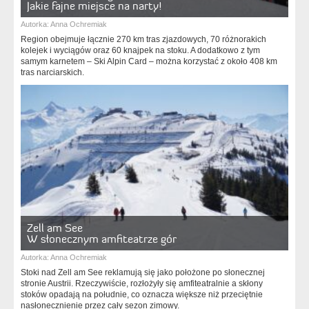
Jakie fajne miejsce na narty!
Autorka:
Anna Ochremiak
Region obejmuje łącznie 270 km tras zjazdowych, 70 różnorakich
kolejek i wyciągów oraz 60 knajpek na stoku. A dodatkowo z tym
samym karnetem – Ski Alpin Card – można korzystać z około 408 km
tras narciarskich.
Zell am See
W słonecznym amfiteatrze gór
Autorka:
Anna Ochremiak
Stoki nad Zell am See reklamują się jako położone po słonecznej
stronie Austrii. Rzeczywiście, rozłożyły się amfiteatralnie a skłony
stoków opadają na południe, co oznacza większe niż przeciętnie
nasłonecznienie przez cały sezon zimowy.