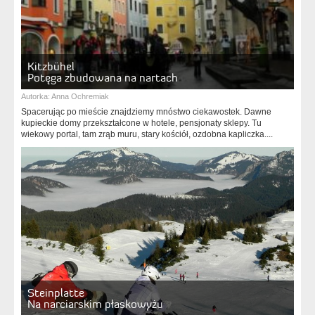
Kitzbühel
Potęga zbudowana na nartach
Autorka:
Anna Ochremiak
Spacerując po mieście znajdziemy mnóstwo ciekawostek. Dawne
kupieckie domy przekształcone w hotele, pensjonaty sklepy. Tu
wiekowy portal, tam zrąb muru, stary kościół, ozdobna kapliczka....
Steinplatte
Na narciarskim płaskowyżu