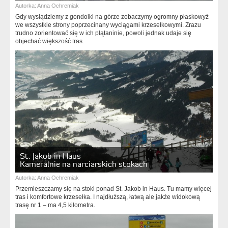
Autorka:
Anna Ochremiak
Gdy wysiądziemy z gondolki na górze zobaczymy ogromny płaskowyż
we wszystkie strony poprzecinany wyciągami krzesełkowymi. Zrazu
trudno zorientować się w ich plątaninie, powoli jednak udaje się
objechać większość tras.
St. Jakob in Haus
Kameralnie na narciarskich stokach
Autorka:
Anna Ochremiak
Przemieszczamy się na stoki ponad St. Jakob in Haus. Tu mamy więcej
tras i komfortowe krzesełka. I najdłuższą, łatwą ale jakże widokową
trasę nr 1 – ma 4,5 kilometra.