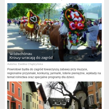
Wildschönau
Krowy wracają do zagród
Autorka:
Ewelina Chądzyńska
Powrotowi bydła do zagród towarzyszą zabawy przy muzyce,
regionalne przysmaki, konkursy, jarmarki, loterie pieniężne, wykłady na
temat rolnictwa oraz specjalne programy dla dzieci.