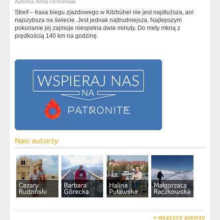
Autorka:
Anna Ochremiak
Streif – trasa biegu zjazdowego w Kitzbühel nie jest najdłuższa, ani
najszybsza na świecie. Jest jednak najtrudniejsza. Najlepszym
pokonanie jej zajmuje niespełna dwie minuty. Do mety mkną z
prędkością 140 km na godzinę.
Nasi autorzy
Cezary
Barbara
Halina
Małgorzata
Rudziński
Górecka
Puławska
Raczkowska
»
wszyscy autorzy