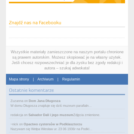
Znajdź nas na Facebooku
Wszystkie materiały zamieszczone na naszym portalu chronione
są prawem autorskim. Możesz skopiować je na własny użytek.
Jeśli chcesz rozpowszechniać je dla zysku bez zgody redakcji i
autora – szukaj adwokata!
Mapa strony
|
Archiwum
|
Regulamin
Ostatnie komentarze
Zuzanna
on
Dom Jana Długosza
W domu Długosza znajduje się dziś muzeum parafialn…
redakcja
on
Salvador Dali i jego muzeum
Zdjęcia zmienione.
~nick
on
Opactwo cystersów w Podklasztorzu
Nazywam się Wełpa Wiesław ur. 23 06 1936r na Podkl…