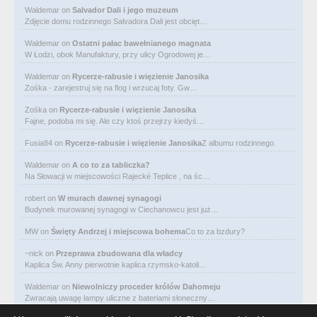
Waldemar
on
Salvador Dali i jego muzeum
Zdjęcie domu rodzinnego Salvadora Dali jest obcięt…
Waldemar
on
Ostatni pałac bawełnianego magnata
W Łodzi, obok Manufaktury, przy ulicy Ogrodowej je…
Waldemar
on
Rycerze-rabusie i więzienie Janosika
Zośka - zarejestruj się na flog i wrzucaj foty. Gw…
Zośka
on
Rycerze-rabusie i więzienie Janosika
Fajne, podoba mi się. Ale czy ktoś przejrzy kiedyś…
Fusia84
on
Rycerze-rabusie i więzienie Janosika
Z albumu rodzinnego.
Waldemar
on
A co to za tabliczka?
Na Słowacji w miejscowości Rajecké Teplice , na śc…
robert
on
W murach dawnej synagogi
Budynek murowanej synagogi w Ciechanowcu jest już…
MW
on
Święty Andrzej i miejscowa bohema
Co to za bzdury?
~nick
on
Przeprawa zbudowana dla władcy
Kaplica Św. Anny pierwotnie kaplica rzymsko-katoli…
Waldemar
on
Niewolniczy proceder królów Dahomeju
Zwracają uwagę lampy uliczne z bateriami słoneczny…