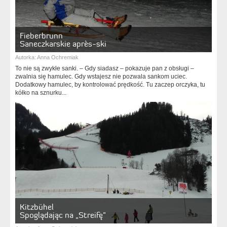
Fieberbrunn
Saneczkarskie après-ski
Autorka:
Anna Ochremiak
To nie są zwykłe sanki. – Gdy siadasz – pokazuje pan z obsługi –
zwalnia się hamulec. Gdy wstajesz nie pozwala sankom uciec.
Dodatkowy hamulec, by kontrolować prędkość. Tu zaczep orczyka, tu
kółko na sznurku...
Kitzbühel
Spoglądając na „Streifę”