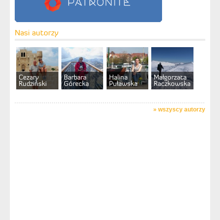
Nasi autorzy
Cezary
Barbara
Halina
Małgorzata
Rudziński
Górecka
Puławska
Raczkowska
»
wszyscy autorzy