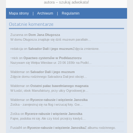
autora – szukaj adwokata!
Mapa strony
|
Archiwum
|
Regulamin
Ostatnie komentarze
Zuzanna
on
Dom Jana Długosza
W domu Długosza znajduje się dziś muzeum parafialn…
redakcja
on
Salvador Dali i jego muzeum
Zdjęcia zmienione.
~nick
on
Opactwo cystersów w Podklasztorzu
Nazywam się Wełpa Wiesław ur. 23 06 1936r na Podkl…
Waldemar
on
Salvador Dali i jego muzeum
Zdjęcie domu rodzinnego Salvadora Dali jest obcięt…
Waldemar
on
Ostatni pałac bawełnianego magnata
W Łodzi, obok Manufaktury, przy ulicy Ogrodowej je…
Waldemar
on
Rycerze-rabusie i więzienie Janosika
Zośka - zarejestruj się na flog i wrzucaj foty. Gw…
Zośka
on
Rycerze-rabusie i więzienie Janosika
Fajne, podoba mi się. Ale czy ktoś przejrzy kiedyś…
Fusia84
on
Rycerze-rabusie i więzienie Janosika
Z albumu rodzinnego.