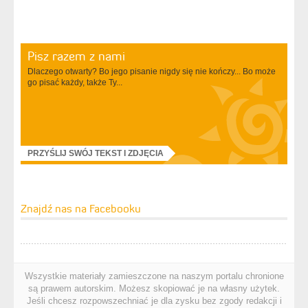
Pisz razem z nami
Dlaczego otwarty? Bo jego pisanie nigdy się nie kończy... Bo może
go pisać każdy, także Ty...
PRZYŚLIJ SWÓJ TEKST I ZDJĘCIA
Znajdź nas na Facebooku
Wszystkie materiały zamieszczone na naszym portalu chronione
są prawem autorskim. Możesz skopiować je na własny użytek.
Jeśli chcesz rozpowszechniać je dla zysku bez zgody redakcji i