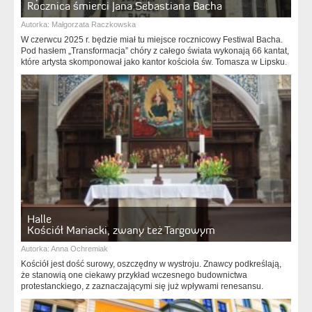
Rocznica śmierci Jana Sebastiana Bacha
Autorka:
Małgorzata Raczkowska
W czerwcu 2025 r. będzie miał tu miejsce rocznicowy Festiwal Bacha.
Pod hasłem „Transformacja” chóry z całego świata wykonają 66 kantat,
które artysta skomponował jako kantor kościoła św. Tomasza w Lipsku.
Halle
Kościół Mariacki, zwany też Targowym
Autorka:
Anna Ochremiak
Kościół jest dość surowy, oszczędny w wystroju. Znawcy podkreślają,
że stanowią one ciekawy przykład wczesnego budownictwa
protestanckiego, z zaznaczającymi się już wpływami renesansu.