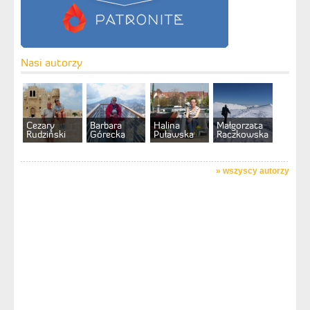
Nasi autorzy
Cezary
Barbara
Halina
Małgorzata
Rudziński
Górecka
Puławska
Raczkowska
»
wszyscy autorzy