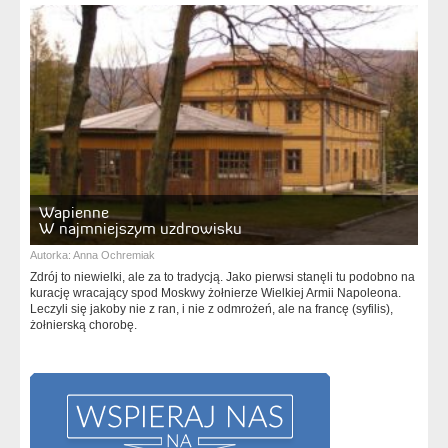
Wapienne
W najmniejszym uzdrowisku
Autorka:
Anna Ochremiak
Zdrój to niewielki, ale za to tradycją. Jako pierwsi stanęli tu podobno na
kurację wracający spod Moskwy żołnierze Wielkiej Armii Napoleona.
Leczyli się jakoby nie z ran, i nie z odmrożeń, ale na francę (syfilis),
żołnierską chorobę.