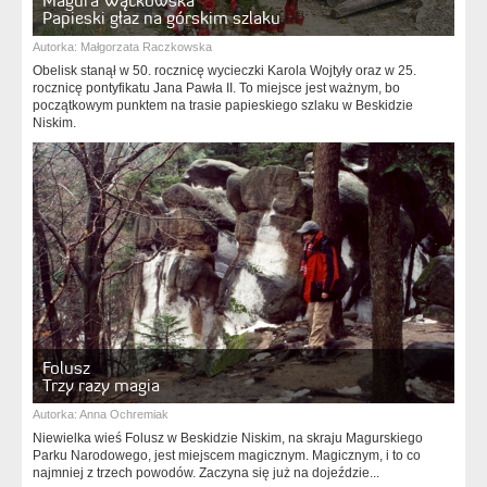
Magura Wątkowska
Papieski głaz na górskim szlaku
Autorka:
Małgorzata Raczkowska
Obelisk stanął w 50. rocznicę wycieczki Karola Wojtyły oraz w 25.
rocznicę pontyfikatu Jana Pawła II. To miejsce jest ważnym, bo
początkowym punktem na trasie papieskiego szlaku w Beskidzie
Niskim.
Folusz
Trzy razy magia
Autorka:
Anna Ochremiak
Niewielka wieś Folusz w Beskidzie Niskim, na skraju Magurskiego
Parku Narodowego, jest miejscem magicznym. Magicznym, i to co
najmniej z trzech powodów. Zaczyna się już na dojeździe...