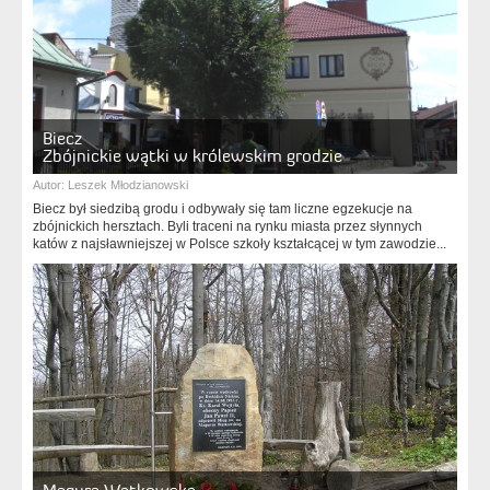
Biecz
Zbójnickie wątki w królewskim grodzie
Autor:
Leszek Młodzianowski
Biecz był siedzibą grodu i odbywały się tam liczne egzekucje na
zbójnickich hersztach. Byli traceni na rynku miasta przez słynnych
katów z najsławniejszej w Polsce szkoły kształcącej w tym zawodzie...