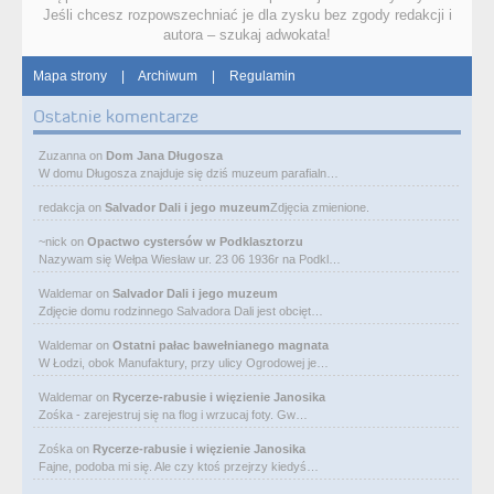
Jeśli chcesz rozpowszechniać je dla zysku bez zgody redakcji i
autora – szukaj adwokata!
Mapa strony
|
Archiwum
|
Regulamin
Ostatnie komentarze
Zuzanna
on
Dom Jana Długosza
W domu Długosza znajduje się dziś muzeum parafialn…
redakcja
on
Salvador Dali i jego muzeum
Zdjęcia zmienione.
~nick
on
Opactwo cystersów w Podklasztorzu
Nazywam się Wełpa Wiesław ur. 23 06 1936r na Podkl…
Waldemar
on
Salvador Dali i jego muzeum
Zdjęcie domu rodzinnego Salvadora Dali jest obcięt…
Waldemar
on
Ostatni pałac bawełnianego magnata
W Łodzi, obok Manufaktury, przy ulicy Ogrodowej je…
Waldemar
on
Rycerze-rabusie i więzienie Janosika
Zośka - zarejestruj się na flog i wrzucaj foty. Gw…
Zośka
on
Rycerze-rabusie i więzienie Janosika
Fajne, podoba mi się. Ale czy ktoś przejrzy kiedyś…