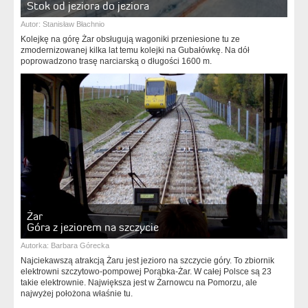
Stok od jeziora do jeziora
Autor:
Stanisław Błachnio
Kolejkę na górę Żar obsługują wagoniki przeniesione tu ze
zmodernizowanej kilka lat temu kolejki na Gubałówkę. Na dół
poprowadzono trasę narciarską o długości 1600 m.
Żar
Góra z jeziorem na szczycie
Autorka:
Barbara Górecka
Najciekawszą atrakcją Żaru jest jezioro na szczycie góry. To zbiornik
elektrowni szczytowo-pompowej Porąbka-Żar. W całej Polsce są 23
takie elektrownie. Największa jest w Żarnowcu na Pomorzu, ale
najwyżej położona właśnie tu.