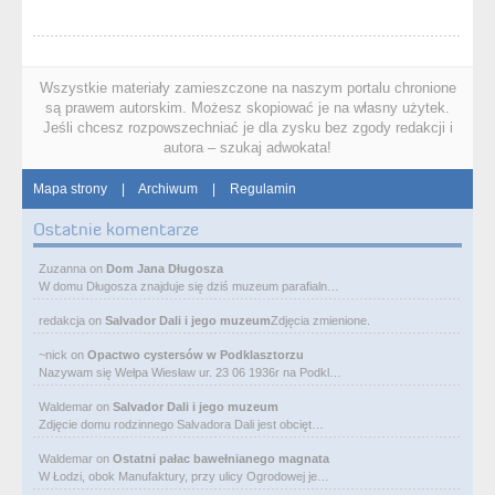
Wszystkie materiały zamieszczone na naszym portalu chronione
są prawem autorskim. Możesz skopiować je na własny użytek.
Jeśli chcesz rozpowszechniać je dla zysku bez zgody redakcji i
autora – szukaj adwokata!
Mapa strony
|
Archiwum
|
Regulamin
Ostatnie komentarze
Zuzanna
on
Dom Jana Długosza
W domu Długosza znajduje się dziś muzeum parafialn…
redakcja
on
Salvador Dali i jego muzeum
Zdjęcia zmienione.
~nick
on
Opactwo cystersów w Podklasztorzu
Nazywam się Wełpa Wiesław ur. 23 06 1936r na Podkl…
Waldemar
on
Salvador Dali i jego muzeum
Zdjęcie domu rodzinnego Salvadora Dali jest obcięt…
Waldemar
on
Ostatni pałac bawełnianego magnata
W Łodzi, obok Manufaktury, przy ulicy Ogrodowej je…