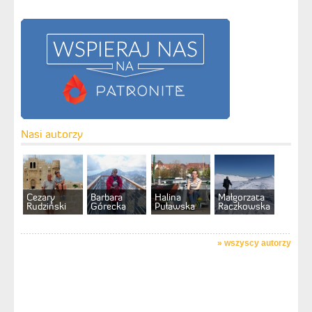
Nasi autorzy
Cezary
Barbara
Halina
Małgorzata
Rudziński
Górecka
Puławska
Raczkowska
»
wszyscy autorzy