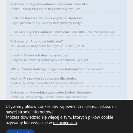
Waldemar
on
Rycerze-rabusie i więzienie Janosika
Zośka - zarejestruj się na flog i wrzucaj foty. Gw…
Zośka
on
Rycerze-rabusie i więzienie Janosika
Fajne, podoba mi się. Ale czy ktoś przejrzy kiedyś…
Fusia84
on
Rycerze-rabusie i więzienie Janosika
Z albumu rodzinnego.
Waldemar
on
A co to za tabliczka?
Na Słowacji w miejscowości Rajecké Teplice , na śc…
robert
on
W murach dawnej synagogi
Budynek murowanej synagogi w Ciechanowcu jest już…
MW
on
Święty Andrzej i miejscowa bohema
Co to za bzdury?
~nick
on
Przeprawa zbudowana dla władcy
Kaplica Św. Anny pierwotnie kaplica rzymsko-katoli…
Waldemar
on
Niewolniczy proceder królów Dahomeju
Zwracają uwagę lampy uliczne z bateriami słoneczny…
Waldemar
on
Adam Asnyk. Poeta z mojego miasta
Używamy plików cookie, aby zapewnić Ci najlepszą jakość na
CIEKAWOSTKA że pod banderą Malty pływa statek m/v…
naszej stronie internetowej.
Możesz dowiedzieć się więcej o tym, których plików cookie
Waldemar
on
Historia na Wawelskim Wzgórzu
używamy lub wyłącz je w
ustawieniach
.
Michał Bogoria Skotnicki (1775–1808). Portret Mich…