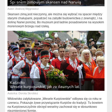
Śpi snem zimowym skansen nad Narwią
Autor:
Andrzej Węgrowicz
Skansen zimą jest nieczynny, ale można się wybrać na spacer między
starymi chałupami, popatrzeć na zabytki budownictwa z zewnątrz, i na
dolinę Narwi poniżej. Bo muzeum jest ładnie posadowione na wysokim
morenowym brzegu nad rzeką.
Kadzidło
Wesele kurpiowskie, jak za dawnych lat
Autorka:
Dorota Skrobisz
Widowisko zatytułowane „Wesele Kurpiowskie” odbywa się co roku w
czerwcu. Pokazuje żywe przywiązanie Kurpiów do tradycji. Tu bowiem
na Kurpiowszczyźnie obrzęd weselny zachował się w stosunkowo
niezmienionej formie.