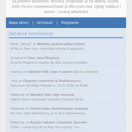
są prawem autorskim. Możesz skopiować je na własny użytek.
Jeśli chcesz rozpowszechniać je dla zysku bez zgody redakcji i
autora – szukaj adwokata!
Mapa strony
|
Archiwum
|
Regulamin
Ostatnie komentarze
Wnuk ,,Boruty"
on
Werteba, jaskinia pełna historii
W Bilcze Złote żyła i mieszkała rodzina Szagowskic…
Zuzanna
on
Dom Jana Długosza
W domu Długosza znajduje się dziś muzeum parafialn…
redakcja
on
Salvador Dali i jego muzeum
Zdjęcia zmienione.
~nick
on
Opactwo cystersów w Podklasztorzu
Nazywam się Wełpa Wiesław ur. 23 06 1936r na Podkl…
Waldemar
on
Salvador Dali i jego muzeum
Zdjęcie domu rodzinnego Salvadora Dali jest obcięt…
Waldemar
on
Ostatni pałac bawełnianego magnata
W Łodzi, obok Manufaktury, przy ulicy Ogrodowej je…
Waldemar
on
Rycerze-rabusie i więzienie Janosika
Zośka - zarejestruj się na flog i wrzucaj foty. Gw…