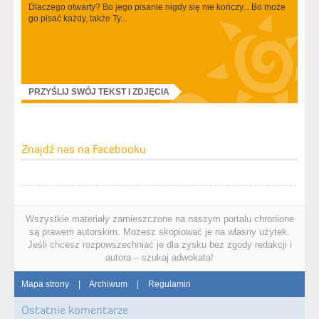
Dlaczego otwarty? Bo jego pisanie nigdy się nie kończy... Bo może
go pisać każdy, także Ty...
PRZYŚLIJ SWÓJ TEKST I ZDJĘCIA
Znajdź nas na Facebooku
Wszystkie materiały zamieszczone na naszym portalu chronione
są prawem autorskim. Możesz skopiować je na własny użytek.
Jeśli chcesz rozpowszechniać je dla zysku bez zgody redakcji i
autora – szukaj adwokata!
Mapa strony
|
Archiwum
|
Regulamin
Ostatnie komentarze