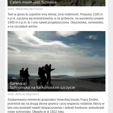
Celem moim jest Szrenica…
Autor:
Władysław Murzewski
Tam w gorze to zupełnie inny klimat, inna roślinność. Powyżej 1200 m
n.p.m. zaczyna się kosodrzewina; a na grzbiecie, na wysokości prawie
1400 m n.p.m. to i ona nawet przypłaszczona. Głazowiska, rumowiska,
a na szczytach wicher...
Szrenica
Schronisko na karkonoskim szczycie
Autor:
Andrzej Węgrowicz
Szykanowany niemiecki gospodarz Voseckiej boudy, Franz Endler,
przeniósł się na drugą stronę granicy i przy wsparciu rodaków, którzy w
tym celu powołali nawet stowarzyszenie i zebrali fundusze, pobudował
nowe schronisko. Otwarto je w 1922 roku.