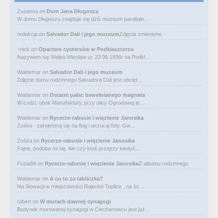
Zuzanna
on
Dom Jana Długosza
W domu Długosza znajduje się dziś muzeum parafialn…
redakcja
on
Salvador Dali i jego muzeum
Zdjęcia zmienione.
~nick
on
Opactwo cystersów w Podklasztorzu
Nazywam się Wełpa Wiesław ur. 23 06 1936r na Podkl…
Waldemar
on
Salvador Dali i jego muzeum
Zdjęcie domu rodzinnego Salvadora Dali jest obcięt…
Waldemar
on
Ostatni pałac bawełnianego magnata
W Łodzi, obok Manufaktury, przy ulicy Ogrodowej je…
Waldemar
on
Rycerze-rabusie i więzienie Janosika
Zośka - zarejestruj się na flog i wrzucaj foty. Gw…
Zośka
on
Rycerze-rabusie i więzienie Janosika
Fajne, podoba mi się. Ale czy ktoś przejrzy kiedyś…
Fusia84
on
Rycerze-rabusie i więzienie Janosika
Z albumu rodzinnego.
Waldemar
on
A co to za tabliczka?
Na Słowacji w miejscowości Rajecké Teplice , na śc…
robert
on
W murach dawnej synagogi
Budynek murowanej synagogi w Ciechanowcu jest już…