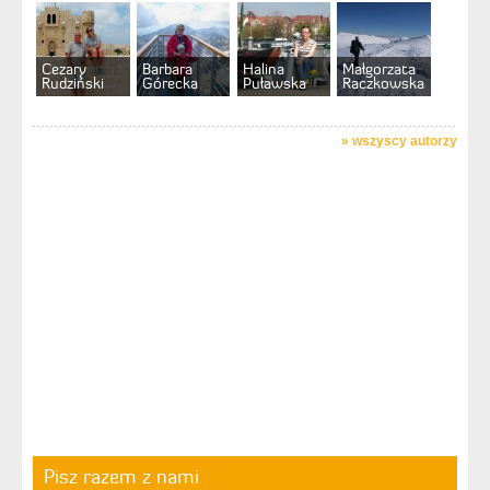
Cezary
Barbara
Halina
Małgorzata
Rudziński
Górecka
Puławska
Raczkowska
»
wszyscy autorzy
Pisz razem z nami