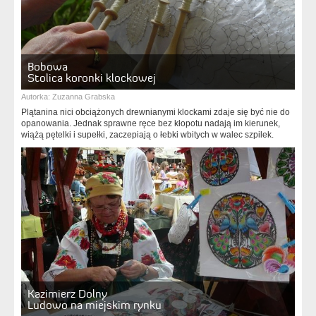
Bobowa
Stolica koronki klockowej
Autorka:
Zuzanna Grabska
Plątanina nici obciążonych drewnianymi klockami zdaje się być nie do
opanowania. Jednak sprawne ręce bez kłopotu nadają im kierunek,
wiążą pętelki i supełki, zaczepiają o łebki wbitych w walec szpilek.
Kazimierz Dolny
Ludowo na miejskim rynku