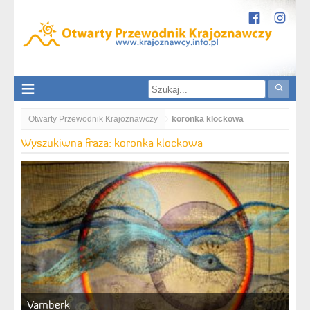
Otwarty Przewodnik Krajoznawczy
koronka klockowa
Wyszukiwna fraza: koronka klockowa
Vamberk