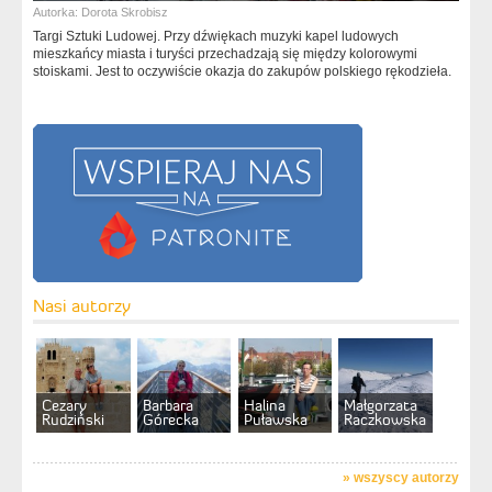
Autorka:
Dorota Skrobisz
Targi Sztuki Ludowej. Przy dźwiękach muzyki kapel ludowych
mieszkańcy miasta i turyści przechadzają się między kolorowymi
stoiskami. Jest to oczywiście okazja do zakupów polskiego rękodzieła.
Nasi autorzy
Cezary
Barbara
Halina
Małgorzata
Rudziński
Górecka
Puławska
Raczkowska
»
wszyscy autorzy