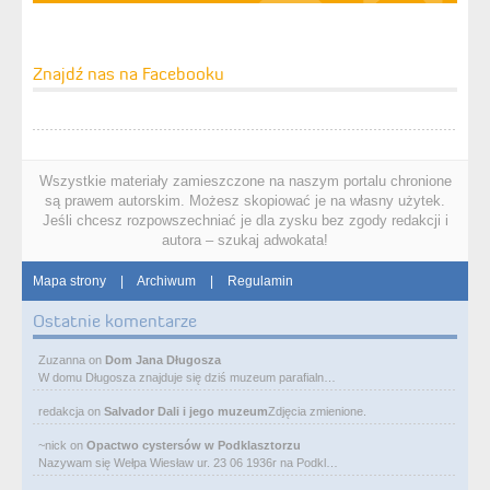
Znajdź nas na Facebooku
Wszystkie materiały zamieszczone na naszym portalu chronione
są prawem autorskim. Możesz skopiować je na własny użytek.
Jeśli chcesz rozpowszechniać je dla zysku bez zgody redakcji i
autora – szukaj adwokata!
Mapa strony
|
Archiwum
|
Regulamin
Ostatnie komentarze
Zuzanna
on
Dom Jana Długosza
W domu Długosza znajduje się dziś muzeum parafialn…
redakcja
on
Salvador Dali i jego muzeum
Zdjęcia zmienione.
~nick
on
Opactwo cystersów w Podklasztorzu
Nazywam się Wełpa Wiesław ur. 23 06 1936r na Podkl…