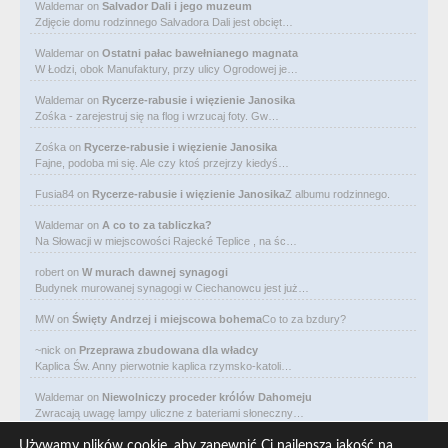
Waldemar
on
Salvador Dali i jego muzeum
Zdjęcie domu rodzinnego Salvadora Dali jest obcięt…
Waldemar
on
Ostatni pałac bawełnianego magnata
W Łodzi, obok Manufaktury, przy ulicy Ogrodowej je…
Waldemar
on
Rycerze-rabusie i więzienie Janosika
Zośka - zarejestruj się na flog i wrzucaj foty. Gw…
Zośka
on
Rycerze-rabusie i więzienie Janosika
Fajne, podoba mi się. Ale czy ktoś przejrzy kiedyś…
Fusia84
on
Rycerze-rabusie i więzienie Janosika
Z albumu rodzinnego.
Waldemar
on
A co to za tabliczka?
Na Słowacji w miejscowości Rajecké Teplice , na śc…
robert
on
W murach dawnej synagogi
Budynek murowanej synagogi w Ciechanowcu jest już…
MW
on
Święty Andrzej i miejscowa bohema
Co to za bzdury?
~nick
on
Przeprawa zbudowana dla władcy
Kaplica Św. Anny pierwotnie kaplica rzymsko-katoli…
Waldemar
on
Niewolniczy proceder królów Dahomeju
Zwracają uwagę lampy uliczne z bateriami słoneczny…
Waldemar
on
Adam Asnyk. Poeta z mojego miasta
Używamy plików cookie, aby zapewnić Ci najlepszą jakość na