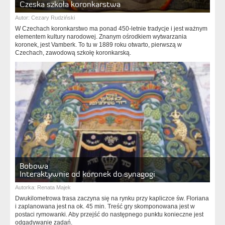
Czeska szkoła koronkarstwa
Autor:
Cezary Rudziński
W Czechach koronkarstwo ma ponad 450-letnie tradycje i jest ważnym
elementem kultury narodowej. Znanym ośrodkiem wytwarzania
koronek, jest Vamberk. To tu w 1889 roku otwarto, pierwszą w
Czechach, zawodową szkołę koronkarską.
Bobowa
Interaktywnie od koronek do synagogi
Autorka:
Renata Majek
Dwukilometrowa trasa zaczyna się na rynku przy kapliczce św. Floriana
i zaplanowana jest na ok. 45 min. Treść gry skomponowana jest w
postaci rymowanki. Aby przejść do następnego punktu konieczne jest
odgadywanie zadań.