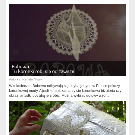
Bobowa
Tu koronki robi się od zawsze
Autorka:
Renata Majek
W miasteczku Bobowa odbywają się chyba jedyne w Polsce pokazy
koronkowej mody. A jeśli komuś zamarzy się koronkowa biżuteria czy
obraz, artystki potrafią je zrobić. Można wybrać gotowy wzór...